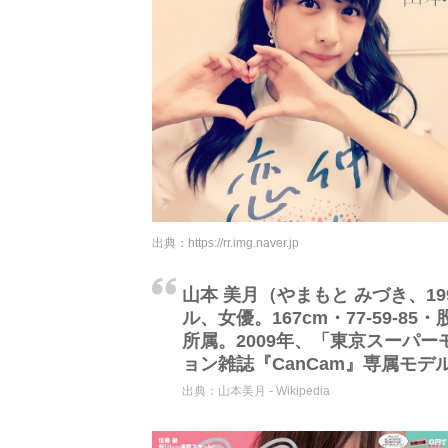
出典：
https://rr.img.naver.jp
山本 美月（やまもと みづき、19
ル、女優。167cm・77-59-
所属。2009年、「東京スーパ
ョン雑誌『CanCam』専属モデ
出典：
山本美月 - Wikipedia