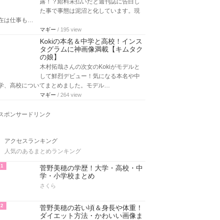
露！？給料未払いだと週刊誌に告白し
た事で事態は泥沼と化しています。現
在は仕事も…
マギー
/ 195 view
Kokiの本名＆中学と高校！インス
タグラムに神画像満載【キムタク
の娘】
木村拓哉さんの次女のKokiがモデルと
して鮮烈デビュー！気になる本名や中
学、高校についてまとめました。モデル…
マギー
/ 264 view
スポンサードリンク
アクセスランキング
人気のあるまとめランキング
1
菅野美穂の学歴！大学・高校・中
学・小学校まとめ
さくら
2
菅野美穂の若い頃＆身長や体重！
ダイエット方法・かわいい画像ま