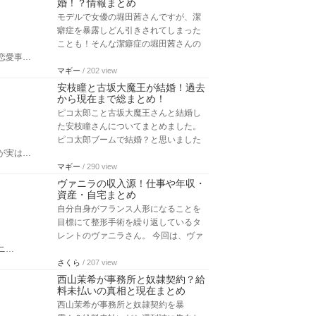
婚！？情報まとめ
モデルで女優の堀田茜さんですが、潔
癖症を暴露しどん引きされてしまった
ことも！そんな潔癖症の堀田茜さんの
恋愛事…
マギー
/ 202 view
安枝瞳と古坂大魔王が結婚！過去
から現在まで総まとめ！
ピコ太郎こと古坂大魔王さんと結婚し
た安枝瞳さんについてまとめました。
ピコ太郎ブームで結婚？と思いました
が実は…
マギー
/ 290 view
ヴァニラの収入源！仕事や年収・
資産・自宅まとめ
自分自身がフランス人形になることを
目標にて整形手術を繰り返しているタ
レントのヴァニラさん。 今回は、ヴァ
ニ…
さくら
/ 207 view
西山茉希が事務所と奴隷契約？給
料未払いの真相と現在まとめ
西山茉希が事務所と奴隷契約を暴