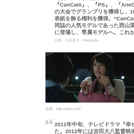
『CanCam』、『PS』、『An
の大会でグランプリを獲得し、1
表紙を飾る権利を獲得。“CanC
同誌の人気モデルであった西山茉
に登場し、専属モデルへ。これ
出典：
山本美月 - Wikipedia
出典：
http://aikru.com
2011年中旬、テレビドラマ『
た。2012年には吉田大八監督