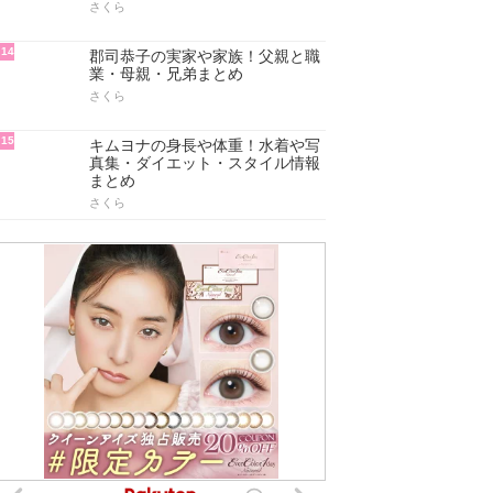
さくら
14
郡司恭子の実家や家族！父親と職
業・母親・兄弟まとめ
さくら
15
キムヨナの身長や体重！水着や写
真集・ダイエット・スタイル情報
まとめ
さくら