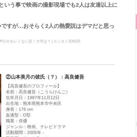
という事で映画の撮影現場でも2人は友達以上に
いですが…おそらく2人の熱愛説はデマだと思っ
がかわいくない説！大学は？ | エンタメJOKER
②山本美月の彼氏（？）：高良健吾
【高良健吾のプロフィール】
名前：高良健吾（こうらけんご）
生年月日：1987年11月12日
出生地：熊本県熊本市中央区
身長：176 cm
血液型：O型
職業：俳優
ジャンル：映画、テレビドラマ
活動期間：2005年 -