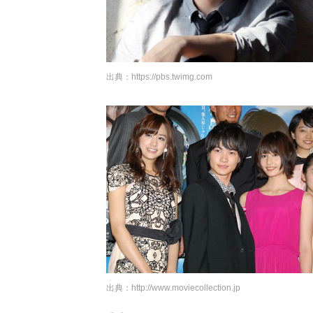
出典：
https://pbs.twimg.com
出典：
http://www.moviecollection.jp