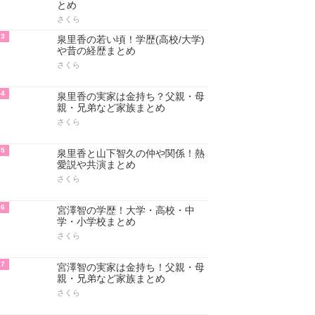
とめ
さくら
3
泉里香の若い頃！学歴(高校/大学)
や昔の経歴まとめ
さくら
4
泉里香の実家は金持ち？父親・母
親・兄弟など家族まとめ
さくら
5
泉里香と山下智久の仲や関係！熱
愛説や共演まとめ
さくら
6
宮澤智の学歴！大学・高校・中
学・小学校まとめ
さくら
7
宮澤智の実家は金持ち！父親・母
親・兄弟など家族まとめ
さくら