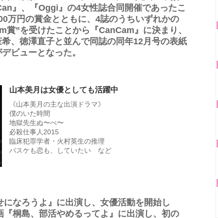
eCan』、『Oggi』の4女性誌合同開催であったこ
00万円の賞金とともに、4誌のうちいずれかの
am賞”を受けたことから『CanCam』に決まり、
希、徳澤直子と並んで同誌の同年12月号の表紙
がデビューとなった。
山本美月は女優としても活躍中
《山本美月の主な出演ドラマ》
僕のいた時間
地獄先生ぬ〜べ〜
必殺仕事人2015
臨床犯罪学者・火村英生の推理
バスケも恋も、していたい など
幸せになろうよ』に出演し、女優活動を開始し
映画『桐島、部活やめるってよ』に出演し、初の