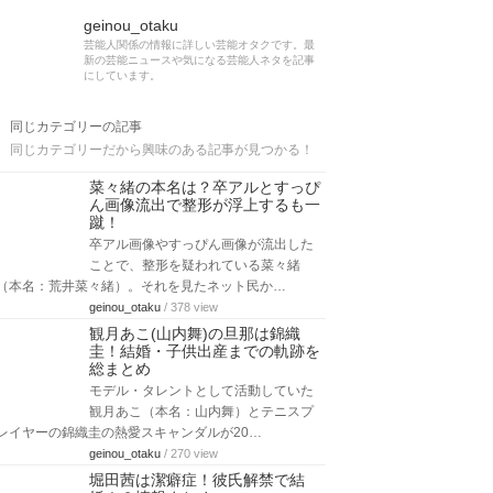
geinou_otaku
芸能人関係の情報に詳しい芸能オタクです。最
新の芸能ニュースや気になる芸能人ネタを記事
にしています。
同じカテゴリーの記事
同じカテゴリーだから興味のある記事が見つかる！
菜々緒の本名は？卒アルとすっぴ
ん画像流出で整形が浮上するも一
蹴！
卒アル画像やすっぴん画像が流出した
ことで、整形を疑われている菜々緒
（本名：荒井菜々緒）。それを見たネット民か…
geinou_otaku
/ 378 view
観月あこ(山内舞)の旦那は錦織
圭！結婚・子供出産までの軌跡を
総まとめ
モデル・タレントとして活動していた
観月あこ（本名：山内舞）とテニスプ
レイヤーの錦織圭の熱愛スキャンダルが20…
geinou_otaku
/ 270 view
堀田茜は潔癖症！彼氏解禁で結