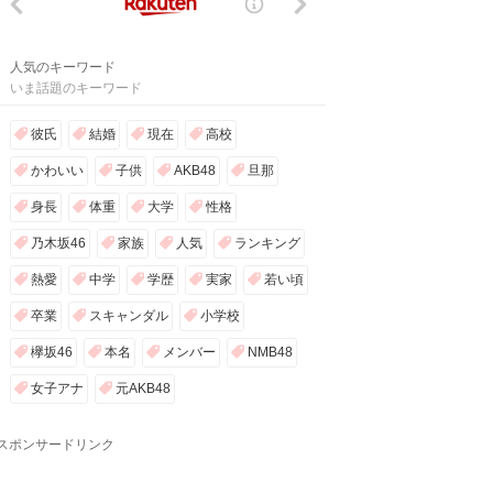
人気のキーワード
いま話題のキーワード
彼氏
結婚
現在
高校
かわいい
子供
AKB48
旦那
身長
体重
大学
性格
乃木坂46
家族
人気
ランキング
熱愛
中学
学歴
実家
若い頃
卒業
スキャンダル
小学校
欅坂46
本名
メンバー
NMB48
女子アナ
元AKB48
スポンサードリンク