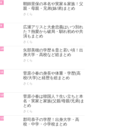
8
鞘師里保の本名や実家＆家族！父
親・母親・兄弟(妹/弟)まとめ
さくら
9
広瀬アリスと大倉忠義はいつ別れ
た？熱愛から破局・馴れ初めや共
演もまとめ
さくら
10
矢部美穂の学歴＆昔と若い頃！出
身大学・高校など総まとめ
さくら
11
菅原小春の身長や体重・学歴(高
校/大学)と経歴を総まとめ
さくら
12
菅原小春は韓国人？生い立ちと本
名・実家と家族(父親/母親/兄弟)ま
とめ
さくら
13
郡司恭子の学歴！出身大学・高
校・中学・小学校まとめ