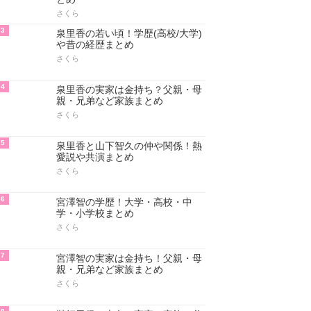
さくら
3
泉里香の若い頃！学歴(高校/大学)
や昔の経歴まとめ
さくら
4
泉里香の実家は金持ち？父親・母
親・兄弟など家族まとめ
さくら
5
泉里香と山下智久の仲や関係！熱
愛説や共演まとめ
さくら
6
宮澤智の学歴！大学・高校・中
学・小学校まとめ
さくら
7
宮澤智の実家は金持ち！父親・母
親・兄弟など家族まとめ
さくら