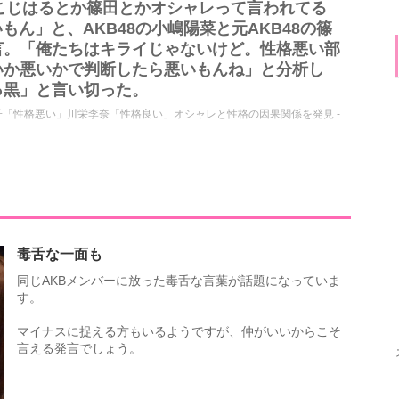
こじはるとか篠田とかオシャレって言われてる
もん」と、AKB48の小嶋陽菜と元AKB48の篠
言。「俺たちはキライじゃないけど。性格悪い部
いか悪いかで判断したら悪いもんね」と分析し
っ黒」と言い切った。
里子「性格悪い」川栄李奈「性格良い」オシャレと性格の因果関係を発見 -
毒舌な一面も
同じAKBメンバーに放った毒舌な言葉が話題になっていま
す。
マイナスに捉える方もいるようですが、仲がいいからこそ
言える発言でしょう。