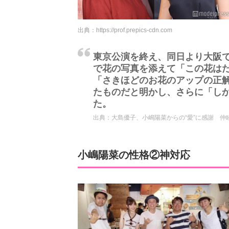
出典：
https://prof.prepics-cdn.com
東京公演を終え、同日より大阪での
で花の写真を添えて「この花は
「さきほどのお花のアップの正
たものだと明かし、さらに「し
た。
出典：
大島優子、小嶋陽菜からの“愛”に感謝 仲
小嶋陽菜の性格②神対応