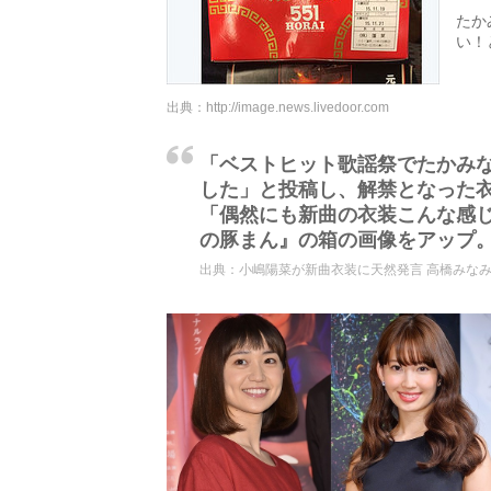
たか
い！
出典：
http://image.news.livedoor.com
「ベストヒット歌謡祭でたかみなセ
した」と投稿し、解禁となった
「偶然にも新曲の衣装こんな感じ
の豚まん』の箱の画像をアップ
出典：
小嶋陽菜が新曲衣装に天然発言 高橋みなみ