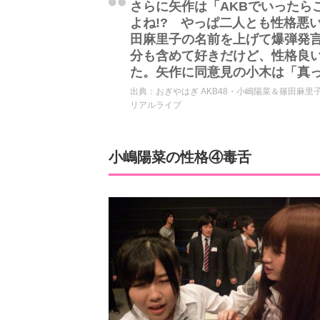
さらに矢作は「AKBでいったら
よね!? やっぱ二人とも性格悪い
田麻里子の名前を上げて爆弾発
分も含めて好きだけど、性格良
た。矢作に同意見の小木は「真
出典：
おぎやはぎ AKB48・小嶋陽菜＆篠田麻
リアルライブ
小嶋陽菜の性格④毒舌