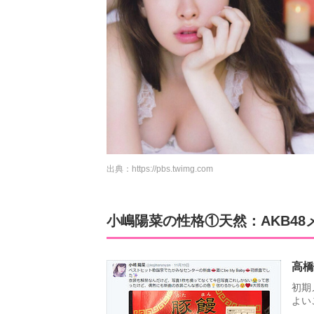
出典：
https://pbs.twimg.com
小嶋陽菜の性格①天然：AKB4
高橋
初期
よい