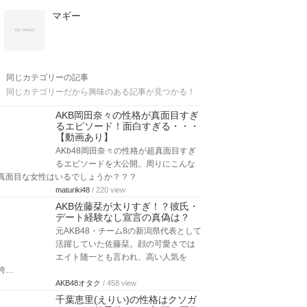
マギー
同じカテゴリーの記事
同じカテゴリーだから興味のある記事が見つかる！
AKB岡田奈々の性格が真面目すぎ
るエピソード！面白すぎる・・・
【動画あり】
AKb48岡田奈々の性格が超真面目すぎ
るエピソードを大公開。周りにこんな
真面目な女性はいるでしょうか？？？
maturiki48
/ 220 view
AKB佐藤栞が太りすぎ！？彼氏・
デート経験なし宣言の真偽は？
元AKB48・チーム8の新潟県代表として
活躍していた佐藤栞。顔の可愛さでは
エイト随一とも言われ、高い人気を
誇…
AKB48オタク
/ 458 view
千葉恵里(えりい)の性格はクソガ