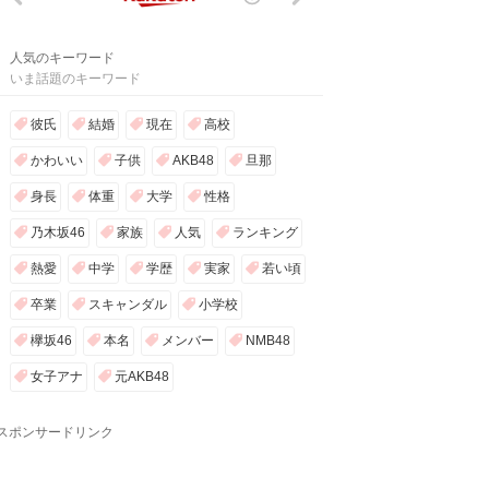
人気のキーワード
いま話題のキーワード
彼氏
結婚
現在
高校
かわいい
子供
AKB48
旦那
身長
体重
大学
性格
乃木坂46
家族
人気
ランキング
熱愛
中学
学歴
実家
若い頃
卒業
スキャンダル
小学校
欅坂46
本名
メンバー
NMB48
女子アナ
元AKB48
スポンサードリンク