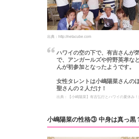
出典：
http://netacube.com
ハワイの空の下で、有吉さんが
で、アンガールズや狩野英孝な
んが初参加となったようです。
女性タレントは小嶋陽菜さんのほ
聖さんの２人だけ！
出典：
【小嶋陽菜】有吉弘行とハワイの夏休み！
小嶋陽菜の性格③ 中身は真っ黒