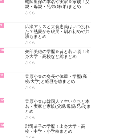
8
鞘師里保の本名や実家＆家族！父
親・母親・兄弟(妹/弟)まとめ
さくら
9
広瀬アリスと大倉忠義はいつ別れ
た？熱愛から破局・馴れ初めや共
演もまとめ
さくら
10
矢部美穂の学歴＆昔と若い頃！出
身大学・高校など総まとめ
さくら
11
菅原小春の身長や体重・学歴(高
校/大学)と経歴を総まとめ
さくら
12
菅原小春は韓国人？生い立ちと本
名・実家と家族(父親/母親/兄弟)ま
とめ
さくら
13
郡司恭子の学歴！出身大学・高
校・中学・小学校まとめ
さくら