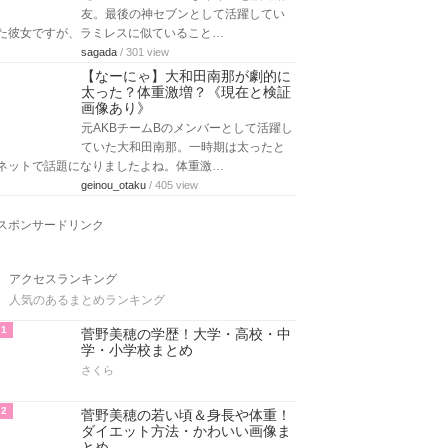
友。最後の神セブンとして活躍してい
た彼女ですが、ラミレスに似ていること…
sagada
/ 301 view
【なーにゃ】大和田南那が劇的に
太った？体重激増？《現在と検証
画像あり》
元AKBチームBのメンバーとして活躍し
ていた大和田南那。一時期は太ったと
ネットで話題になりましたよね。体重激…
geinou_otaku
/ 405 view
スポンサードリンク
アクセスランキング
人気のあるまとめランキング
1
菅野美穂の学歴！大学・高校・中
学・小学校まとめ
さくら
2
菅野美穂の若い頃＆身長や体重！
ダイエット方法・かわいい画像ま
とめ