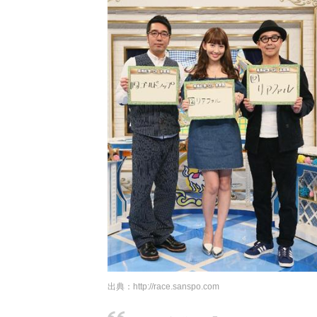
出典：
http://race.sanspo.com