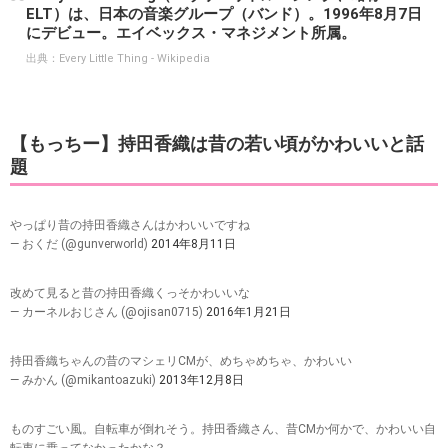
ELT）は、日本の音楽グループ（バンド）。1996年8月7日
にデビュー。エイベックス・マネジメント所属。
出典：
Every Little Thing - Wikipedia
【もっちー】持田香織は昔の若い頃がかわいいと話
題
やっぱり昔の持田香織さんはかわいいですね
— おくだ (@gunverworld)
2014年8月11日
改めて見ると昔の持田香織くっそかわいいな
— カーネルおじさん (@ojisan0715)
2016年1月21日
持田香織ちゃんの昔のマシェリCMが、めちゃめちゃ、かわいい
— みかん (@mikantoazuki)
2013年12月8日
ものすごい風。自転車が倒れそう。持田香織さん、昔CMか何かで、かわいい自