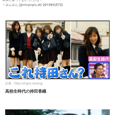
転車に乗ってなかったかな？
— みんみん (@minpiopio_elt)
2013年5月7日
出典：
http://imgcc.naver.jp
高校生時代の持田香織