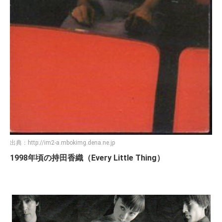
出典：
http://im2-a.mbokimg.dena.ne.jp
1998年頃の持田香織（Every Little Thing）