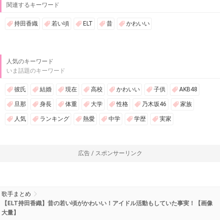
関連するキーワード
持田香織
若い頃
ELT
昔
かわいい
人気のキーワード
いま話題のキーワード
彼氏
結婚
現在
高校
かわいい
子供
AKB48
旦那
身長
体重
大学
性格
乃木坂46
家族
人気
ランキング
熱愛
中学
学歴
実家
広告 / スポンサーリンク
歌手まとめ
【ELT持田香織】昔の若い頃がかわいい！アイドル活動もしていた事実！【画像
大量】