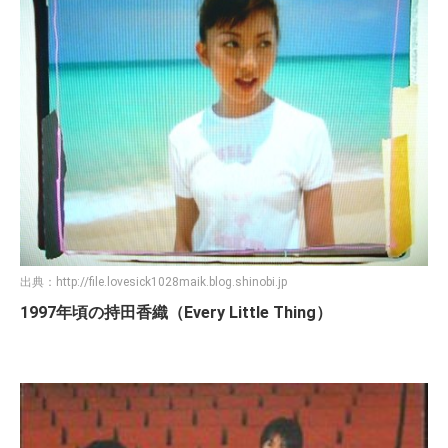
出典：
http://file.lovesick1028maik.blog.shinobi.jp
1997年頃の持田香織（Every Little Thing）