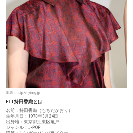
出典：
http://i.yimg.jp
ELT持田香織とは
名前：持田香織（もちだかおり）
生年月日：1978年3月24日
出身地：東京都江東区亀戸
ジャンル：J-POP