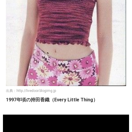
出典：
http://livedoor.blogimg.jp
1997年頃の持田香織（Every Little Thing）