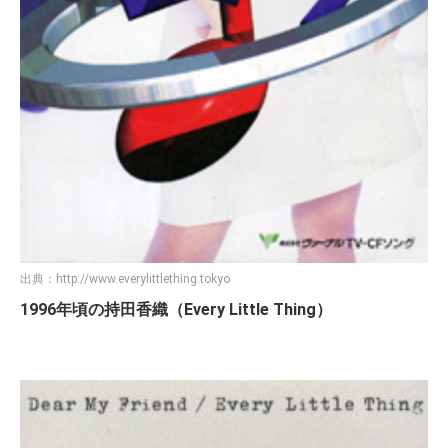
出典：
http://www.everylittlething.tokyo
1996年頃の持田香織（Every Little Thing）