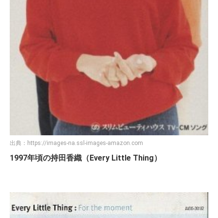
出典：
https://images-na.ssl-images-amazon.com
1997年頃の持田香織（Every Little Thing）