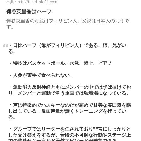
出典：
http://trend-info01.com
傳谷英里香はハーフ
傳谷英里香の母親はフィリピン人、父親は日本人のようで
す。
・日比ハーフ（母がフィリピン人）である。姉、兄がい
る。
・特技はバスケットボール、水泳、陸上、ピアノ
・人参が苦手で食べられない。
・運動能力反射神経ともにメンバーの中ではずば抜けてお
り、メンバーと運動で争う企画では独壇場になっている。
・声は特徴的でハスキーなのだが高めで甘美な雰囲気を醸
し出している。反面声量が無くトレーニングを行ってい
る。
・グループではリーダーを任されており非常にしっかりと
した受け答えをするが、普段の不可解な行動やステージ上