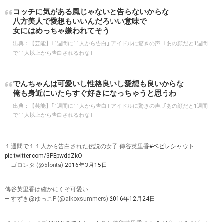
コッチに気がある風じゃないと告らないからな
八方美人で愛想もいいんだろいい意味で
女にはめっちゃ嫌われてそう
出典：
【芸能】｢1週間に11人から告白｣ アイドルに驚きの声…｢あの顔だと1週間
で11人以上から告白されるわな｣
でんちゃんは可愛いし性格良いし愛想も良いからな
俺も身近にいたらすぐ好きになっちゃうと思うわ
出典：
【芸能】｢1週間に11人から告白｣ アイドルに驚きの声…｢あの顔だと1週間
で11人以上から告白されるわな｣
１週間で１１人から告白された伝説の女子 傳谷英里香
#ベビレシャウト
pic.twitter.com/3PEpwddZkO
— ゴロンタ (@5lonta)
2016年3月15日
傳谷英里香は確かにくそ可愛い
— すずき@ゆっこP (@aikoxsummers)
2016年12月24日