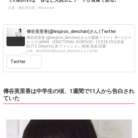
での的外れな一言など天然エピソードが豊富である。
出典：
傳谷英里香 - Wikipedia
傳谷英里香(@lespros_denchan)さん | Twitter
傳谷英里香 (@lespros_denchan)さんの最新ツイート #ベイビー
レイズJAPAN 《EMOTIONAL IDOROCK》12月28.29日赤坂
BLITZ 2days3公演 ファッション.映画.音楽.読書
出典：傳谷英里香(@lespros_denchan)さん | Twitter
Twitter
傳谷英里香は中学生の頃、1週間で11人から告白され
ていた