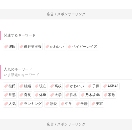
広告 / スポンサーリンク
関連するキーワード
彼氏
傳谷英里香
かわいい
ベイビーレイズ
人気のキーワード
いま話題のキーワード
彼氏
結婚
現在
高校
かわいい
子供
AKB48
旦那
身長
体重
大学
性格
乃木坂46
家族
人気
ランキング
熱愛
中学
学歴
実家
広告 / スポンサーリンク