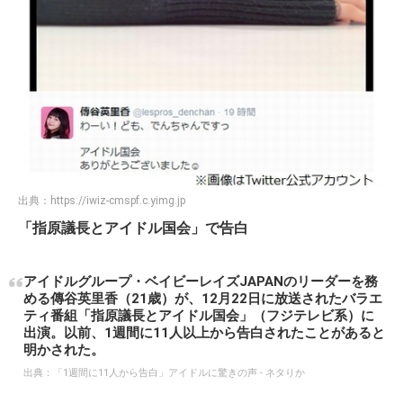
出典：
https://iwiz-cmspf.c.yimg.jp
「指原議長とアイドル国会」で告白
アイドルグループ・ベイビーレイズJAPANのリーダーを務
める傳谷英里香（21歳）が、12月22日に放送されたバラエ
ティ番組「指原議長とアイドル国会」（フジテレビ系）に
出演。以前、1週間に11人以上から告白されたことがあると
明かされた。
出典：
「1週間に11人から告白」アイドルに驚きの声 - ネタりか