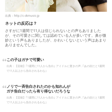
出典：
http://c.okmusic.jp
ネットの反応は？
さすがに1週間で11人は信じられないとの声もありました
が、その可愛さに関しては認めている人が多いです。鼻が微
妙という声もありましたが、かわいくないという声はあまり
ありませんでした。
この子はガチで可愛い
出典：
【芸能】｢1週間に11人から告白｣ アイドルに驚きの声…｢あの顔だと1週間
で11人以上から告白されるわな｣
ノリで一斉告白されたのかも知れんが
ガチ告白だったら有り得ないだろうな
出典：
【芸能】｢1週間に11人から告白｣ アイドルに驚きの声…｢あの顔だと1週間
で11人以上から告白されるわな｣