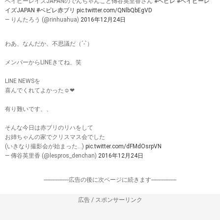
ベイビーレイズJAPANのでんちゃんこと傳谷英里香さん
#ベビレ
#ベイビーレ
イズJAPAN
#ベビレ赤ブリ
pic.twitter.com/QNlbQbEgVD
— りんたろう (@rinhuahua)
2016年12月24日
わあ、なんだか、不思議だ（´-`）
メンバーからLINEきてね、笑
LINE NEWSを
喜んでくれてよかった☺︎❤︎
有り難いです、、
そんな今日は赤ブリのリハをして
お姉ちゃんの家でクリスマス会でした
(いきなり撮影会が始まった…)
pic.twitter.com/dFMdOsrpVN
— 傳谷英里香 (@lespros_denchan)
2016年12月24日
-----------------広告の後に次ページに続きます-----------------
広告 / スポンサーリンク