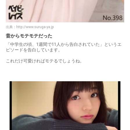
出典：
http://www.suruga-ya.jp
昔からモテモテだった
「中学生の頃、1週間で11人から告白されていた」というエ
ピソードを告白しています。
これだけ可愛ければモテるでしょうね。