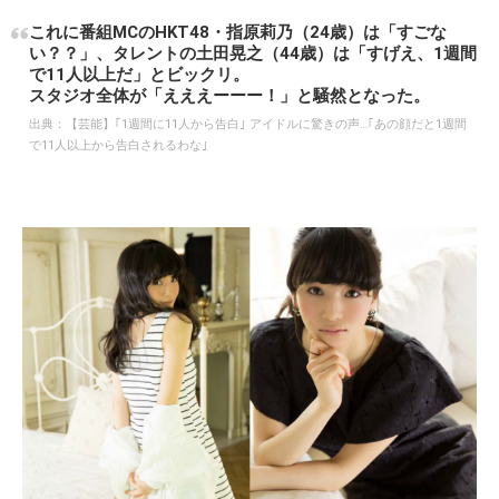
これに番組MCのHKT48・指原莉乃（24歳）は「すごな
い？？」、タレントの土田晃之（44歳）は「すげえ、1週間
で11人以上だ」とビックリ。
スタジオ全体が「えええーーー！」と騒然となった。
出典：
【芸能】｢1週間に11人から告白｣ アイドルに驚きの声…｢あの顔だと1週間
で11人以上から告白されるわな｣