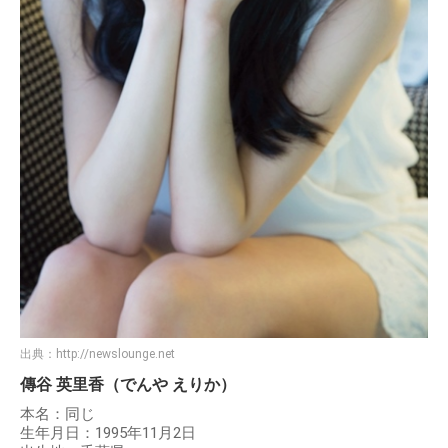
出典：
http://newslounge.net
傳谷 英里香（でんや えりか）
本名：同じ
生年月日：1995年11月2日