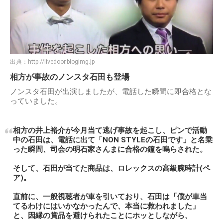
出典：
http://livedoor.blogimg.jp
相方が事故のノンスタ石田も登場
ノンスタ石田が出演しましたが、電話した瞬間に即合格とな
っていました。
相方の井上裕介が今月当て逃げ事故を起こし、ピンで活動
中の石田は、電話に出て「NON STYLEの石田です」と名乗
った瞬間、司会の明石家さんまに合格の鐘を鳴らされた。
そして、石田が当てた商品は、ロレックスの高級腕時計(ペ
ア)。
直前に、一般視聴者が車を引いており、石田は「僕が車当
てるわけにはいかなかったんで、本当に救われました」
と、因縁の賞品を避けられたことにホッとしながら、