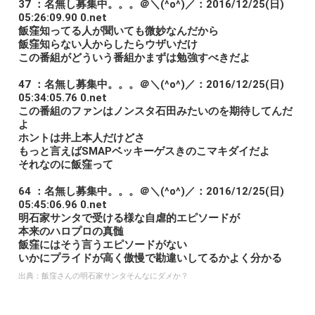
37 ：名無し募集中。。。＠＼(^o^)／：2016/12/25(日)
05:26:09.90 0.net
飯窪知ってる人が聞いても微妙なんだから
飯窪知らない人からしたらウザいだけ
この番組がどういう番組かまずは勉強すべきだよ
47 ：名無し募集中。。。＠＼(^o^)／：2016/12/25(日)
05:34:05.76 0.net
この番組のファンはノンスタ石田みたいのを期待してんだ
よ
ホントは井上本人だけどさ
もっと言えばSMAPベッキーゲスきのこマキダイだよ
それなのに飯窪って
64 ：名無し募集中。。。＠＼(^o^)／：2016/12/25(日)
05:45:06.96 0.net
明石家サンタで受ける様な自虐的エピソードが
本来のハロプロの真髄
飯窪にはそう言うエピソードがない
いかにプライドが高く傲慢で勘違いしてるかよく分かる
出典：
飯窪さんの明石家サンタそんなにダメか？