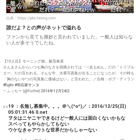
出典：
https://pbs.twimg.com
誰だよ？との声がネットで溢れる
ファンから見ても微妙と言われていました。一般人は知らな
い人が多そうでしたね。
【10人目】モーニング娘。飯窪春菜
さんまさんからいつも胸のなさを指摘されては「一反もめん」だの「トリプル
エー」だの言われる。そんな中、水着写真集が出ることになったが、その時も
「胸のないやつの写真集に価値はない」と言われた。／合格：ボブ・ディラン
#fujitv
#明石家サンタ
— ふっちー (@Fuchie)
2016年12月24日
19 ：名無し募集中。。。＠＼(^o^)／：2016/12/25(日)
05:01:31.46 0.net
ヲタはニヤニヤできるけど一般人には面白くないかもな
スベってもやらかしてもない
ウケなきゃアウトな世界だからしゃーない