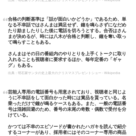
出典：
明石家サンタの史上最大のクリスマスプレゼントショー - Wikipedia
合格の判断基準は「話が面白いかどうか」であるため、単
なる不幸話ではさんまは満足せず、鐘を鳴らさずになだめ
たり励ましたりした後に電話を切ろうとする。合否はさん
まが決めるが、時には八木が合格と判断し、鐘を奪い取っ
て鳴らすこともある。
さんまはその日の番組内のやりとりを上手くトークに取り
入れることも視聴者に要求するほか、毎年定番の「ギャ
グ」もある。
出典：
明石家サンタの史上最大のクリスマスプレゼントショー - Wikipedia
芸能人専用の電話番号も用意されており、視聴者と同じよ
うに不幸話をして面白かった時には賞品を貰っている。名
乗っただけで鐘が鳴るケースもある。また、一般の電話番
号は混雑回避のため、番号の末尾の奇数・偶数で受付を分
けている。
かつては不幸のエピソードが書かれたハガキを読んで紹介
するコーナーがあり、採用者にはそのコーナー専用の商品