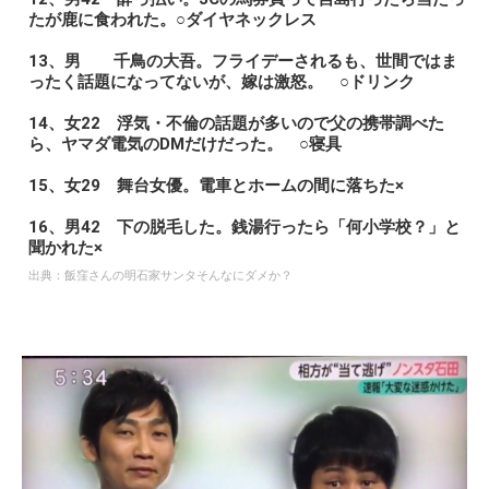
たが鹿に食われた。○ダイヤネックレス
13、男 千鳥の大吾。フライデーされるも、世間ではま
ったく話題になってないが、嫁は激怒。 ○ドリンク
14、女22 浮気・不倫の話題が多いので父の携帯調べた
ら、ヤマダ電気のDMだけだった。 ○寝具
15、女29 舞台女優。電車とホームの間に落ちた×
16、男42 下の脱毛した。銭湯行ったら「何小学校？」と
聞かれた×
出典：
飯窪さんの明石家サンタそんなにダメか？