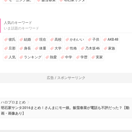
モーニング娘。
飯窪春菜
明石家サンタ
人気のキーワード
いま話題のキーワード
彼氏
結婚
現在
高校
かわいい
子供
AKB48
旦那
身長
体重
大学
性格
乃木坂46
家族
人気
ランキング
熱愛
中学
学歴
実家
広告 / スポンサーリンク
ハロプロまとめ
明石家サンタ2016まとめ！さんまにモー娘。飯窪春菜が電話も不評だった？【動
画・画像あり】