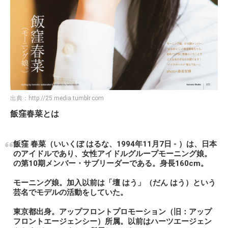
出典：
http://25.media.tumblr.com
飯窪春菜とは
飯窪 春菜（いいくぼ はるな、1994年11月7日 - ）は、日本
のアイドルであり、女性アイドルグループモーニング娘。
の第10期メンバー・サブリーダーである。身長160cm。
モーニング娘。加入以前は「壇 はう」（だん はう）という
芸名でモデルの活動をしていた。
東京都出身。アップフロントプロモーション（旧：アップ
フロントエージェンシー）所属。以前はハーツエージェン