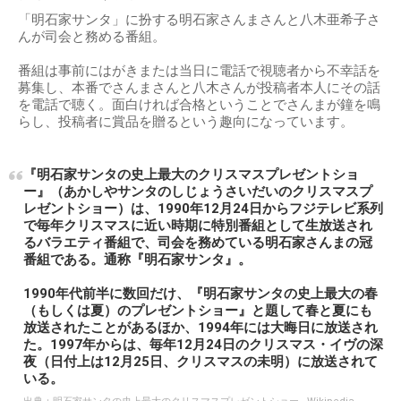
「明石家サンタ」に扮する明石家さんまさんと八木亜希子さ
んが司会と務める番組。
番組は事前にはがきまたは当日に電話で視聴者から不幸話を
募集し、本番でさんまさんと八木さんが投稿者本人にその話
を電話で聴く。面白ければ合格ということでさんまが鐘を鳴
らし、投稿者に賞品を贈るという趣向になっています。
『明石家サンタの史上最大のクリスマスプレゼントショ
ー』（あかしやサンタのしじょうさいだいのクリスマスプ
レゼントショー）は、1990年12月24日からフジテレビ系列
で毎年クリスマスに近い時期に特別番組として生放送され
るバラエティ番組で、司会を務めている明石家さんまの冠
番組である。通称『明石家サンタ』。
1990年代前半に数回だけ、『明石家サンタの史上最大の春
（もしくは夏）のプレゼントショー』と題して春と夏にも
放送されたことがあるほか、1994年には大晦日に放送され
た。1997年からは、毎年12月24日のクリスマス・イヴの深
夜（日付上は12月25日、クリスマスの未明）に放送されて
いる。