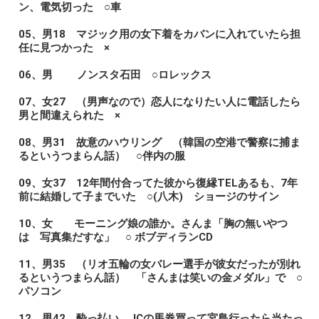
ン、電気切った ○車
05、男18 マジック用の女下着をカバンに入れていたら担
任に見つかった ×
06、男 ノンスタ石田 ○ロレックス
07、女27 （男声なので）恋人になりたい人に電話したら
男と間違えられた ×
08、男31 故意のハウリング （韓国の空港で警察に捕ま
るというつまらん話） ○伴内の服
09、女37 12年間付合ってた彼から復縁TELあるも、7年
前に結婚して子までいた ○(八木) ショージのサイン
10、女 モーニング娘の誰か。さんま「胸の無いやつ
は 写真集だすな」 ○ ボブディランCD
11、男35 （リオ五輪の女バレー選手が彼女だったが別れ
るというつまらん話） 「さんまは笑いの金メダル」で ○
パソコン
12、男42 酔っ払い。JCの馬券買って宮島行ったら当たっ