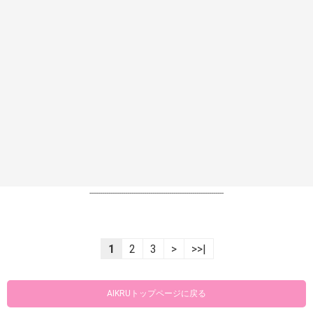
----------------------------------------------------------------
1
2
3
>
>>|
AIKRUトップページに戻る