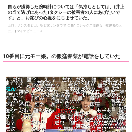
自らが獲得した腕時計については「気持ちとしては、(井上
の当て逃げにあった)タクシーの被害者の人にあげたいで
す」と、お詫びの心境をにじませていた。
出典：
ノンスタ石田、明石家サンタで”即合格” ロレックス獲得も「被害者の人
に」 | マイナビニュース
10番目に元モー娘。の飯窪春菜が電話をしていた