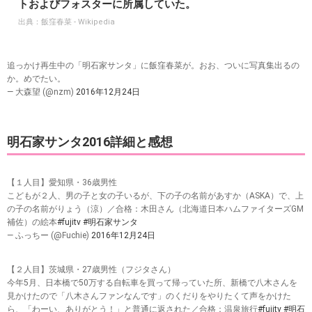
トおよびフォスターに所属していた。
出典：
飯窪春菜 - Wikipedia
追っかけ再生中の「明石家サンタ」に飯窪春菜が。おお、ついに写真集出るの
か。めでたい。
— 大森望 (@nzm)
2016年12月24日
明石家サンタ2016詳細と感想
【１人目】愛知県・36歳男性
こどもが２人、男の子と女の子いるが、下の子の名前があすか（ASKA）で、上
の子の名前がりょう（涼）／合格：木田さん（北海道日本ハムファイターズGM
補佐）の絵本
#fujitv
#明石家サンタ
— ふっちー (@Fuchie)
2016年12月24日
【２人目】茨城県・27歳男性（フジタさん）
今年5月、日本橋で50万する自転車を買って帰っていた所、新橋で八木さんを
見かけたので「八木さんファンなんです」のくだりをやりたくて声をかけた
ら、「わーい、ありがとう！」と普通に返された／合格：温泉旅行
#fujitv
#明石