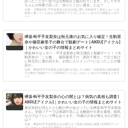
語ったことが一部では天狗発言と騒がれています。そして平手
ちゃんが特番で語った「戻りたくない過去」とは？
出典：【欅坂46】平手友梨奈が紅白出場に際し天狗発言？過去にはいじめ
被害に遭っていた説も | AIKRU[アイクル]｜かわいい女の子の情報まとめサ
イト
欅坂46平手友梨奈は秋元康のお気に入り確定！生駒里
奈や篠田麻里子の舞台で観劇デート | AIKRU[アイクル]
｜かわいい女の子の情報まとめサイト
欅坂46のセンター・平手友梨奈が秋元康氏と観劇デート！？生
駒里奈の「こち亀」、篠田麻里子の「真田十勇士」で立て続け
に秋元氏に連れ回され、お気に入りメンバーになったことが確
定か。
出典：欅坂46平手友梨奈は秋元康のお気に入り確定！生駒里奈や篠田麻里
子の舞台で観劇デート | AIKRU[アイクル]｜かわいい女の子の情報まとめサ
イト
欅坂46平手友梨奈の心の闇とは？病気の真相も調査 |
AIKRU[アイクル]｜かわいい女の子の情報まとめサイト
最近笑顔が消えたと心配の声があがっている欅坂46平手友梨奈
さん。全国ツアーでは体調不良による離脱や欠席を連発。病気
なのでは？という噂もあります。16歳の少女が抱える心の闇と
は？
出典：欅坂46平手友梨奈の心の闇とは？病気の真相も調査 | AIKRU[アイク
ル]｜かわいい女の子の情報まとめサイト