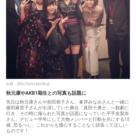
出典：
http://toriizaka46.jp
秋元康やAKB1期生との写真も話題に
先日は秋元康さんや前田敦子さん、峯岸みなみさんと一緒に
篠田麻里子さんが出演していた舞台「真田十勇士」へ観劇に
行き、その時に撮られた写真が話題になっていた平手友梨奈
さん。デビュー半年にして大物メンバーと行動を共にする15
歳…恐るべし。これからも慢心することなく頑張ってほしい
ものです！