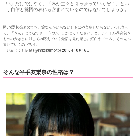
い」だけではなく、「私が堂々と引っ張っていくぞ！」とい
う自信と覚悟の表れも含まれているのではないでしょうか。
欅3rd選抜発表のてち。涙なんかいらないしもはや言葉もいらない。少し笑っ
て、「うん」とうなずき、「はい」まかせてください、と。アイドル界背負う
ものの大きさに対しての応えていく覚悟を見た感じ。紅白やドーム、その先へ
連れていくのだろう。
— いみじくも伊藤 (@imizikumoito)
2016年10月16日
そんな平手友梨奈の性格は？