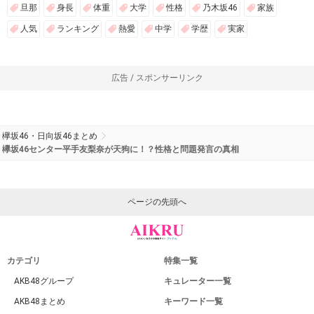
旦那
身長
体重
大学
性格
乃木坂46
家族
人気
ランキング
熱愛
中学
学歴
実家
広告 / スポンサーリンク
欅坂46・日向坂46まとめ
欅坂46センター平手友梨奈が天狗に！？性格と問題発言の真相
ページの先頭へ
カテゴリ
特集一覧
AKB48グループ
キュレーター一覧
AKB48まとめ
キーワード一覧