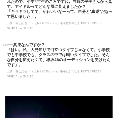
れたので、小学4年生のころですね。当時の平手さんから見
て、アイドルってどんな風に見えましたか？
「キラキラしてて、かわいいなーって。自分と“真逆”だなっ
て思いました」。
出典：
篠山紀信 「laugh＆#038;smile」平手友梨奈① | HUSTLE PRESS
OFFICIAL WEB SITE
――真逆なんですか？
「はい。私、人見知りで目立つタイプじゃなくて。小学校
でも中学校でも、クラスの中では暗いタイプでした。そん
な自分を変えたくて、欅坂46のオーディションを受けたん
です」。
出典：
篠山紀信 「laugh＆#038;smile」平手友梨奈① | HUSTLE PRESS
OFFICIAL WEB SITE