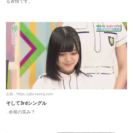
る表情です。
出典：
https://pbs.twimg.com
そして3rdシングル
…余裕の笑み？