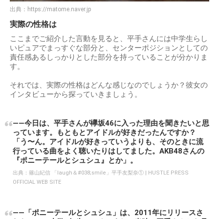
出典：
https://matome.naver.jp
実際の性格は
ここまでご紹介した言動を見ると、平手さんには中学生らし
いピュアでまっすぐな部分と、センターポジションとしての
責任感あるしっかりとした部分を持っていることが分かりま
す。
それでは、実際の性格はどんな感じなのでしょうか？彼女の
インタビューから探っていきましょう。
――今日は、平手さんが欅坂46に入った理由を聞きたいと思
っています。もともとアイドルが好きだったんですか？
「う〜ん。アイドルが好きっていうよりも、そのときに流
行っている曲をよく聴いたりはしてました。AKB48さんの
『ポニーテールとシュシュ』とか」。
出典：
篠山紀信 「laugh＆#038;smile」平手友梨奈① | HUSTLE PRESS
OFFICIAL WEB SITE
――「ポニーテールとシュシュ」は、2011年にリリースさ