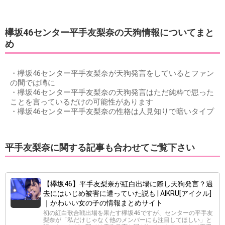
欅坂46センター平手友梨奈の天狗情報についてまと
め
・欅坂46センター平手友梨奈が天狗発言をしているとファン
の間では噂に
・欅坂46センター平手友梨奈の天狗発言はただ純粋で思った
ことを言っているだけの可能性があります
・欅坂46センター平手友梨奈の性格は人見知りで暗いタイプ
平手友梨奈に関する記事も合わせてご覧下さい
【欅坂46】平手友梨奈が紅白出場に際し天狗発言？過
去にはいじめ被害に遭っていた説も | AIKRU[アイクル]
｜かわいい女の子の情報まとめサイト
初の紅白歌合戦出場を果たす欅坂46ですが、センターの平手友
梨奈が「私だけじゃなく他のメンバーにも注目してほしい」と