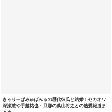
きゃりーぱみゅぱみゅの歴代彼氏と結婚！セカオワ
深瀬慧や手越祐也・旦那の葉山将之との熱愛報道ま
とめ