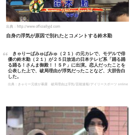
出典：
http://www.officiallyjd.com
自身の浮気が原因で別れたとコメントする鈴木勤
きゃりーぱみゅぱみゅ（２１）の元カレで、モデルで俳
優の鈴木勤（２１）が２５日放送の日本テレビ系「踊る踊
る踊る！さんま御殿！！ＳＰ」に出演。恋人だったことを
公表した上で、破局理由が浮気だったことなど、大胆告白
した。
出典：
きゃりー元彼が暴露 破局理由は浮気/芸能速報/デイリースポーツ online