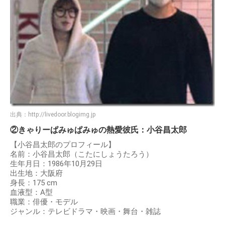
出典：
http://livedoor.blogimg.jp
②きゃりーぱみゅぱみゅの熱愛彼氏：小谷昌太郎
【小谷昌太郎のプロフィール】
名前：小谷昌太郎（こたにしょうたろう）
生年月日：1986年10月29日
出生地：大阪府
身長：175 cm
血液型：A型
職業：俳優・モデル
ジャンル：テレビドラマ・映画・舞台・雑誌