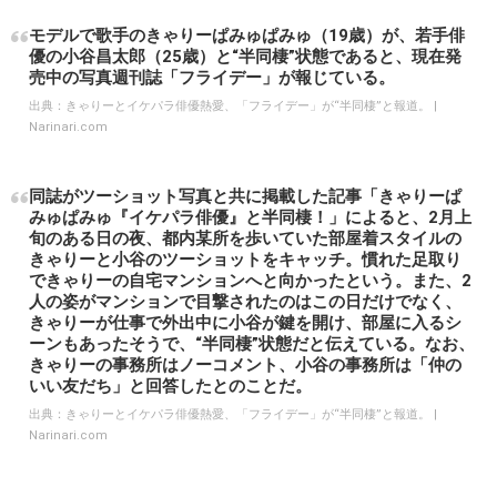
モデルで歌手のきゃりーぱみゅぱみゅ（19歳）が、若手俳
優の小谷昌太郎（25歳）と“半同棲”状態であると、現在発
売中の写真週刊誌「フライデー」が報じている。
出典：
きゃりーとイケパラ俳優熱愛、「フライデー」が“半同棲”と報道。 |
Narinari.com
同誌がツーショット写真と共に掲載した記事「きゃりーぱ
みゅぱみゅ『イケパラ俳優』と半同棲！」によると、2月上
旬のある日の夜、都内某所を歩いていた部屋着スタイルの
きゃりーと小谷のツーショットをキャッチ。慣れた足取り
できゃりーの自宅マンションへと向かったという。また、2
人の姿がマンションで目撃されたのはこの日だけでなく、
きゃりーが仕事で外出中に小谷が鍵を開け、部屋に入るシ
ーンもあったそうで、“半同棲”状態だと伝えている。なお、
きゃりーの事務所はノーコメント、小谷の事務所は「仲の
いい友だち」と回答したとのことだ。
出典：
きゃりーとイケパラ俳優熱愛、「フライデー」が“半同棲”と報道。 |
Narinari.com