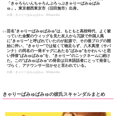
「きゃろらいんちゃろんぷろっぷきゃりーぱみゅぱみ
ゅ」。東京都西東京市（旧田無市）出身。
出典：
きゃりーぱみゅぱみゅ - Wikipedia
芸名“きゃりーぱみゅぱみゅ”は、もともと高校時代、よく被
っていた金髪のウィッグを見た友人から冗談で外国人風
に“きゃりー”と呼ばれていたのが起源で、その後ブログの開
始に伴い、“きゃりー”では短くて物足らず、八木真澄（サバ
ンナ）の同名の一発ギャグにあたる“ぱみゅ”をかわいいと思
い拝借“ぱみゅぱみゅ”を、“きゃりー”のニックネームに続け
た。この“ぱみゅぱみゅ”の発音は日本語話者にとって発音し
づらく、アナウンサー泣かせと言われている。
出典：
きゃりーぱみゅぱみゅ - Wikipedia
きゃりーぱみゅぱみゅの彼氏スキャンダルまとめ