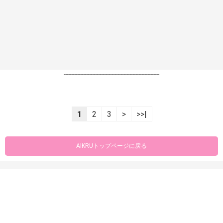
----------------------------------------------------------------
1
2
3
>
>>|
AIKRUトップページに戻る