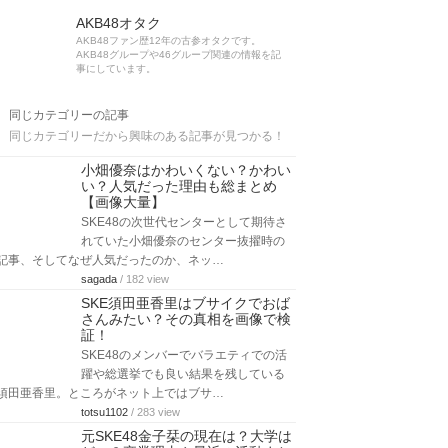
AKB48オタク
AKB48ファン歴12年の古参オタクです。
AKB48グループや46グループ関連の情報を記
事にしています。
同じカテゴリーの記事
同じカテゴリーだから興味のある記事が見つかる！
小畑優奈はかわいくない？かわい
い？人気だった理由も総まとめ
【画像大量】
SKE48の次世代センターとして期待さ
れていた小畑優奈のセンター抜擢時の
記事、そしてなぜ人気だったのか、ネッ…
sagada
/ 182 view
SKE須田亜香里はブサイクでおば
さんみたい？その真相を画像で検
証！
SKE48のメンバーでバラエティでの活
躍や総選挙でも良い結果を残している
須田亜香里。ところがネット上ではブサ…
totsu1102
/ 283 view
元SKE48金子栞の現在は？大学は