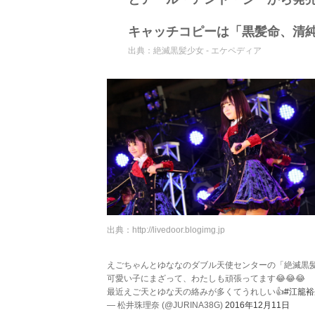
キャッチコピーは「黒髪命、清
出典：
絶滅黒髪少女 - エケペディア
出典：
http://livedoor.blogimg.jp
えごちゃんとゆななのダブル天使センターの「絶滅黒髪
可愛い子にまざって、わたしも頑張ってます😂😂😂
最近えご天とゆな天の絡みが多くてうれしい👍
#江籠裕
— 松井珠理奈 (@JURINA38G)
2016年12月11日