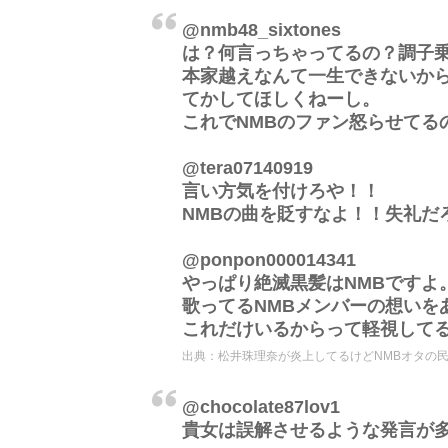
@nmb48_sixtones
は？何言っちゃってるの？調子乗
本家越えなんて一生できないか
てかしてほしくねーし。
これでNMBのファン怒らせてる
@tera07140919
言い方気を付けろや！！
NMBの曲を貶すなよ！！失礼だ
@ponpon000014341
やっぱり絶滅黒髪はNMBですよ
歌ってるNMBメンバーの想いを
これだけいるからって軽視して
出典：
松井珠理奈が炎上してるけどNMBオタの
@chocolate87lov1
貴女は誤解させるような発言が多