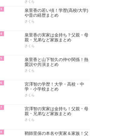
さくら
3
泉里香の若い頃！学歴(高校/大学)
や昔の経歴まとめ
さくら
4
泉里香の実家は金持ち？父親・母
親・兄弟など家族まとめ
さくら
5
泉里香と山下智久の仲や関係！熱
愛説や共演まとめ
さくら
6
宮澤智の学歴！大学・高校・中
学・小学校まとめ
さくら
7
宮澤智の実家は金持ち！父親・母
親・兄弟など家族まとめ
さくら
8
鞘師里保の本名や実家＆家族！父