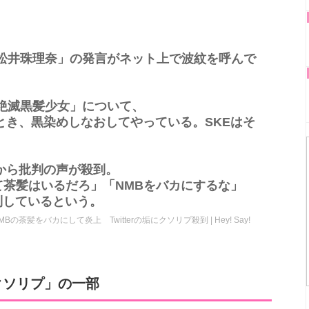
」
ー「松井珠理奈」の発言がネット上で波紋を呼んで
「絶滅黒髪少女」について、
とき、黒染めしなおしてやっている。SKEはそ
から批判の声が殺到。
て茶髪はいるだろ」「NMBをバカにするな」
到しているという。
茶髪をバカにして炎上 Twitterの垢にクソリプ殺到 | Hey! Say!
クソリプ」の一部