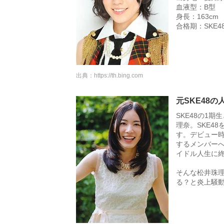
血液型：B型
身長：163cm
合格期：SKE4
出典：
https://th.bing.com
元SKE48
SKE48の1
理奈。SKE4
す。デビュー時
するメンバーへ
イドル人生に
そんな松井珠理
る？と炎上騒