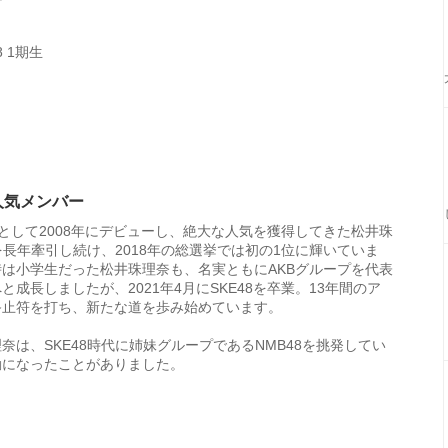
8 1期生
の人気メンバー
期生として2008年にデビューし、絶大な人気を獲得してきた松井珠
8を長年牽引し続け、2018年の総選挙では初の1位に輝いていま
は小学生だった松井珠理奈も、名実ともにAKBグループを代表
と成長しましたが、2021年4月にSKE48を卒業。13年間のア
終止符を打ち、新たな道を歩み始めています。
奈は、SKE48時代に姉妹グループであるNMB48を挑発してい
動になったことがありました。