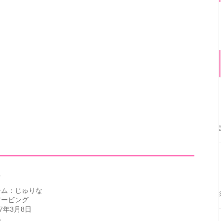
ーム：じゅりな
アービング
7年3月8日
県