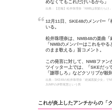
めなくてもこれだけいるから」
出典：
【悲報】松井珠理奈「NMBは茶髪だらけ
12月11日、SKE48のメンバ
いる。
松井珠理奈は、NMB48の楽曲
「NMBのメンバーはこれをやる
のまま歌える」旨コメント。
この発言に対して、NMBファン
ツイッター上では、「SKEだっ
「謝罪しろ」などクソリプが殺
出典：
SKE48の松井珠理奈「絶滅黒髪少女」でNMBの
JUMPの伊野尾慧という男
これが炎上したアンチからの「