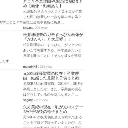
どこ？卒業理由や最近の活動まと
め【画像・動画あり】
元SKE48きんちゃんこと金子栞が卒業
した理由は新しい一歩を踏み出す為？
大学はどこ？卒業後は芸能事務所に所属…
koyata
/ 225 view
松井珠理奈のガチすっぴん画像が
「かわいい」と大反響！！
松井珠理奈の「すっぴん」がファンの
あいだで可愛すぎる、中学生みたいと
反響を呼ぶことに！そんな彼女が投稿
したす…
maturiki48
/ 269 view
元SKE佐藤聖羅の現在！卒業理
由・結婚した旦那と子供まとめ
元SKE48の佐藤聖羅。2014年にSKEを
卒業しましたが、また、卒業後の現在
はどうしているのか気になるとこ…
sagada
/ 203 view
矢方美紀の現在！乳がんのステー
ジや手術後の様子まとめ
元SKE48の矢方美紀さんが病気である
ことをブログで綴っていましたが、ス