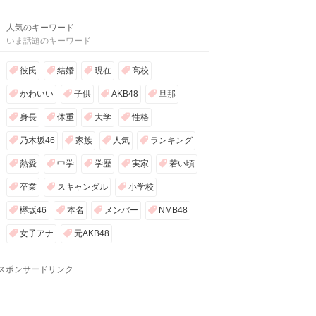
人気のキーワード
いま話題のキーワード
彼氏
結婚
現在
高校
かわいい
子供
AKB48
旦那
身長
体重
大学
性格
乃木坂46
家族
人気
ランキング
熱愛
中学
学歴
実家
若い頃
卒業
スキャンダル
小学校
欅坂46
本名
メンバー
NMB48
女子アナ
元AKB48
スポンサードリンク