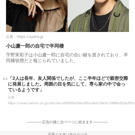
出典：
https://ayatra.jp
小山慶一郎の自宅で半同棲
宇野実彩子は小山慶一郎に自宅の合い鍵を渡されており、半
同棲状態だと報じられていました。
「2人は長年、友人関係でしたが、ここ半年ほどで親密交際
に発展しました。周囲の目を気にして、専ら家の中で会っ
ているようです」
出典：
https://news.yahoo.co.jp/articles/a87839a3dbe6fbedb6155e0c10886b852a2f9c
-----------------広告の後に次ページに続きます-----------------
広告 / スポンサーリンク