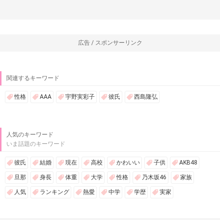
広告 / スポンサーリンク
関連するキーワード
性格
AAA
宇野実彩子
彼氏
西島隆弘
人気のキーワード
いま話題のキーワード
彼氏
結婚
現在
高校
かわいい
子供
AKB48
旦那
身長
体重
大学
性格
乃木坂46
家族
人気
ランキング
熱愛
中学
学歴
実家