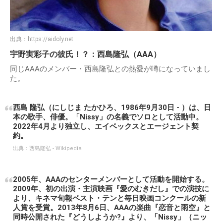
出典：
https://aidoly.net
宇野実彩子の彼氏！？：西島隆弘（AAA）
同じAAAのメンバー・西島隆弘との熱愛が噂になっていまし
た。
西島 隆弘（にしじま たかひろ、1986年9月30日 - ）は、日
本の歌手、俳優。「Nissy」の名義でソロとして活動中。
2022年4月より独立し、エイベックスとエージェント契
約。
出典：
西島隆弘 - Wikipedia
2005年、AAAのセンターメンバーとして活動を開始する。
2009年、初の出演・主演映画『愛のむきだし』での演技に
より、キネマ旬報ベスト・テンと毎日映画コンクールの新
人賞を受賞。2013年8月6日、AAAの楽曲『恋音と雨空』と
同時公開された『どうしようか?』より、「Nissy」（ニッ