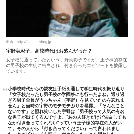
出典：
http://blogs.c.yimg.jp
宇野実彩子、高校時代はお盛んだった？
女子校に通っていたという宇野実彩子ですが、王子様的存在
の男子校の生徒に告白され、付き合ったエピソードを披露し
ています。
小学校時代からの親友は手紙を通して学生時代を振り返り
「女子校だったし男子校の学園祭にも行ったよね。通り過
ぎる男子全員がうっちゃん（宇野）を見ていたのを忘れま
せん」と当時の宇野のモテモテぶりを暴露。「そんなこと
ないです」と照れ笑いした宇野は「男子校って人気の有名
な男子が出てくるんですよ。“あの人好きだけど告白しても
なか付き合ってくれない”っていう王子様的存在の人がい
て。その人から『付き合ってください』って言われまし