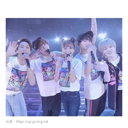
出典：
https://up.gc-img.net