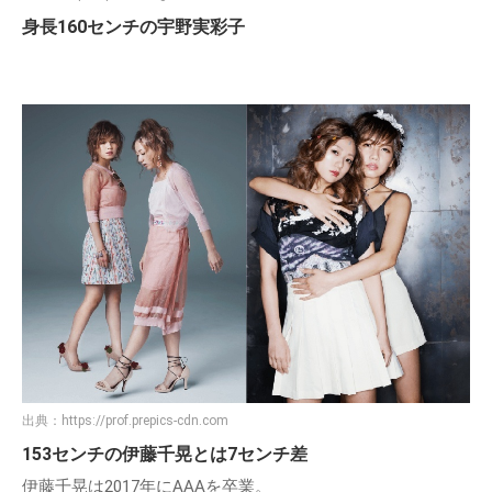
身長160センチの宇野実彩子
出典：
https://prof.prepics-cdn.com
153センチの伊藤千晃とは7センチ差
伊藤千晃は2017年にAAAを卒業。