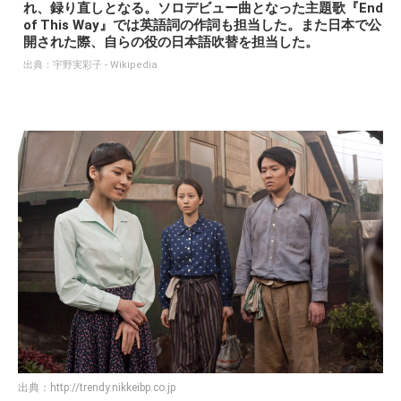
れ、録り直しとなる。ソロデビュー曲となった主題歌『End
of This Way』では英語詞の作詞も担当した。また日本で公
開された際、自らの役の日本語吹替を担当した。
出典：
宇野実彩子 - Wikipedia
出典：
http://trendy.nikkeibp.co.jp