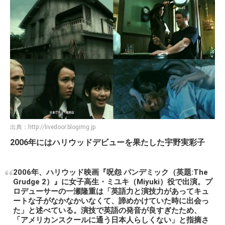
出典：
http://livedoor.blogimg.jp
2006年にはハリウッドデビューを果たした宇野実彩子
2006年、ハリウッド映画『呪怨 パンデミック（英題:The
Grudge 2）』に女子高生・ミユキ（Miyuki）役で出演。プ
ロデューサーの一瀬隆重は「英語力と演技力があってキュ
ートな子がなかなかいなくて、諦めかけていた時に出会っ
た」と述べている。演技で英語の発音が良すぎたため、
「アメリカンスクールに通う日本人らしくない」と指摘さ