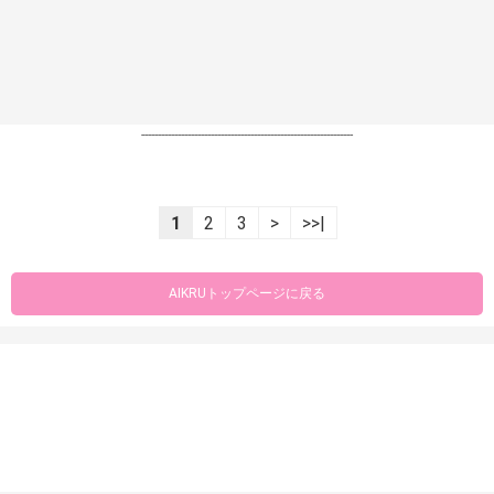
----------------------------------------------------------------
1
2
3
>
>>|
AIKRUトップページに戻る