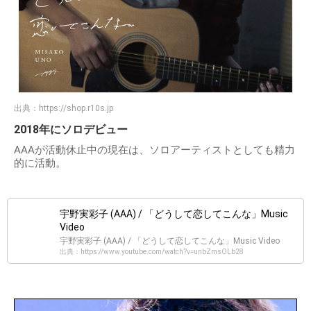
出典：
https://shop.r10s.jp
2018年にソロデビュー
AAAが活動休止中の現在は、ソロアーティストとしても精力
的に活動。
宇野実彩子 (AAA) / 「どうして恋してこんな」Music
Video
宇野実彩子 (AAA) / 「どうして恋してこんな」Music Video
出典：https://www.youtube.com/watch?v=unbZmsOLb28