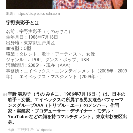
出典：
https://pic.prepics-cdn.com
宇野実彩子とは
名前：宇野実彩子（うのみさこ）
生年月日：1986年7月16日
出身地：東京都江戸川区
血液型：O型
職業：タレント、歌手・アーティスト、女優
ジャンル：J-POP、ダンス・ポップ、R&B
活動期間：2005年 - 現在（AAA）
事務所：エイベックス・エンタテインメント（2005年 - 2009
年）、エイベックス・マネジメント（2009年 - ）
宇野 実彩子（うの みさこ、1986年7月16日- ）は、日本の
歌手・女優。エイベックスに所属する男女混合パフォーマ
ンスグループAAA（トリプル・エー）のメンバー。作詞
家・実業家・プロデューサー・デザイナー・モデル・
YouTuberなどの顔を持つマルチタレント。東京都杉並区出
身。
出典：
宇野実彩子 - Wikipedia