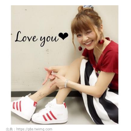
出典：
https://pbs.twimg.com