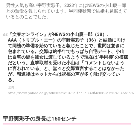
男性人気も高い宇野実彩子。2023年にはNEWSの小山慶一郎
との熱愛を報じられています。半同棲状態で結婚も見据えて
いるとのことでした。
『文春オンライン』がNEWSの小山慶一郎（38）、
AAA（トリプル・エー）の宇野実彩子（36）と結婚に向け
て同棲の準備を始めていると報じたことで、世間は驚きに
包まれている。交際は約半年でもっぱら自宅デート、小山
は自宅の鍵を彼女に渡しているようで現在は“半同棲”の模様
だという。直撃取材を受けた小山は「コメントしないよう
に言われている」と、堂々と交際宣言することはなかった
が、報道後はネットからは祝福の声が多く飛び交ってい
る。
出典：
https://news.yahoo.co.jp/articles/9c1375a0fad3a366df4c0869a72c745565a1b9
宇野実彩子の身長は160センチ