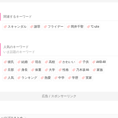
関連するキーワード
スキャンダル
謝罪
フライデー
岡井千聖
℃-ute
人気のキーワード
いま話題のキーワード
彼氏
結婚
現在
高校
かわいい
子供
AKB48
旦那
身長
体重
大学
性格
乃木坂46
家族
人気
ランキング
熱愛
中学
学歴
実家
広告 / スポンサーリンク
ハロプロまとめ