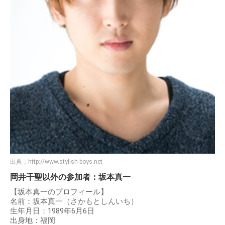
出典：
http://www.stylish-boys.net
岡井千聖以外の参加者：坂本真一
【坂本真一のプロフィール】
名前：坂本真一（さかもとしんいち）
生年月日：1989年6月6日
出身地：福岡