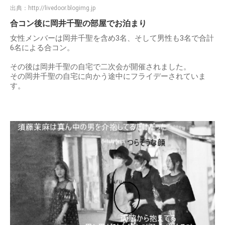
出典：
http://livedoor.blogimg.jp
合コン後に岡井千聖の部屋でお泊まり
女性メンバーは岡井千聖を含め3名、そして男性も3名で合計
6名による合コン。
その後は岡井千聖の自宅で二次会が開催されました。
その岡井千聖の自宅に向かう途中にフライデーされていま
す。