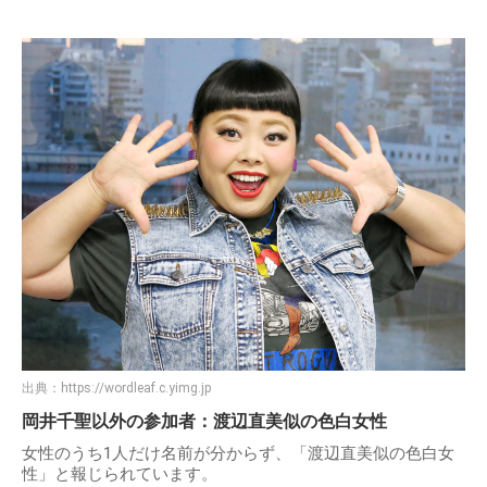
出典：
https://wordleaf.c.yimg.jp
岡井千聖以外の参加者：渡辺直美似の色白女性
女性のうち1人だけ名前が分からず、「渡辺直美似の色白女
性」と報じられています。