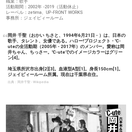
職業：歌手
活動期間：2002年 -2019（活動休止）
レーベル：zetima、UP-FRONT WORKS
事務所：ジェイピィールーム
岡井 千聖（おかい ちさと、1994年6月21日 - ）は、日本の
歌手、タレント、女優である。ハロー!プロジェクト・℃-
uteの全活動期（2005年 - 2017年）のメンバー。愛称は岡
井ちゃん、ちっさー。℃-uteでのイメージカラーはグリー
ン[4]。
埼玉県所沢市出身[2][3]。血液型A型[1]。身長150cm[1]。
ジェイピィールーム所属。現在は千葉県在住。
出典：
岡井千聖 - Wikipedia