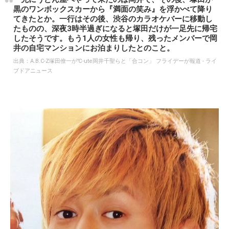
黒のワンボックスカーから『満面の笑み』を浮かべて降り
てきたとか。一行はその後、渋谷のカラオケバーに移動し
たものの、深夜3時半過ぎになると塚田だけが一足先に帰宅
したそうです。もう1人の女性も帰り、残ったメンバーで岡
井の自宅マンションにお泊まりしたとのこと。
出典：
A.B.C‐Z塚田僚一が℃‐ute岡井千聖らと「合コン」 フライデーが報道 - ライ
ブドアニュース