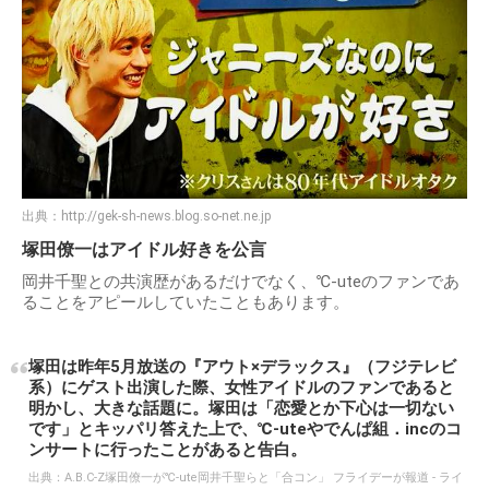
出典：
http://gek-sh-news.blog.so-net.ne.jp
塚田僚一はアイドル好きを公言
岡井千聖との共演歴があるだけでなく、℃-uteのファンであ
ることをアピールしていたこともあります。
塚田は昨年5月放送の『アウト×デラックス』（フジテレビ
系）にゲスト出演した際、女性アイドルのファンであると
明かし、大きな話題に。塚田は「恋愛とか下心は一切ない
です」とキッパリ答えた上で、℃-uteやでんぱ組．incのコ
ンサートに行ったことがあると告白。
出典：
A.B.C‐Z塚田僚一が℃‐ute岡井千聖らと「合コン」 フライデーが報道 - ライ