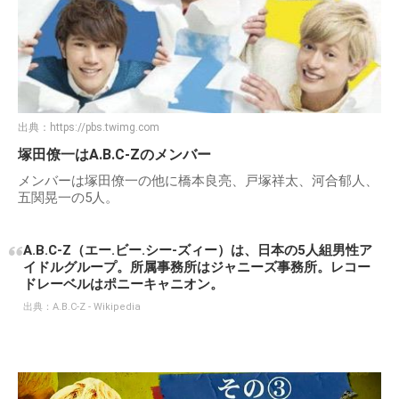
出典：
https://pbs.twimg.com
塚田僚一はA.B.C-Zのメンバー
メンバーは塚田僚一の他に橋本良亮、戸塚祥太、河合郁人、
五関晃一の5人。
A.B.C-Z（エー.ビー.シー-ズィー）は、日本の5人組男性ア
イドルグループ。所属事務所はジャニーズ事務所。レコー
ドレーベルはポニーキャニオン。
出典：
A.B.C-Z - Wikipedia