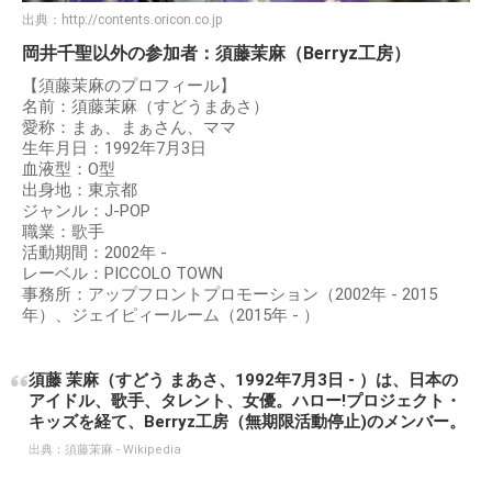
出典：
http://contents.oricon.co.jp
岡井千聖以外の参加者：須藤茉麻（Berryz工房）
【須藤茉麻のプロフィール】
名前：須藤茉麻（すどうまあさ）
愛称：まぁ、まぁさん、ママ
生年月日：1992年7月3日
血液型：O型
出身地：東京都
ジャンル：J-POP
職業：歌手
活動期間：2002年 -
レーベル：PICCOLO TOWN
事務所：アップフロントプロモーション（2002年 - 2015
年）、ジェイピィールーム（2015年 - ）
須藤 茉麻（すどう まあさ、1992年7月3日 - ）は、日本の
アイドル、歌手、タレント、女優。ハロー!プロジェクト・
キッズを経て、Berryz工房（無期限活動停止)のメンバー。
出典：
須藤茉麻 - Wikipedia