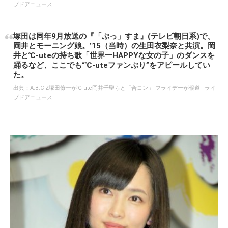
ブドアニュース
塚田は同年9月放送の『「ぷっ」すま』(テレビ朝日系)で、
岡井とモーニング娘。’15（当時）の生田衣梨奈と共演。岡
井と℃-uteの持ち歌「世界一HAPPYな女の子」のダンスを
踊るなど、ここでも“℃-uteファンぶり”をアピールしてい
た。
出典：
A.B.C‐Z塚田僚一が℃‐ute岡井千聖らと「合コン」 フライデーが報道 - ライ
ブドアニュース