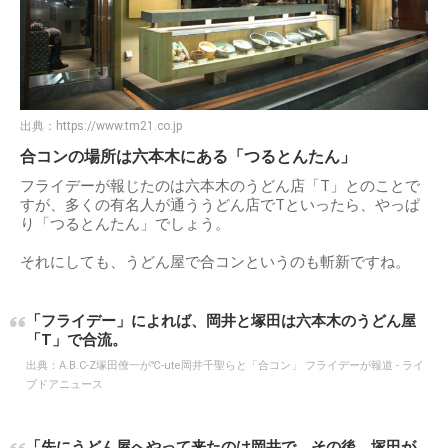
出典：
https://www.tm21.co.jp
合コンの場所は六本木にある「つるとんたん」
フライデーが報じたのは六本木のうどん店「T」とのことで
すが、多くの有名人が通ううどん店でTといったら、やっぱ
り「つるとんたん」でしょう。
それにしても、うどん屋で合コンというのも斬新ですね。
「フライデー」によれば、岡井と塚田は六本木のうどん屋
「T」で合流。
出典：
A.B.C‐Z塚田僚一が℃‐ute岡井千聖らと「合コン」 フライデーが報道 - ライ
ブドアニュース
「先にうどん屋へやって来たのは岡井で、その後、塚田が