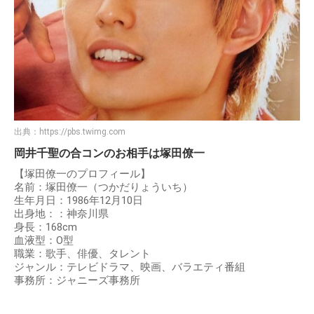
出典：
https://pbs.twimg.com
岡井千聖の合コンのお相手は塚田僚一
【塚田僚一のプロフィール】
名前：塚田僚一（つかだりょういち）
生年月日：1986年12月10日
出身地：：神奈川県
身長：168cm
血液型：О型
職業：歌手、俳優、タレント
ジャンル：テレビドラマ、映画、バラエティ番組
事務所：ジャニーズ事務所