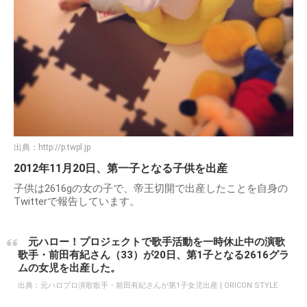
出典：
http://p.twpl.jp
2012年11月20日、第一子となる子供を出産
子供は2616gの女の子で、帝王切開で出産したことを自身の
Twitterで報告しています。
元ハロー！プロジェクトで歌手活動を一時休止中の演歌
歌手・前田有紀さん（33）が20日、第1子となる2616グラ
ムの女児を出産した。
出典：
元ハロプロ演歌歌手・前田有紀さんが第1子女児出産 | ORICON STYLE