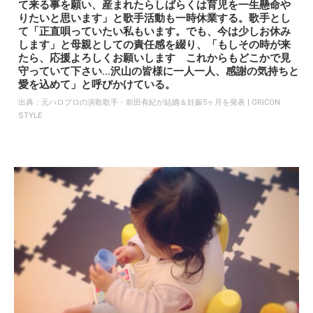
て来る事を願い、産まれたらしばらくは育児を一生懸命や
りたいと思います」と歌手活動も一時休業する。歌手とし
て「正直唄っていたい私もいます。でも、今は少しお休み
します」と母親としての責任感を綴り、「もしその時が来
たら、応援よろしくお願いします これからもどこかで見
守っていて下さい…沢山の皆様に一人一人、感謝の気持ちと
愛を込めて」と呼びかけている。
出典：
元ハロプロの演歌歌手・前田有紀が結婚＆妊娠5ヶ月を発表 | ORICON
STYLE