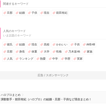
関連するキーワード
旦那
結婚
子供
現在
前田有紀
人気のキーワード
いま話題のキーワード
彼氏
結婚
現在
高校
かわいい
子供
AKB48
旦那
身長
体重
大学
性格
乃木坂46
家族
人気
ランキング
熱愛
中学
学歴
実家
広告 / スポンサーリンク
ハロプロまとめ
演歌歌手・前田有紀（ハロプロ）の結婚・旦那・子供など現在まとめ！