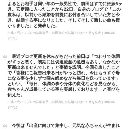
よるとお相手は同い年の一般男性で、前田はすでに妊娠5ヶ
月。安定期に入ったことから22日、自身のブログで「この
度私は、以前から結婚を前提にお付き合いしていた方と今
月、結婚する事になりました。そしてそして新しい命も授
かりました」と発表した。
出典：
元ハロプロの演歌歌手・前田有紀が結婚＆妊娠5ヶ月を発表 | ORICON
STYLE
最近ブログ更新を休みがちだった前田は「つわりで体調
がずっと悪く、初期には切迫流産の危機もあり、なかなか
更新出来ませんでした」と事情を説明。今回公表したこと
で「皆様にご報告出来る日がやっと訪れ、今はもうすぐ母
になる事を少しずつ噛み締めながら毎日を送っています」
といい、「毎日、体調の事や身体の変化などを見ながら、
赤ちゃんが成長している事を実感しております」と喜びを
伝えた。
出典：
元ハロプロの演歌歌手・前田有紀が結婚＆妊娠5ヶ月を発表 | ORICON
STYLE
今後は「出産に向けて集中し、元気な赤ちゃんが生まれ