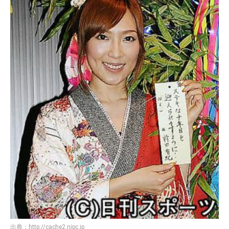
出典：
http://cache2.nipc.jp