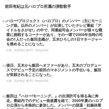
前田有紀は元ハロプロ所属の演歌歌手
ハロー!プロジェクト（ハロプロ）のメンバー（主にモーニ
ング娘。以外のメンバー）が出演していたテレビ番組「ア
イドルをさがせ!」の中で、同番組司会メンバーが様々な職
業に挑戦するコーナーがあり、その一環で2000年当時の司
会の1人だった飯田圭織が、五木ひろしの1日マネージャー
を務めることになった。
出典：
前田有紀 (歌手) - Wikipedia
後日、五木から飯田へオファーがあり、五木のプロデュー
スでデビュー予定の前田のマネジメントの手伝いを、飯田
が依頼されることになった。
出典：
前田有紀 (歌手) - Wikipedia
飯田は『ハロー!モーニング。』の出演許可を得る為に奔
走。番組内でのデビュー曲披露を経て、2000年夏のハロプ
ロ公演から本格的に参加した。メンバーの脱退・妊娠休業