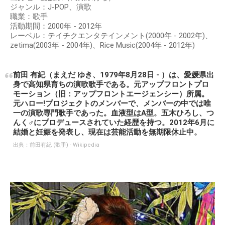
ジャンル：J-POP、演歌
職業：歌手
活動期間：2000年 - 2012年
レーベル：テイチクエンタテインメント(2000年 - 2002年)、
zetima(2003年 - 2004年)、Rice Music(2004年 - 2012年)
前田 有紀（まえだ ゆき、1979年8月28日 - ）は、愛媛県出
身で高知県育ちの演歌歌手である。元アップフロントプロ
モーション（旧：アップフロントエージェンシー）所属。
元ハロー!プロジェクトのメンバーで、メンバーの中では唯
一の演歌専門歌手であった。血液型はA型。五木ひろし、つ
んく♂にプロデュースされていた経歴を持つ。2012年6月に
結婚と妊娠を発表し、現在は芸能活動を無期限休止中。
出典：
前田有紀 (歌手) - Wikipedia