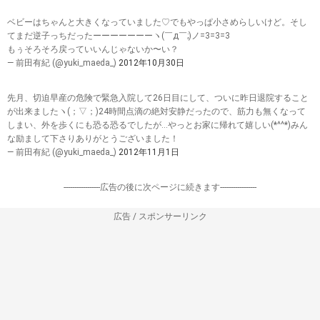
ベビーはちゃんと大きくなっていました♡でもやっぱ小さめらしいけど。そし
てまだ逆子っちだったーーーーーーーヽ(￣д￣;)ノ=3=3=3
もぅそろそろ戻っていいんじゃないか〜い？
— 前田有紀 (@yuki_maeda_)
2012年10月30日
先月、切迫早産の危険で緊急入院して26日目にして、ついに昨日退院すること
が出来ましたヽ(；▽；)24時間点滴の絶対安静だったので、筋力も無くなって
しまい、外を歩くにも恐る恐るでしたが…やっとお家に帰れて嬉しい(*^^*)みん
な励まして下さりありがとうございました！
— 前田有紀 (@yuki_maeda_)
2012年11月1日
-----------------広告の後に次ページに続きます-----------------
広告 / スポンサーリンク