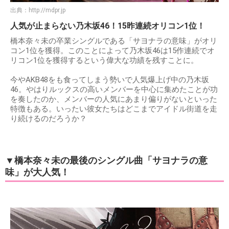
出典：
http://mdpr.jp
人気が止まらない乃木坂46！15昨連続オリコン1位！
橋本奈々未の卒業シングルである「サヨナラの意味」がオリ
コン1位を獲得。このことによって乃木坂46は15作連続でオ
リコン1位を獲得するという偉大な功績を残すことに。
今やAKB48をも食ってしまう勢いで人気爆上げ中の乃木坂
46。やはりルックスの高いメンバーを中心に集めたことが功
を奏したのか、メンバーの人気にあまり偏りがないといった