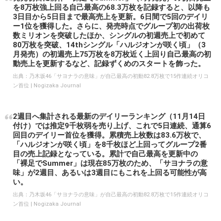
乃木坂46 『裸足でSummer』 - YouTube
出典：YouTube
発売初日に前作「裸足でSummer」（7月発売）の初日売上
を8万枚強上回る自己最高の68.3万枚を記録すると、以降も
3日目から5日目まで最高売上を更新。6日間で5回のデイリ
ー1位を獲得した。さらに、発売時点でグループ初の出荷枚
数ミリオンを突破したほか、シングルの初週売上で初めて
80万枚を突破、14thシングル「ハルジオンが咲く頃」（3
月発売）の初週売上75万枚を8万枚近く上回り自己最高の初
動売上を更新するなど、記録ずくめのスタートを飾った。
出典：
乃木坂46「サヨナラの意味」が自己最高の初動82.8万枚で15作連続オリコ
ン首位 | Nogizaka Journal