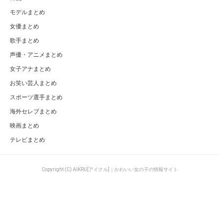
乃木坂46まとめ
乃木坂46「サヨナラの意味」の売上が過去最高＆15作連続でオリコン1位！橋本
奈々未が卒業しても彼女たちの勢いは止まらないのか？
ページの先頭へ
カテゴリ
特集一覧
AKB48グループ
キュレーター一覧
AKB48まとめ
キーワード一覧