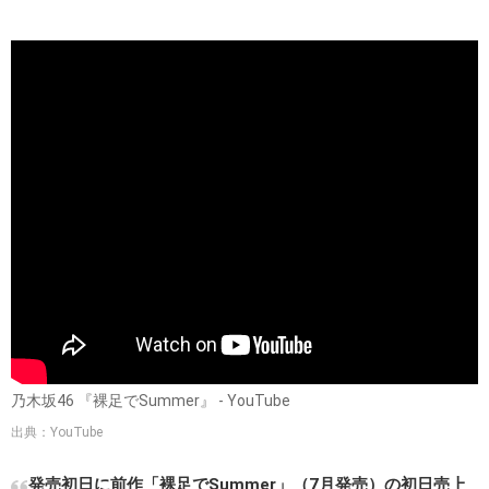
出典：
http://ecx.images-amazon.com
「裸足でSummer」