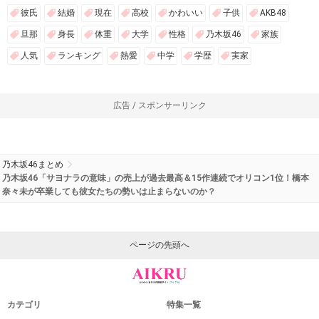
広告 / スポンサーリンク
関連するキーワード
卒業
サヨナラの意味
乃木坂46
橋本奈々未
オリコン
人気のキーワード
いま話題のキーワード
彼氏
結婚
現在
高校
かわいい
子供
AKB48
旦那
身長
体重
大学
性格
乃木坂46
家族
人気
ランキング
熱愛
中学
学歴
実家
広告 / スポンサーリンク