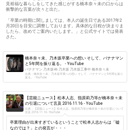
出典：
http://yappalie.com
橋本奈々未の卒業理由が泣けると話題に・・・
彼女の卒業理由が泣けるとネット上で話題となった。下の動
画で彼女の本心を語っている。家族のため、お金のためと一
見裕福な暮らしをしてきた感じがする橋本奈々未の口からは
衝撃的な言葉が次々と出た。
「卒業の時期に関しましては、本人の誕生日である2017年2
月20日を目安に調整しております。具体的な日程が決まりま
したら、改めてご案内いたします。」と公式サイトでは発表
さた。