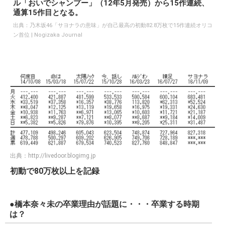
上げ枚数を見るとミリオンヒットを連発するAKB48にもうす
ぐで追いつきそうな勢いである。
「46」という由来は48よりも小さくても勝つという思いが込
められているため、AKB48より少なくても勝つという意識で
彼女たちは活動をしているのではないだろうか？AKB48の背
中が見えた今作である。
乃木坂46の16thシングル「サヨナラの意味」（9日発売）
が、発売初週に推定82.8万枚を売り上げ、11月21日付けの
オリコン週間CDシングルランキングで初登場首位を獲得し
たことがわかった。シングルの首位獲得作品は、2ndシング
ル「おいでシャンプー」（12年5月発売）から15作連続、
通算15作目となる。
出典：
乃木坂46「サヨナラの意味」が自己最高の初動82.8万枚で15作連続オリコ
ン首位 | Nogizaka Journal