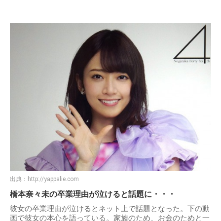
出典：
http://livedoor.blogimg.jp
初動で80万枚以上を記録
●橋本奈々未の卒業理由が話題に・・・卒業する時期
は？