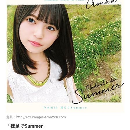
りです。あと少し早ければ貴方のいるライブも見れたのに。サヨナラの意味、
ないものねだりは聞くだけで辛くなるので今でも聞けません。
pic.twitter.com/e2J47GcNAX
— ゆーま (@S_Endo_is_LIFE)
2019年11月5日
▼「サヨナラの意味」前作の「裸足でSummer」を大
きく上回る結果に！