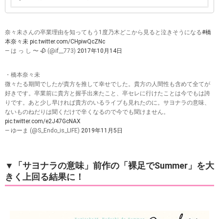
橋本奈々未、乃木坂卒業への想い そして、バナナマン
と5年間を振り返る。 - YouTube
バナナマン 乃木坂46 乃木坂 乃木坂工事中 橋本奈々未
出典：橋本奈々未、乃木坂卒業への想い そして、バナナマンと5年間を振り
返る。 - YouTube
【芸能ニュース】松本人志、指原莉乃等が橋本奈々未
の引退について言及 2016.11.16 - YouTube
出典：【芸能ニュース】松本人志、指原莉乃等が橋本奈々未の引退について
言及 2016.11.16 - YouTube
卒業理由が出来すぎているということで松本人志からは「嘘
なのでは？」との発言が・・・
奈々未さんの卒業理由を知ってもう1度乃木どこから見ると泣きそうになる
#橋
本奈々未
pic.twitter.com/CHpiwQcZNc
— は っ し 〜 🥀 (@if__773)
2017年10月14日
・橋本奈々未
微々たる期間でしたが貴方を推して幸せでした。貴方の人間性も含めて全てが
好きです。卒業前に貴方と握手出来たこと、卒セレに行けたことは今でもは誇