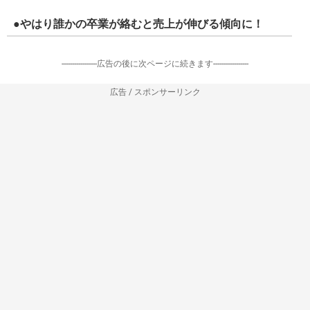
2週目へ集計される最新のデイリーランキング（11月14日
付け）では推定9千枚弱を売り上げ、これで5日連続、通算6
回目のデイリー首位を獲得。累積売上枚数は83.6万枚で、
「ハルジオンが咲く頃」を8千枚ほど上回ってグループ2番
目の売上記録となっている。累計で自己最高を更新中の
「裸足でSummer」は現在85万枚のため、「サヨナラの意
味」が2週目、あるいは3週目にもこれを上回る可能性が高
い。
出典：
乃木坂46「サヨナラの意味」が自己最高の初動82.8万枚で15作連続オリコ
ン首位 | Nogizaka Journal
●やはり誰かの卒業が絡むと売上が伸びる傾向に！
-----------------広告の後に次ページに続きます-----------------
広告 / スポンサーリンク