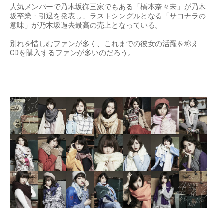
出典：
http://blog-imgs-94.fc2.com
人気メンバー橋本奈々未の卒業ソングが過去最大の売
上！
人気メンバーで乃木坂御三家でもある「橋本奈々未」が乃木
坂卒業・引退を発表し、ラストシングルとなる「サヨナラの
意味」が乃木坂過去最高の売上となっている。
別れを惜しむファンが多く、これまでの彼女の活躍を称え
CDを購入するファンが多いのだろう。