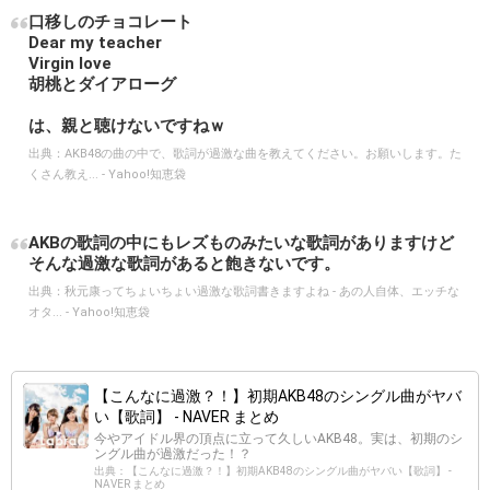
口移しのチョコレート
Dear my teacher
Virgin love
胡桃とダイアローグ
は、親と聴けないですねｗ
出典：
AKB48の曲の中で、歌詞が過激な曲を教えてください。お願いします。た
くさん教え... - Yahoo!知恵袋
AKBの歌詞の中にもレズものみたいな歌詞がありますけど
そんな過激な歌詞があると飽きないです。
出典：
秋元康ってちょいちょい過激な歌詞書きますよね - あの人自体、エッチな
オタ... - Yahoo!知恵袋
【こんなに過激？！】初期AKB48のシングル曲がヤバ
い【歌詞】 - NAVER まとめ
今やアイドル界の頂点に立って久しいAKB48。実は、初期のシ
ングル曲が過激だった！？
出典：【こんなに過激？！】初期AKB48のシングル曲がヤバい【歌詞】 -
NAVER まとめ