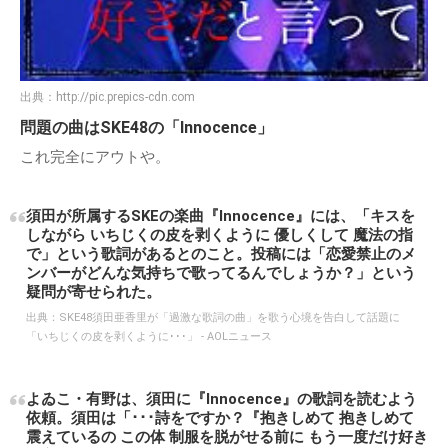
出典：
http://pic.prepics-cdn.com
問題の曲はSKE48の「Innocence」
これ完全にアウトや。
須田が所属するSKEの楽曲『Innocence』には、「キスを
しながら いちじくの皮を剥くように 優しくして 魔法の指
で」という歌詞があるとのこと。投稿には「恋愛禁止のメ
ンバーがどんな気持ちで歌ってるんでしょうか？」という
疑問が寄せられた。
出典：
SKE48須田亜香里が「過激な歌詞の曲」を歌う心境を告白して話題に
「いちじくの皮を剥くように･･･」 - AOLニュース
よゐこ・有野は、須田に『Innocence』の歌詞を読むよう
依頼。須田は「･･･詩をですか？『抱きしめて 抱きしめて
震えているの この体 制服を脱がせる前に もう一度だけ好き