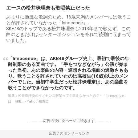
エースの松井珠理奈も歌唱禁止だった
あまりに過激な歌詞のため、16歳未満のメンバーには歌うこ
とが許されていなかった「Innocence」。
SKE48のトップである松井珠理奈も2013年まで歌えず、この
曲のときだけはセンターポジションを外れて後列に収まって
いました。
「Innocence」は、AKB48グループ史上、最初で最後の年
齢制限のある楽曲です。「手をつなぎながら」公演が始ま
った当初、あの楽曲の内容・連想される場面の過激さもあ
り、歌うことを許されていたのは高校生(16歳)以上のメン
バーでした。当初中学生だった松井珠理奈は、あの楽曲を
歌うことができなかったのです。
出典：
松井珠理奈のイノセンス解禁って？歌えなかったの？ - 「Innocence」
は、AKB... - Yahoo!知恵袋
-----------------広告の後に次ページに続きます-----------------
広告 / スポンサーリンク