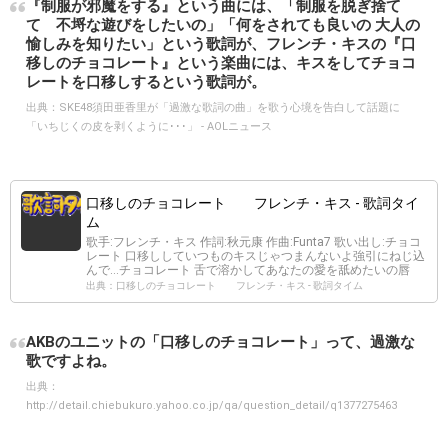
『制服が邪魔をする』という曲には、「制服を脱ぎ捨て
て 不埒な遊びをしたいの」「何をされても良いの 大人の
愉しみを知りたい」という歌詞が、フレンチ・キスの『口
移しのチョコレート』という楽曲には、キスをしてチョコ
レートを口移しするという歌詞が。
出典：
SKE48須田亜香里が「過激な歌詞の曲」を歌う心境を告白して話題に
「いちじくの皮を剥くように･･･」 - AOLニュース
口移しのチョコレート フレンチ・キス - 歌詞タイ
ム
歌手:フレンチ・キス 作詞:秋元康 作曲:Funta7 歌い出し:チョコ
レート 口移ししていつものキスじゃつまんないよ強引にねじ込
んで…チョコレート 舌で溶かしてあなたの愛を舐めたいの唇
出典：口移しのチョコレート フレンチ・キス - 歌詞タイム
AKBのユニットの「口移しのチョコレート」って、過激な
歌ですよね。
出典：
http://detail.chiebukuro.yahoo.co.jp/qa/question_detail/q1377275463