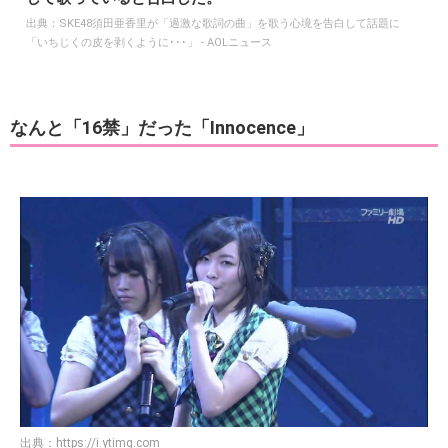
出典：
SKE48須田亜香里が「過激な歌詞の曲」を歌う心境を告白して話題に
「いちじくの皮を剥くように･･･」 - AOLニュース
なんと「16禁」だった「Innocence」
出典：
https://i.ytimg.com