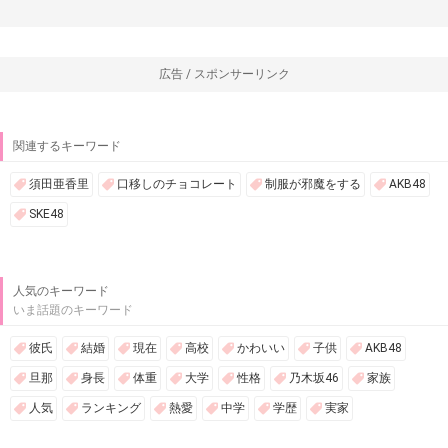
広告 / スポンサーリンク
関連するキーワード
須田亜香里
口移しのチョコレート
制服が邪魔をする
AKB48
SKE48
人気のキーワード
いま話題のキーワード
彼氏
結婚
現在
高校
かわいい
子供
AKB48
旦那
身長
体重
大学
性格
乃木坂46
家族
人気
ランキング
熱愛
中学
学歴
実家