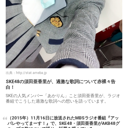
出典：
http://stat.ameba.jp
SKE48の須田亜香里が、過激な歌詞について赤裸々告
白！
SKEの人気メンバー「あかりん」こと須田亜香里が、ラジオ
番組でこうした過激な歌詞への想いを語っています。
（2015年）11月16日に放送されたMBSラジオ番組『アッ
パレやってまーす！』で、SKE48・須田亜香里がAKB48グ