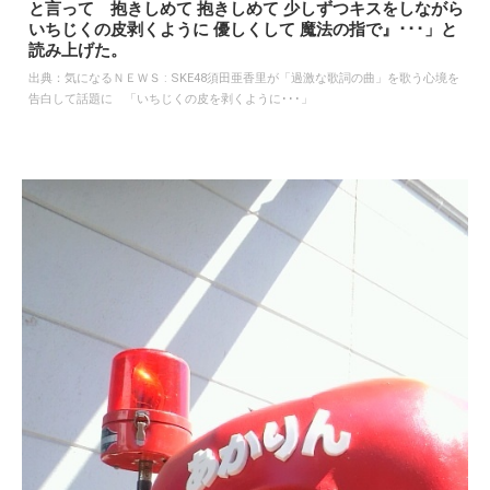
と言って 抱きしめて 抱きしめて 少しずつキスをしながら
いちじくの皮剥くように 優しくして 魔法の指で』･･･」と
読み上げた。
出典：
気になるＮＥＷＳ : SKE48須田亜香里が「過激な歌詞の曲」を歌う心境を
告白して話題に 「いちじくの皮を剥くように･･･」