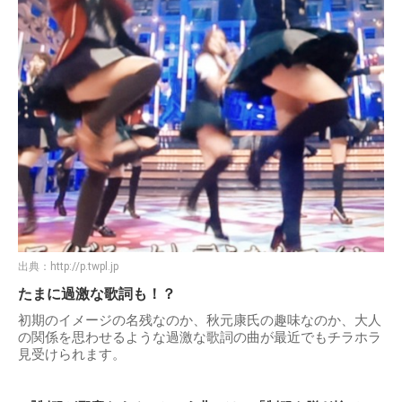
出典：
http://p.twpl.jp
たまに過激な歌詞も！？
初期のイメージの名残なのか、秋元康氏の趣味なのか、大人
の関係を思わせるような過激な歌詞の曲が最近でもチラホラ
見受けられます。