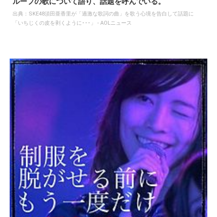
ループの歌について語り、話題を呼んでいる。
出典：
SKE48須田亜香里が「過激な歌詞の曲」を歌う心境を告白して話題に
「いちじくの皮を剥くように･･･」 - AOLニュース