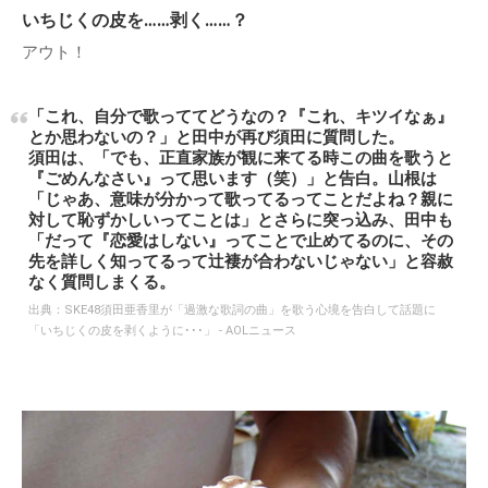
いちじくの皮を……剥く……？
アウト！
「これ、自分で歌っててどうなの？『これ、キツイなぁ』
とか思わないの？」と田中が再び須田に質問した。
須田は、「でも、正直家族が観に来てる時この曲を歌うと
『ごめんなさい』って思います（笑）」と告白。山根は
「じゃあ、意味が分かって歌ってるってことだよね？親に
対して恥ずかしいってことは」とさらに突っ込み、田中も
「だって『恋愛はしない』ってことで止めてるのに、その
先を詳しく知ってるって辻褄が合わないじゃない」と容赦
なく質問しまくる。
出典：
SKE48須田亜香里が「過激な歌詞の曲」を歌う心境を告白して話題に
「いちじくの皮を剥くように･･･」 - AOLニュース