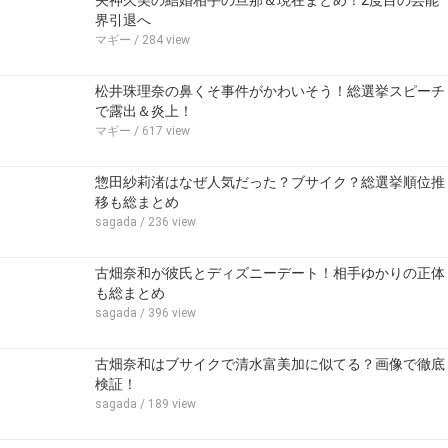
矢神久美の結婚相手の旦那＆現在まとめ！2度目の芸能
界引退へ
マギー
/ 284 view
松井珠理奈の鼻くそ事件がかわいそう！総選挙スピーチ
で露出＆炎上！
マギー
/ 617 view
惣田紗莉渚はなぜ人気だった？ブサイク？総選挙順位推
移も総まとめ
sagada
/ 236 view
古畑奈和が彼氏とディズニーデート！相手ゆかりの正体
も総まとめ
sagada
/ 396 view
古畑奈和はブサイクで清水富美加に似てる？画像で徹底
検証！
sagada
/ 189 view