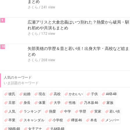
まとめ
さくら
/ 241 view
9
広瀬アリスと大倉忠義はいつ別れた？熱愛から破局・馴
れ初めや共演もまとめ
さくら
/ 172 view
10
矢部美穂の学歴＆昔と若い頃！出身大学・高校など総ま
とめ
さくら
/ 268 view
人気のキーワード
いま話題のキーワード
彼氏
結婚
現在
高校
かわいい
子供
AKB48
旦那
身長
体重
大学
性格
乃木坂46
家族
人気
ランキング
熱愛
中学
学歴
実家
若い頃
卒業
スキャンダル
小学校
欅坂46
本名
メンバー
NMB48
女子アナ
元AKB48