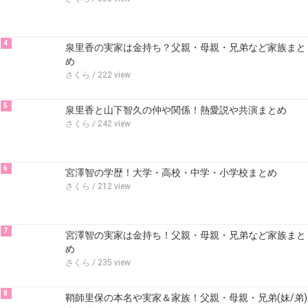
4
泉里香の実家は金持ち？父親・母親・兄弟など家族まと
め
さくら
/ 222 view
5
泉里香と山下智久の仲や関係！熱愛説や共演まとめ
さくら
/ 242 view
6
宮澤智の学歴！大学・高校・中学・小学校まとめ
さくら
/ 212 view
7
宮澤智の実家は金持ち！父親・母親・兄弟など家族まと
め
さくら
/ 235 view
8
鞘師里保の本名や実家＆家族！父親・母親・兄弟(妹/弟)