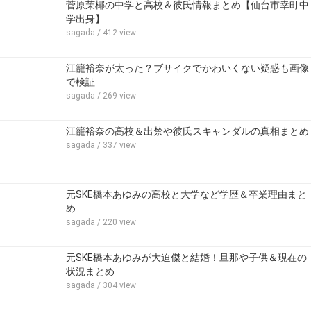
菅原茉椰の中学と高校＆彼氏情報まとめ【仙台市幸町中
学出身】
sagada
/ 412 view
江籠裕奈が太った？ブサイクでかわいくない疑惑も画像
で検証
sagada
/ 269 view
江籠裕奈の高校＆出禁や彼氏スキャンダルの真相まとめ
sagada
/ 337 view
元SKE橋本あゆみの高校と大学など学歴＆卒業理由まと
め
sagada
/ 220 view
元SKE橋本あゆみが大迫傑と結婚！旦那や子供＆現在の
状況まとめ
sagada
/ 304 view