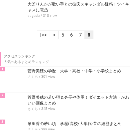
大芝りんかが歌い手との彼氏スキャンダル疑惑！ツイキ
ャスに電凸
sagada
/ 318 view
|<<
<
5
6
7
8
アクセスランキング
人気のあるまとめランキング
1
菅野美穂の学歴！大学・高校・中学・小学校まとめ
さくら
/ 301 view
2
菅野美穂の若い頃＆身長や体重！ダイエット方法・かわ
いい画像まとめ
さくら
/ 345 view
3
泉里香の若い頃！学歴(高校/大学)や昔の経歴まとめ
さくら
/ 388 view