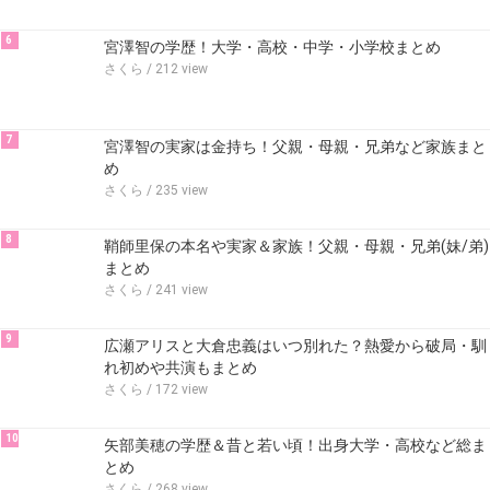
6
宮澤智の学歴！大学・高校・中学・小学校まとめ
さくら
/ 212 view
7
宮澤智の実家は金持ち！父親・母親・兄弟など家族まと
め
さくら
/ 235 view
8
鞘師里保の本名や実家＆家族！父親・母親・兄弟(妹/弟)
まとめ
さくら
/ 241 view
9
広瀬アリスと大倉忠義はいつ別れた？熱愛から破局・馴
れ初めや共演もまとめ
さくら
/ 172 view
10
矢部美穂の学歴＆昔と若い頃！出身大学・高校など総ま
とめ
さくら
/ 268 view