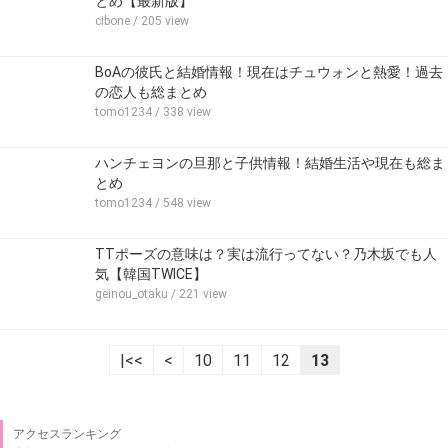
とめ【最新版】
cibone
/ 205 view
BoAの彼氏と結婚情報！現在はチュウォンと熱愛！過去
の恋人も総まとめ
tomo1234
/ 338 view
ハンチェヨンの旦那と子供情報！結婚生活や現在も総ま
とめ
tomo1234
/ 548 view
TTポーズの意味は？実は流行ってない？乃木坂でも人
気【韓国TWICE】
geinou_otaku
/ 221 view
|<<
<
10
11
12
13
アクセスランキング