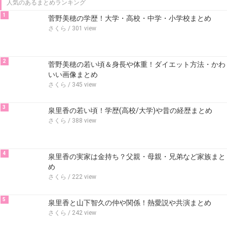
人気のあるまとめランキング
1
菅野美穂の学歴！大学・高校・中学・小学校まとめ
さくら
/ 301 view
2
菅野美穂の若い頃＆身長や体重！ダイエット方法・かわ
いい画像まとめ
さくら
/ 345 view
3
泉里香の若い頃！学歴(高校/大学)や昔の経歴まとめ
さくら
/ 388 view
4
泉里香の実家は金持ち？父親・母親・兄弟など家族まと
め
さくら
/ 222 view
5
泉里香と山下智久の仲や関係！熱愛説や共演まとめ
さくら
/ 242 view