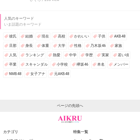
人気のキーワード
いま話題のキーワード
彼氏
結婚
現在
高校
かわいい
子供
AKB48
旦那
身長
体重
大学
性格
乃木坂46
家族
人気
ランキング
熱愛
中学
学歴
実家
若い頃
卒業
スキャンダル
小学校
欅坂46
本名
メンバー
NMB48
女子アナ
元AKB48
ページの先頭へ
カテゴリ
特集一覧