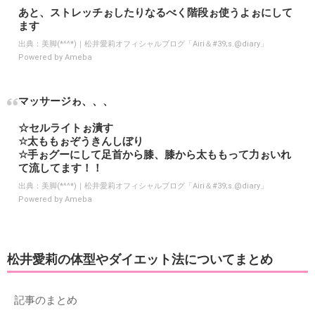
あと、ストレッチぉしたりなるべく階段ぉ使うよぉにして
ます
出典：
美脚(*^^*)｜松井愛莉オフィシャルブログ「Airi＆#39;s.@diary」
Powered by Ameba
マッサージゎ、、、
☆セルライトぉ潰す
☆太ももぉぞうきんしぼり
☆手ぉグーにして足首から膝、膝から太ももって力ぉいれ
て流してます！！
出典：
美脚(*^^*)｜松井愛莉オフィシャルブログ「Airi＆#39;s.@diary」
Powered by Ameba
松井愛莉の体型やダイエット法についてまとめ
記事のまとめ