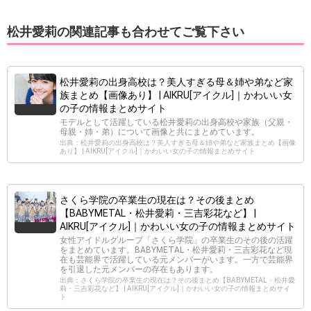
松井愛莉の関連記事も合わせてご覧下さい
松井愛莉の出身高校は？美人すぎる母＆姉や弟など家
族まとめ【画像あり】 | AIKRU[アイクル]｜かわいい女
の子の情報まとめサイト
モデルとして活躍している松井愛莉の出身高校や家族（父親・
母親・姉・弟）について画像と共にまとめています。
出典：松井愛莉の出身高校は？美人すぎる母＆姉や弟など家族まとめ【画像
あり】 | AIKRU[アイクル]｜かわいい女の子の情報まとめサイト
さくら学院の卒業生の現在は？その後まとめ
【BABYMETAL・松井愛莉・三吉彩花など】 |
AIKRU[アイクル]｜かわいい女の子の情報まとめサイト
女性アイドルグループ「さくら学院」の卒業生のその後の活躍
をまとめています。BABYMETAL・松井愛莉・三吉彩花など現
在も芸能界で活躍している元メンバーがいます。一方で芸能界
を引退した元メンバーの存在もあります。
出典：さくら学院の卒業生の現在は？その後まとめ【BABYMETAL・松井愛
莉・三吉彩花など】 | AIKRU[アイクル]｜かわいい女の子の情報まとめサイ
ト