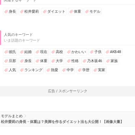
身長
松井愛莉
ダイエット
体重
モデル
人気のキーワード
いま話題のキーワード
彼氏
結婚
現在
高校
かわいい
子供
AKB48
旦那
身長
体重
大学
性格
乃木坂46
家族
人気
ランキング
熱愛
中学
学歴
実家
広告 / スポンサーリンク
モデルまとめ
松井愛莉の身長・体重は？美脚を作るダイエット法も大公開！【画像大量】