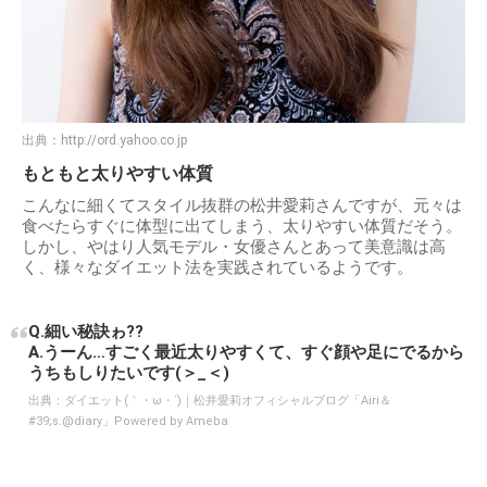
出典：
http://ord.yahoo.co.jp
もともと太りやすい体質
こんなに細くてスタイル抜群の松井愛莉さんですが、元々は
食べたらすぐに体型に出てしまう、太りやすい体質だそう。
しかし、やはり人気モデル・女優さんとあって美意識は高
く、様々なダイエット法を実践されているようです。
Q.細い秘訣ゎ??
A.うーん…すごく最近太りやすくて、すぐ顔や足にでるから
うちもしりたいです(＞_＜)
出典：
ダイエット(｀・ω・´)｜松井愛莉オフィシャルブログ「Airi＆
#39;s.@diary」Powered by Ameba