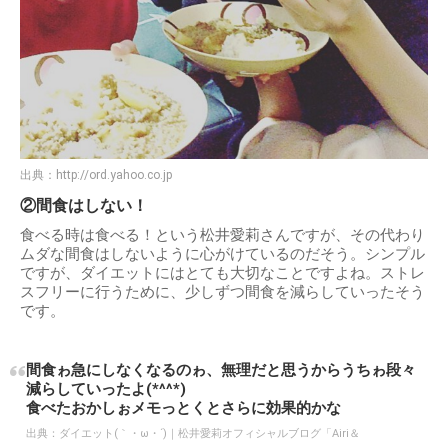
出典：
http://ord.yahoo.co.jp
②間食はしない！
食べる時は食べる！という松井愛莉さんですが、その代わり
ムダな間食はしないように心がけているのだそう。シンプル
ですが、ダイエットにはとても大切なことですよね。ストレ
スフリーに行うために、少しずつ間食を減らしていったそう
です。
間食ゎ急にしなくなるのゎ、無理だと思うからうちゎ段々
減らしていったよ(*^^*)
食べたおかしぉメモっとくとさらに効果的かな
出典：
ダイエット(｀・ω・´)｜松井愛莉オフィシャルブログ「Airi＆