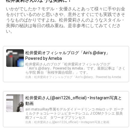
松井愛莉さんのような美脚に！
いかがでしたか？モデル・女優さんとあって様々に手やお金
をかけているのかと思いきや、意外とすぐにでも実践できそ
うなものばかりですよね。松井愛莉さんのようなスタイル・
美脚の秘訣は毎日の積み重ね。是非参考にしてみてくださ
い。
松井愛莉オフィシャルブログ「Airi's.@diary」
Powered by Ameba
松井愛莉さんのブログ「松井愛莉オフィシャルブログ
「Airi's.@diary」Powered by Ameba」です。最新記事は「さく
ら学院 舞台「秋桜学園合唱部」」です。
出典：松井愛莉オフィシャルブログ「Airi's.@diary」Powered by Ameba
松井愛莉さん(@airi1226_official) • Instagram写真と
動画
airi matsuiRay専属モデルダイドードリンコ miuロッテ ガーナ
ミルクチョコレートジュピターテレコム J:COMクラシエ 肌美
精フィールズ タワーオブプリンセス
出典：松井愛莉さん(@airi1226_official) • Instagram写真と動画