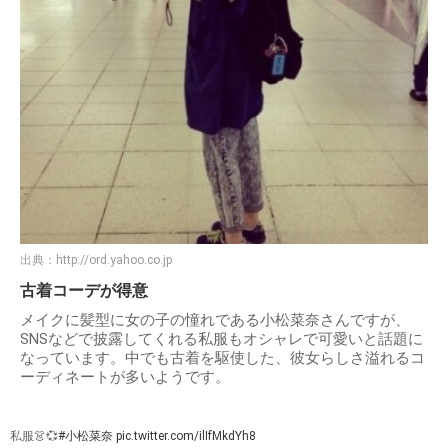
出典：
http://ord.yahoo.co.jp
古着コーデが得意
メイクに髪型に女の子の憧れである小松菜奈さんですが、
SNSなどで披露してくれる私服もオシャレで可愛いと話題に
なっています。中でも古着を駆使した、彼女らしさ溢れるコ
ーディネートが多いようです。
私服👗💞
#小松菜奈
pic.twitter.com/ilIfMkdYh8