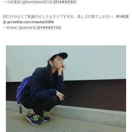
— 小松菜奈 (@konichaan0216)
2016年8月8日
顔だけやなくて私服のセンスもタイプすぎる、美しさの塊でしかない。
#小松菜
奈
pic.twitter.com/mewAaUH8Nr
— AYane' (@ahmjr4)
2016年8月15日