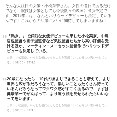
そんな大注目の女優・小松菜奈さん。女性の憧れであるだけ
でなく、演技は女優としても今後数々の映画に出演予定で
す。2017年には、なんとハリウッドデビューも決定している
んです！これからの活躍に大いに期待してしまいますね！
『渇き。』で鮮烈な女優デビューを果した小松菜奈。中島
哲也監督や園子温監督など気鋭監督たちから高い評価を受
けるほか、マーティン・スコセッシ監督作でハリウッドデ
ビューも決定している。
出典：
小松菜奈、やっと女優になったことを実感「いつも悔しい思いをしてい
る」 | ORICON STYLE
20歳になったら、10代の頃よりできることも増えて、より
世界も広がるだろうなって。楽しいこともたくさん待って
いるんだろうなってワクワク感がすごくあるので、まずは
健康第一でがんばって、より違う顔を見せられたらいいな
って思います。
出典：
小松菜奈、やっと女優になったことを実感「いつも悔しい思いをしてい
る」 | ORICON STYLE