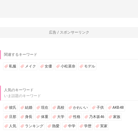
広告 / スポンサーリンク
関連するキーワード
私服
メイク
女優
小松菜奈
モデル
人気のキーワード
いま話題のキーワード
彼氏
結婚
現在
高校
かわいい
子供
AKB48
旦那
身長
体重
大学
性格
乃木坂46
家族
人気
ランキング
熱愛
中学
学歴
実家