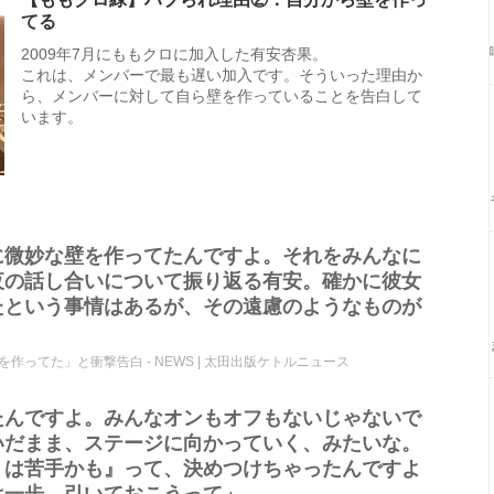
てる
2009年7月にももクロに加入した有安杏果。
これは、メンバーで最も遅い加入です。そういった理由か
ら、メンバーに対して自ら壁を作っていることを告白して
います。
に微妙な壁を作ってたんですよ。それをみんなに
夜の話し合いについて振り返る有安。確かに彼女
たという事情はあるが、その遠慮のようなものが
ってた」と衝撃告白 - NEWS | 太田出版ケトルニュース
たんですよ。みんなオンもオフもないじゃないで
いだまま、ステージに向かっていく、みたいな。
リは苦手かも』って、決めつけちゃったんですよ
は一歩、引いておこうって」