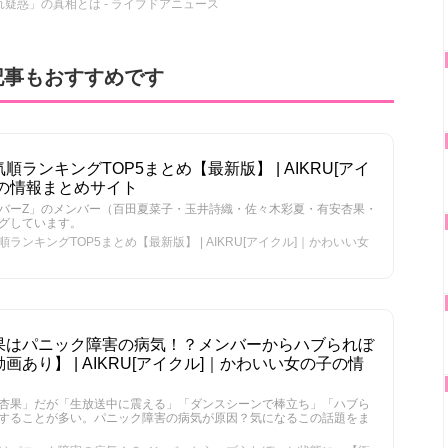
疑惑」の真相とは - ライブドアニュース
記事もおすすめです
ランキングTOP5まとめ【最新版】 | AIKRU[アイ
の情報まとめサイト
バーZ」のメンバー（百田夏菜子・玉井詩織・佐々木彩夏・有安杏果・
グしています。
ンキングTOP5まとめ【最新版】 | AIKRU[アイクル]｜かわいい女
果はパニック障害の病気！？メンバーからハブられぼ
あり】 | AIKRU[アイクル]｜かわいい女の子の情
杏果」だが「生放送中に震える」「ダンスシーンで棒立ち」「ハブら
することが多い。パニック障害の病気が原因？気になるこの話題をま