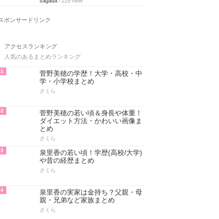
sagada
/ 225 view
スポンサードリンク
アクセスランキング
人気のあるまとめランキング
1
菅野美穂の学歴！大学・高校・中
学・小学校まとめ
さくら
2
菅野美穂の若い頃＆身長や体重！
ダイエット方法・かわいい画像ま
とめ
さくら
3
泉里香の若い頃！学歴(高校/大学)
や昔の経歴まとめ
さくら
4
泉里香の実家は金持ち？父親・母
親・兄弟など家族まとめ
さくら