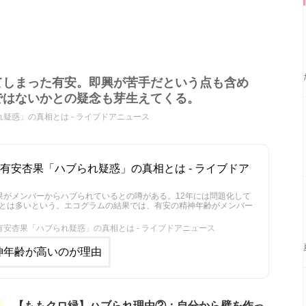
てしまった有安。即興が苦手だという点も含め
ではないかとの疑念も芽生えてくる。
疑惑」の真相とは - ライブドアニュース
有安杏果「ハブられ疑惑」の真相とは - ライブドア
果がメンバーからハブられているとの噂がある。12年には問題化して
とは多いという。エコグラムの結果では、有安の精神年齢がメンバー
安杏果「ハブられ疑惑」の真相とは - ライブドアニュース
神年齢が高いのが理由
【ももクロ緑】ハブられ理由②：自分から壁を作っ