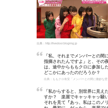
出典：
http://livedoor.blogimg.jp
「私、それまでメンバーとの間
指摘されたんですよ」と、その
は、途中からももクロに参加し
どこかにあったのだろうか？
出典：
ももクロ有安「メンバーとの間に微妙な壁を作
「私からすると、別世界に見え
すか？ 楽屋でキャッキャッ騒
それを見て『あっ、私はこのノ
ね、最初に。だったら、楽屋で