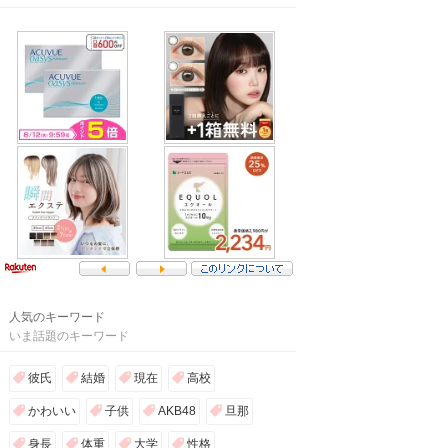
人気のキーワード
いま話題のキーワード
彼氏
結婚
現在
高校
かわいい
子供
AKB48
旦那
身長
体重
大学
性格