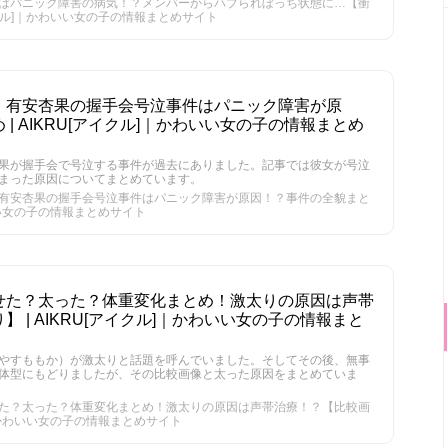
はパニック障害の病気！？メンバーからハブられぼっち状態に…【衝
アイクル]｜かわいい女の子の情報まとめサイト
・有安杏果の握手会号泣事件はパニック障害が原
| AIKRU[アイクル]｜かわいい女の子の情報まとめ
果が握手会で号泣する事件が過去にありました。記事では彼女が号泣
まった原因についてまとめています。
有安杏果の握手会号泣事件はパニック障害が原因！？事件の全貌まと
わいい女の子の情報まとめサイト
せた？太った？体重変化まとめ！激太りの原因は声帯
 | AIKRU[アイクル]｜かわいい女の子の情報まと
やすももか）が激太りと話題を呼んでいました。そしてその後、無事
体型にもどりましたが、その比較画像と太った原因をまとめていま
た？太った？体重変化まとめ！激太りの原因は声帯治療！？【比較画
ル]｜かわいい女の子の情報まとめサイト