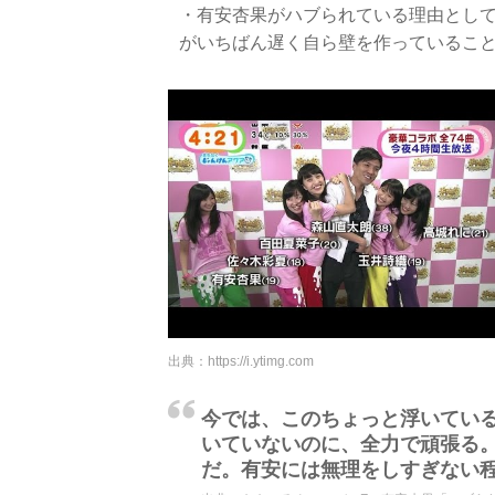
・有安杏果がハブられている理由とし
がいちばん遅く自ら壁を作っているこ
出典：
https://i.ytimg.com
今では、このちょっと浮いてい
いていないのに、全力で頑張る
だ。有安には無理をしすぎない