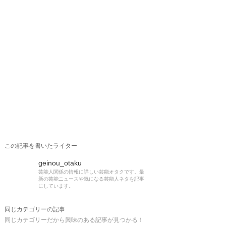
この記事を書いたライター
geinou_otaku
芸能人関係の情報に詳しい芸能オタクです。最
新の芸能ニュースや気になる芸能人ネタを記事
にしています。
同じカテゴリーの記事
同じカテゴリーだから興味のある記事が見つかる！