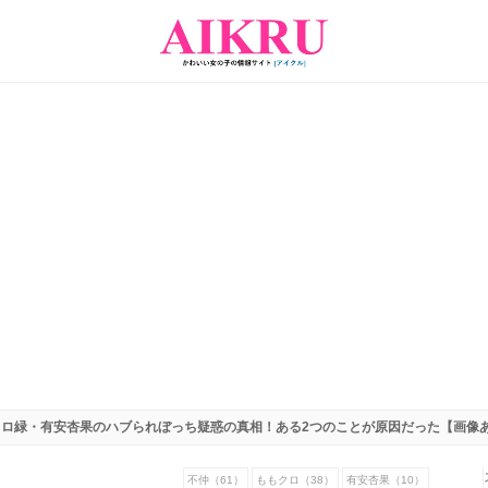
クロ緑・有安杏果のハブられぼっち疑惑の真相！ある2つのことが原因だった【画像
不仲（61）
ももクロ（38）
有安杏果（10）