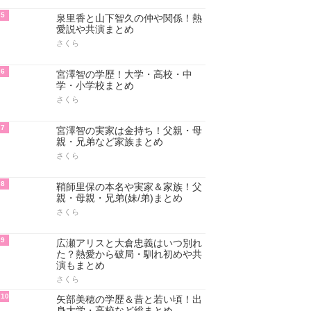
5
泉里香と山下智久の仲や関係！熱
愛説や共演まとめ
さくら
6
宮澤智の学歴！大学・高校・中
学・小学校まとめ
さくら
7
宮澤智の実家は金持ち！父親・母
親・兄弟など家族まとめ
さくら
8
鞘師里保の本名や実家＆家族！父
親・母親・兄弟(妹/弟)まとめ
さくら
9
広瀬アリスと大倉忠義はいつ別れ
た？熱愛から破局・馴れ初めや共
演もまとめ
さくら
10
矢部美穂の学歴＆昔と若い頃！出
身大学・高校など総まとめ