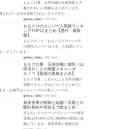
ももクロ黄・玉井詩織の出身高校と大
量のかわいい画像をまとめています。
噂されている日出高校ではないそうですが、…
geinou_otaku
/ 204 view
ももクロのメンバー人気順ランキ
ングTOP12まとめ【歴代・最新
版】
ももクロこと「ももいろクローバーZ」
の歴代メンバー12人を、人気順にラン
キングしています！
geinou_otaku
/ 368 view
ももクロ黄・玉井詩織に彼氏（山
田涼介）との熱愛スキャンダ
ル！？【疑惑の真相まとめ】
ももクロ黄、しおりんこと玉井詩織の
熱愛スキャンダルについてまとめてい
ます。お相手はジャニーズの人気メンバーか…
geinou_otaku
/ 258 view
有安杏果が医師と結婚！旦那との
馴れ初めや現在まで総まとめ
元ももいろクローバーZメンバーの有安
杏果は2019年11月に精神科の医師と結
婚しています。有安杏果と医師の交…