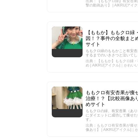
出典：【ももクロ緑】有安杏果
撃の動画あり】 | AIKRU[
【ももか】ももクロ緑
因！？事件の全貌まとめ 
サイト
ももクロ緑のももかこと有安杏
するまでのいきさつと泣いてし
出典：【ももか】ももクロ緑・
め | AIKRU[アイクル]｜か
ももクロ有安杏果が痩
治療！？【比較画像あり】
めサイト
ももクロの緑、有安杏果（あり
にダイエットに成功して痩せた
す。
出典：ももクロ有安杏果が痩せ
像あり】 | AIKRU[アイク