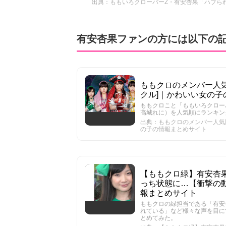
出典：
ももいろクローバーZ・有安杏果「ハブられ
有安杏果ファンの方には以下の
ももクロのメンバー人気順
クル]｜かわいい女の子
ももクロこと「ももいろクロー
高城れに）を人気順にランキン
出典：ももクロのメンバー人気順ラ
の子の情報まとめサイト
【ももクロ緑】有安杏
っち状態に…【衝撃の動画
報まとめサイト
ももクロの緑担当である「有安
れている」など様々な声を目に
とめてみた。