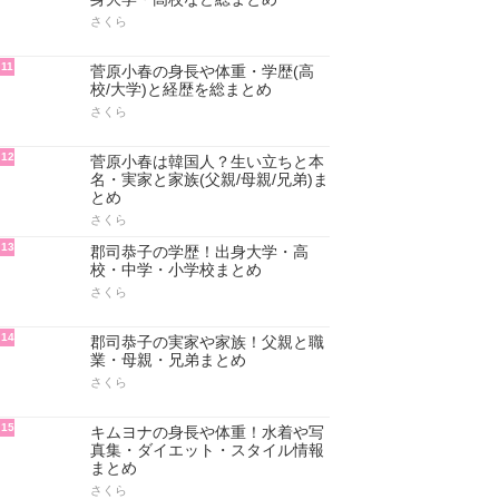
さくら
11
菅原小春の身長や体重・学歴(高
校/大学)と経歴を総まとめ
さくら
12
菅原小春は韓国人？生い立ちと本
名・実家と家族(父親/母親/兄弟)ま
とめ
さくら
13
郡司恭子の学歴！出身大学・高
校・中学・小学校まとめ
さくら
14
郡司恭子の実家や家族！父親と職
業・母親・兄弟まとめ
さくら
15
キムヨナの身長や体重！水着や写
真集・ダイエット・スタイル情報
まとめ
さくら