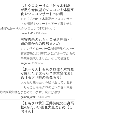
ももクロあーりん「佐々木彩夏」
が激やせ体型でソロコン！体型変
化やソロコンサートの内容…
ももくろの佐々木彩夏がソロコンサー
トを開催！ショートヘアーで激やせし
たNEWあーりんがソロコンで1万2千人に…
maturiki48
/ 231 view
有安杏果のももクロ脱退理由・引
退の噂からの復帰まとめ
ももいろクローバーZの緑担当メンバー
有安杏果は2018年1月にグループからの
卒業を発表しました。そして引退と…
sagada
/ 223 view
【あーりん】ももクロ佐々木彩夏
が痩せた？太った？体重変化まと
め【激太り時の画像あり】
太ったり痩せたりを繰り返しているあ
ーりんことももクロのピンク佐々木彩
夏の体重変動をまとめています。現在は激や…
geinou_otaku
/ 430 view
【ももクロ黄】玉井詩織の出身高
校&かわいい画像大量まとめ【し
おりん】