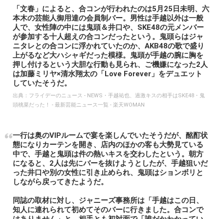
「文春」によると、合コンが行われたのは5月25日未明、六
本木の芸能人御用達の会員制バー。男性は手越以外は一般
人で、女性陣の中には鬼頭＆井口や、SKE48の元メンバー
が参加する十人超えの合コンだったという。鬼頭らはジャ
ニタレとの合コンに浮かれていたのか、AKB48の歌で盛り
上がるなど大ハシャギだった模様。鬼頭が手越の腕に胸を
押し付けるという大胆な行動も見られ、ご機嫌になった2人
は加藤ミリヤ×清水翔太の「Love Forever」をデュエット
していたそうだ。
出典：
フライデーのニュース - NEWS・手越祐也、過激キスの相手はSKE48・鬼
頭桃菜だった！ - 最新芸能ニュース一覧 - 楽天WOMAN
一行は奥のVIPルームで宴を楽しんでいたそうだが、酩酊状
態になりカーテンを開き、店内のほかの客も大勢見ている
中で、手越と鬼頭は件の熱いキスを交わしたという。朝方
になると、2人は先にバーを抜けようとしたが、手越狙いだ
った井口や別の女性に引き止められ、鬼頭はションボリと
しながら戻ってきたようだ。
同誌の取材に対し、ジャニーズ事務所は「手越はこの日、
知人に連れられて初めてそのバーに行きました。合コンで