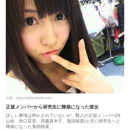
出典：
http://daily-ske48.com
正規メンバーから研究生に降格になった彼女
詳しい事情は明かされていないが、数人の正規メンバー(内
山命、井口栞里、斉藤真木子、鬼頭桃菜)と共に研究生へと
降格になった鬼頭桃菜。