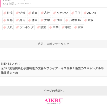
いま話題のキーワード
彼氏
結婚
現在
高校
かわいい
子供
AKB48
旦那
身長
体重
大学
性格
乃木坂46
家族
人気
ランキング
熱愛
中学
学歴
実家
広告 / スポンサーリンク
SKE48まとめ
元SKE鬼頭桃菜と手越祐也の文春＆フライデーキス画像！過去のスキャンダルや
元彼氏まとめ
ページの先頭へ