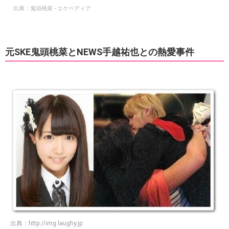
出典：
鬼頭桃菜 - エケペディア
元SKE鬼頭桃菜とNEWS手越祐也との熱愛事件
出典：
http://img.laughy.jp