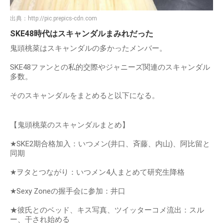
出典：
http://pic.prepics-cdn.com
SKE48時代はスキャンダルまみれだった
鬼頭桃菜はスキャンダルの多かったメンバー。
SKE48ファンとの私的交際やジャニーズ関連のスキャンダル
多数。
そのスキャンダルをまとめると以下になる。
【鬼頭桃菜のスキャンダルまとめ】
★SKE2期合格加入：いつメン(井口、斉藤、内山)、阿比留と
同期
★ヲタとつながり：いつメン4人まとめて研究生降格
★Sexy Zoneの握手会に参加：井口
★彼氏とのベッド、キス写真、ツイッターコメ流出：スル
ー、干され始める