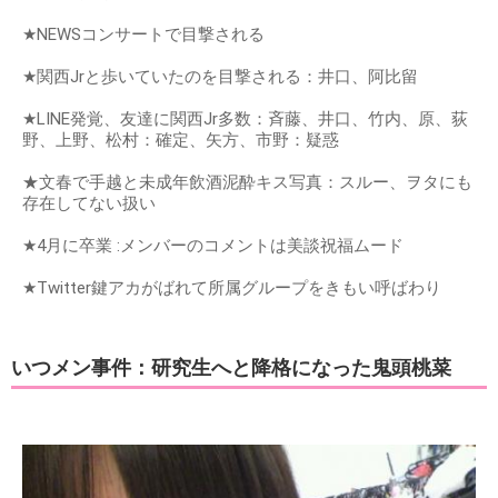
★NEWSコンサートで目撃される
★関西Jrと歩いていたのを目撃される：井口、阿比留
★LINE発覚、友達に関西Jr多数：斉藤、井口、竹内、原、荻
野、上野、松村：確定、矢方、市野：疑惑
★文春で手越と未成年飲酒泥酔キス写真：スルー、ヲタにも
存在してない扱い
★4月に卒業 :メンバーのコメントは美談祝福ムード
★Twitter鍵アカがばれて所属グループをきもい呼ばわり
いつメン事件：研究生へと降格になった鬼頭桃菜