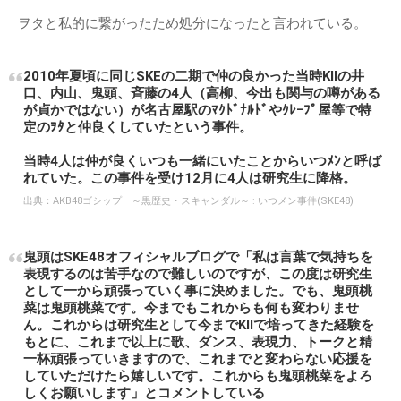
ヲタと私的に繋がったため処分になったと言われている。
2010年夏頃に同じSKEの二期で仲の良かった当時KⅡの井
口、内山、鬼頭、斉藤の4人（高柳、今出も関与の噂がある
が貞かではない）が名古屋駅のﾏｸﾄﾞﾅﾙﾄﾞやｸﾚｰﾌﾟ屋等で特
定のｦﾀと仲良くしていたという事件。
当時4人は仲が良くいつも一緒にいたことからいつﾒﾝと呼ば
れていた。この事件を受け12月に4人は研究生に降格。
出典：
AKB48ゴシップ ～黒歴史・スキャンダル～ : いつメン事件(SKE48)
鬼頭はSKE48オフィシャルブログで「私は言葉で気持ちを
表現するのは苦手なので難しいのですが、この度は研究生
として一から頑張っていく事に決めました。でも、鬼頭桃
菜は鬼頭桃菜です。今までもこれからも何も変わりませ
ん。これからは研究生として今までKIIで培ってきた経験を
もとに、これまで以上に歌、ダンス、表現力、トークと精
一杯頑張っていきますので、これまでと変わらない応援を
していただけたら嬉しいです。これからも鬼頭桃菜をよろ
しくお願いします」とコメントしている