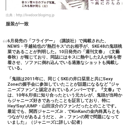
出典：
http://livedoor.blogimg.jp
服装が一致
6月発売の「フライデー」（講談社）で掲載された、
NEWS・手越祐也の“熱烈キス”のお相手が、SKE48の鬼頭桃
菜であることが判明した。10日発売の「週刊文春」（文藝
春秋）が報じており、同誌にはキスに熱中した2人が体を密
着させ、ソファに倒れ込んでいる過激なショットも掲載し
ている。
「鬼頭は2011年に、同じくSKEの井口栞里と共にSexy
Zoneの握手会に参加していたことが話題になるなど “ジャ
ニーズファン”と認定されているメンバーです。『文春』で
は、10年6月頃に知り合ったという元カレが、鬼頭が当時か
らジャニーズ好きであったことを証言しており、特に
Hey!Say!JUMP・山田涼介のファンだったとのことです。
最近でも、関西ジャニーズJr．でKinKanの金内柊真らとも
つながりがあるようだと、Jr．ファンの間で問題になって
いました」（ジャニーズに詳しい記者）