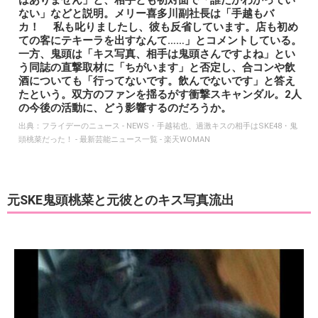
はありません」と、相手とも初対面で「誰だかわかってい
ない」などと説明。メリー喜多川副社長は「手越もバ
カ！ 私も叱りましたし、彼も反省しています。店も初め
ての客にテキーラを出すなんて……」とコメントしている。
一方、鬼頭は「キス写真、相手は鬼頭さんですよね」とい
う同誌の直撃取材に「ちがいます」と否定し、合コンや飲
酒についても「行ってないです。飲んでないです」と答え
たという。双方のファンを揺るがす衝撃スキャンダル。2人
の今後の活動に、どう影響するのだろうか。
出典：
フライデーのニュース - NEWS・手越祐也、過激キスの相手はSKE48・鬼
頭桃菜だった！ - 最新芸能ニュース一覧 - 楽天WOMAN
元SKE鬼頭桃菜と元彼とのキス写真流出