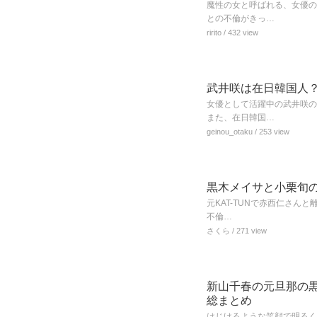
魔性の女と呼ばれる、女優の
との不倫がきっ…
ririto
/ 432 view
武井咲は在日韓国人
女優として活躍中の武井咲の
また、在日韓国…
geinou_otaku
/ 253 view
黒木メイサと小栗旬
元KAT-TUNで赤西仁さ
不倫…
さくら
/ 271 view
新山千春の元旦那の黒
総まとめ
はじけるような笑顔で明るく