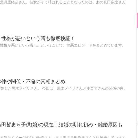
葉月里緒奈さん。彼女がそう呼ばれることとなったのは、あの真田広之さん
？性格が悪いという噂も徹底検証！
性格が悪いという噂……ということで、性悪エピソードをまとめています。
の仲や関係・不倫の真相まとめ
んと離婚した黒木メイサさん。 今回は、黒木メイサさんと小栗旬さんの関係や仲、
田哲史＆子供(娘)の現在！結婚の馴れ初め・離婚原因も
元気なイメージの新山千春さん。元旦那の黒田哲史さんとは離婚しています