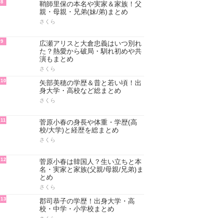
8
鞘師里保の本名や実家＆家族！父
親・母親・兄弟(妹/弟)まとめ
さくら
9
広瀬アリスと大倉忠義はいつ別れ
た？熱愛から破局・馴れ初めや共
演もまとめ
さくら
10
矢部美穂の学歴＆昔と若い頃！出
身大学・高校など総まとめ
さくら
11
菅原小春の身長や体重・学歴(高
校/大学)と経歴を総まとめ
さくら
12
菅原小春は韓国人？生い立ちと本
名・実家と家族(父親/母親/兄弟)ま
とめ
さくら
13
郡司恭子の学歴！出身大学・高
校・中学・小学校まとめ