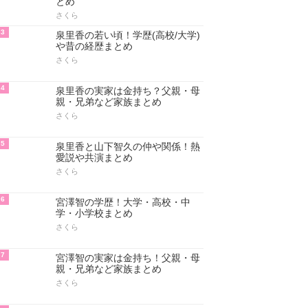
とめ
さくら
3
泉里香の若い頃！学歴(高校/大学)
や昔の経歴まとめ
さくら
4
泉里香の実家は金持ち？父親・母
親・兄弟など家族まとめ
さくら
5
泉里香と山下智久の仲や関係！熱
愛説や共演まとめ
さくら
6
宮澤智の学歴！大学・高校・中
学・小学校まとめ
さくら
7
宮澤智の実家は金持ち！父親・母
親・兄弟など家族まとめ
さくら