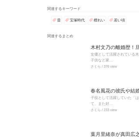
関連するキーワード
昔
宝塚時代
檀れい
若い頃
関連するまとめ
木村文乃の離婚歴！
女優として活躍されている木
子供など家…
さくら
/ 376 view
春名風花の彼氏や結
子役として活躍していた「は
て、また好…
さくら
/ 233 view
葉月里緒奈が真田広