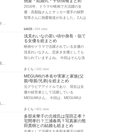
熱愛・結婚式・子供情報まとめ
2016年、ドラマや映画で大活躍の女
優・高梨臨さんとサッカー選手の槙野
智章さんに熱愛報道が出ました。2人は
そ…
kii428
/ 204 view
浅見れいなの若い頃や身長・似て
る女優を総まとめ
映画やドラマで活躍されている女優の
浅見れいなさん。恋多き女優としても
知られていますよね。 今回はそんな浅
見…
さくら
/ 202 view
MEGUMIの本名や実家と家族(父
親/母親/兄弟)を総まとめ
元グラビアアイドルであり、現在は女
優や経営者として活躍している
MEGUMIさん。 今回は、MEGUMIさ
ん…
さくら
/ 801 view
多部未華子の元彼氏は窪田正孝？
宅間孝行？三浦春馬？写真家の熊
田貴樹との結婚も総まとめ
女優として活躍する多部未華子の彼氏