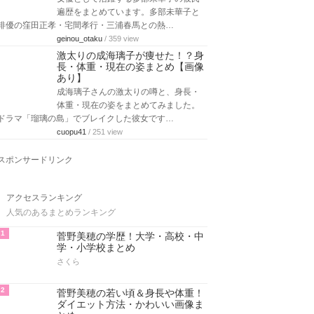
遍歴をまとめています。多部未華子と
俳優の窪田正孝・宅間孝行・三浦春馬との熱…
geinou_otaku
/ 359 view
激太りの成海璃子が痩せた！？身
長・体重・現在の姿まとめ【画像
あり】
成海璃子さんの激太りの噂と、身長・
体重・現在の姿をまとめてみました。
ドラマ「瑠璃の島」でブレイクした彼女です…
cuopu41
/ 251 view
スポンサードリンク
アクセスランキング
人気のあるまとめランキング
1
菅野美穂の学歴！大学・高校・中
学・小学校まとめ
さくら
2
菅野美穂の若い頃＆身長や体重！
ダイエット方法・かわいい画像ま