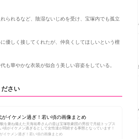
入れられるなど、陰湿ないじめを受け、宝塚内でも孤立
いに優しく接してくれたが、仲良くしてほしいという檀
時代も華やかな衣装が似合う美しい容姿をしている。
ください
代がイケメン過ぎ！若い頃の画像まとめ
美貌を兼ね備えた天海祐希さんの昔は宝塚歌劇団の男役で月組トップス
い頃がイケメン過ぎるとして女性達が悶絶する事態となっています！
がイケメン過ぎ！若い頃の画像まとめ