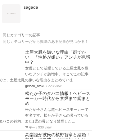
sagada
同じカテゴリーの記事
同じカテゴリーだから興味のある記事が見つかる！
土屋太鳳を嫌いな理由「顔でか
い」「性格が嫌い」アンチが急増
中？
女優として活躍している土屋太鳳を嫌
いなアンチが急増中。そこでこの記事
では、土屋太鳳の嫌いな理由をまとめていま…
geinou_otaku
/ 223 view
松たか子のタバコ情報！ヘビース
モーカー時代から禁煙まで総まと
め
松たか子さんは超へビースモーカーで
有名です。松たか子さんの吸っている
タバコの銘柄、また1児の母となり禁煙した…
マギー
/ 930 view
高梨臨が彼氏の槙野智章と結婚！