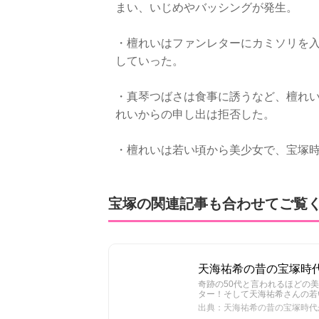
まい、いじめやバッシングが発生。
・檀れいはファンレターにカミソリを
していった。
・真琴つばさは食事に誘うなど、檀れ
れいからの申し出は拒否した。
・檀れいは若い頃から美少女で、宝塚
宝塚の関連記事も合わせてご覧
天海祐希の昔の宝塚時
奇跡の50代と言われるほどの
ター！そして天海祐希さんの若
出典：天海祐希の昔の宝塚時代