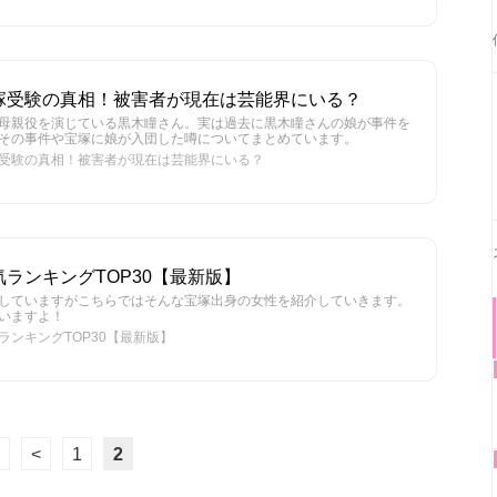
塚受験の真相！被害者が現在は芸能界にいる？
母親役を演じている黒木瞳さん。実は過去に黒木瞳さんの娘が事件を
その事件や宝塚に娘が入団した噂についてまとめています。
受験の真相！被害者が現在は芸能界にいる？
ランキングTOP30【最新版】
していますがこちらではそんな宝塚出身の女性を紹介していきます。
いますよ！
ンキングTOP30【最新版】
<
1
2