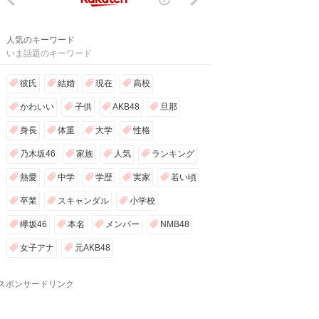
人気のキーワード
いま話題のキーワード
彼氏
結婚
現在
高校
かわいい
子供
AKB48
旦那
身長
体重
大学
性格
乃木坂46
家族
人気
ランキング
熱愛
中学
学歴
実家
若い頃
卒業
スキャンダル
小学校
欅坂46
本名
メンバー
NMB48
女子アナ
元AKB48
スポンサードリンク