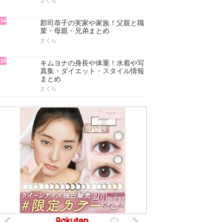
さくら
14
郡司恭子の実家や家族！父親と職
業・母親・兄弟まとめ
さくら
15
キムヨナの身長や体重！水着や写
真集・ダイエット・スタイル情報
まとめ
さくら