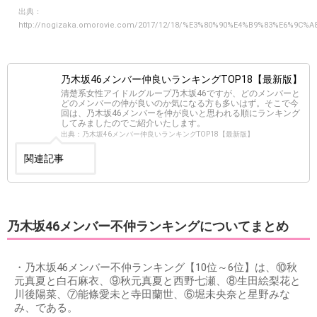
出典：
http://nogizaka.omorovie.com/2017/12/18/%E3%80%90%E4%B9%83%E6
乃木坂46メンバー仲良いランキングTOP18【最新版】
清楚系女性アイドルグループ乃木坂46ですが、どのメンバーと
どのメンバーの仲が良いのか気になる方も多いはず。そこで今
回は、乃木坂46メンバーを仲が良いと思われる順にランキング
してみましたのでご紹介いたします。
出典：乃木坂46メンバー仲良いランキングTOP18【最新版】
関連記事
乃木坂46メンバー不仲ランキングについてまとめ
・乃木坂46メンバー不仲ランキング【10位～6位】は、⑩秋
元真夏と白石麻衣、⑨秋元真夏と西野七瀬、⑧生田絵梨花と
川後陽菜、⑦能條愛未と寺田蘭世、⑥堀未央奈と星野みな
み、である。