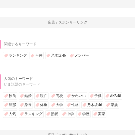
広告 / スポンサーリンク
関連するキーワード
ランキング
不仲
乃木坂46
メンバー
人気のキーワード
いま話題のキーワード
彼氏
結婚
現在
高校
かわいい
子供
AKB48
旦那
身長
体重
大学
性格
乃木坂46
家族
人気
ランキング
熱愛
中学
学歴
実家
広告 / スポンサーリンク