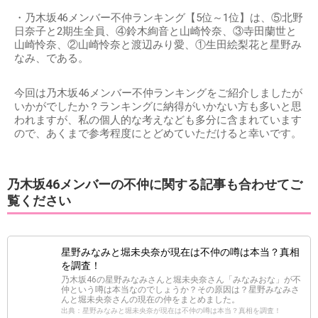
・乃木坂46メンバー不仲ランキング【5位～1位】は、⑤北野
日奈子と2期生全員、④鈴木絢音と山崎怜奈、③寺田蘭世と
山崎怜奈、②山崎怜奈と渡辺みり愛、①生田絵梨花と星野み
なみ、である。
今回は乃木坂46メンバー不仲ランキングをご紹介しましたが
いかがでしたか？ランキングに納得がいかない方も多いと思
われますが、私の個人的な考えなども多分に含まれています
ので、あくまで参考程度にとどめていただけると幸いです。
乃木坂46メンバーの不仲に関する記事も合わせてご
覧ください
星野みなみと堀未央奈が現在は不仲の噂は本当？真相
を調査！
乃木坂46の星野みなみさんと堀未央奈さん「みなみおな」が不
仲という噂は本当なのでしょうか？その原因は？星野みなみさ
んと堀未央奈さんの現在の仲をまとめました。
出典：星野みなみと堀未央奈が現在は不仲の噂は本当？真相を調査！