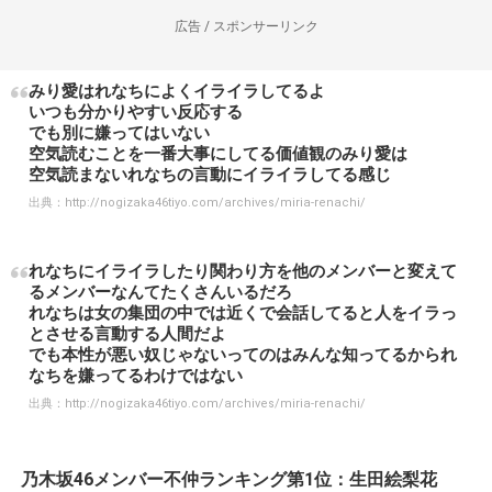
広告 / スポンサーリンク
みり愛はれなちによくイライラしてるよ
いつも分かりやすい反応する
でも別に嫌ってはいない
空気読むことを一番大事にしてる価値観のみり愛は
空気読まないれなちの言動にイライラしてる感じ
出典：
http://nogizaka46tiyo.com/archives/miria-renachi/
れなちにイライラしたり関わり方を他のメンバーと変えて
るメンバーなんてたくさんいるだろ
れなちは女の集団の中では近くで会話してると人をイラっ
とさせる言動する人間だよ
でも本性が悪い奴じゃないってのはみんな知ってるかられ
なちを嫌ってるわけではない
出典：
http://nogizaka46tiyo.com/archives/miria-renachi/
乃木坂46メンバー不仲ランキング第1位：生田絵梨花