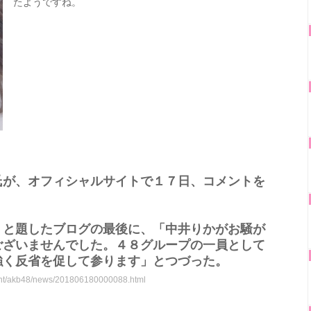
たようですね。
氏が、オフィシャルサイトで１７日、コメントを
と題したブログの最後に、「中井りかがお騒が
ございませんでした。４８グループの一員として
強く反省を促して参ります」とつづった。
ment/akb48/news/201806180000088.html