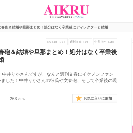
文春砲＆結婚や旦那まとめ！処分はなく卒業後にディレクターと結婚
NGT48（78）
週刊文春（36）
中井りか（18）
春砲＆結婚や旦那まとめ！処分はなく卒業後
婚
闘した中井りかさんですが、なんと週刊文春にイケメンファン
いました！中井りかさんの彼氏や文春砲、そして卒業後の現
263
お気に入りに追加
view