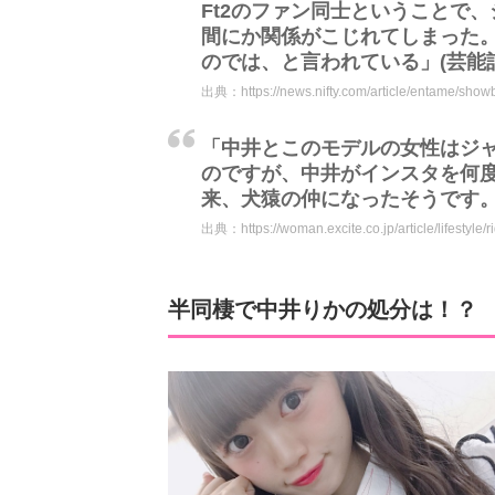
Ft2のファン同士ということで
間にか関係がこじれてしまった
のでは、と言われている」(芸能
出典：
https://news.nifty.com/article/entame/sho
「中井とこのモデルの女性はジャ
のですが、中井がインスタを何
来、犬猿の仲になったそうです
出典：
https://woman.excite.co.jp/article/lifestyle
半同棲で中井りかの処分は！？