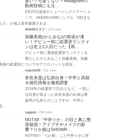
愛い？可愛くない？Instagramの
動画投稿にも注…
8月25日放送のミュージックステーショ
ンで、AKB48の49thシングル「#好きな
んだ」が地上波初披露されま…
AKB48オタク
/ 223 view
加藤美南(かとみな)の前宙が凄
い！デビュー前に総選挙ランクイ
ンは史上2人目だった【画…
デビュー前に選抜総選挙ランクインを
果たしたかとみなこと加藤美南。加藤
美南の総選挙についてやアクロバットな前宙…
maturiki48
/ 231 view
奈良未遥は弘前出身！中学と高校
＆彼氏情報を徹底調査
2018年の総選挙で21位となり、一気に
注目度が高まった奈良未遥の出身は青
森県の弘前とのことですが、中学と
高…
sagada
/ 294 view
NGT48「中井りか」の目と鼻に整
形疑惑！アイプチやメイクの影
響？りか姫はSHOWR…
NGT48の「りか姫」こと中井りかに突