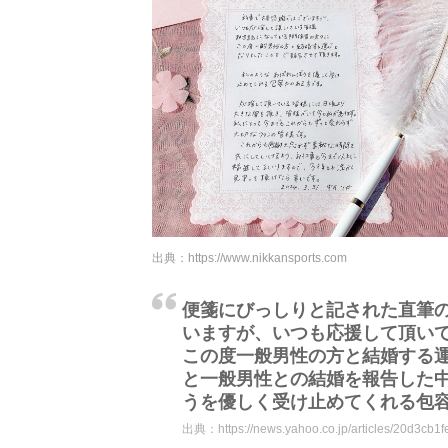
出典：
https://www.nikkansports.com
便箋にびっしりと記された直筆
いますが、いつも応援して頂いて
この度一般男性の方と結婚する
と一般男性との結婚を報告した
うを優しく受け止めてくれる包
出典：
https://news.yahoo.co.jp/articles/20d3c