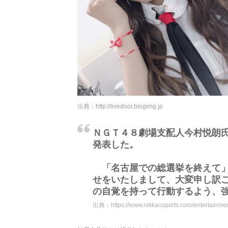
出典：
http://livedoor.blogimg.jp
ＮＧＴ４８劇場支配人今村悦朗
発表した。
「名古屋での総選挙を終えて」
せをいたしまして、大変申し訳
の自覚を持って行動するよう、
出典：
https://www.nikkansports.com/entertain