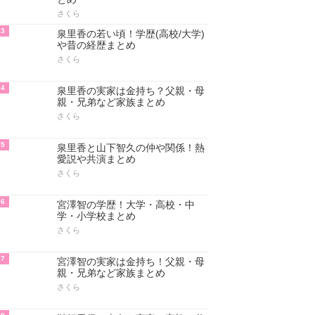
さくら
3
泉里香の若い頃！学歴(高校/大学)
や昔の経歴まとめ
さくら
4
泉里香の実家は金持ち？父親・母
親・兄弟など家族まとめ
さくら
5
泉里香と山下智久の仲や関係！熱
愛説や共演まとめ
さくら
6
宮澤智の学歴！大学・高校・中
学・小学校まとめ
さくら
7
宮澤智の実家は金持ち！父親・母
親・兄弟など家族まとめ
さくら