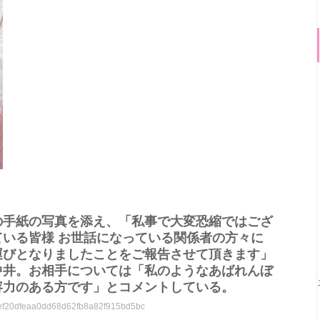
の手紙の写真を添え、「私事で大変恐縮ではござ
いる皆様 お世話になっている関係者の方々に
運びとなりましたことをご報告させて頂きます」
中井。お相手については「私のようなあばれんぼ
容力のある方です」とコメントしている。
b1fef20dfeaa0dd68d62fb8a82f915bd5bc