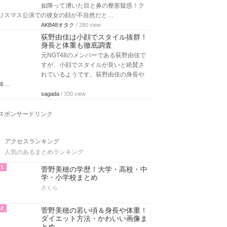
如降って湧いた目と鼻の整形疑惑！ク
リスマス公演での彼女の顔が不自然だと…
AKB48オタク
/ 280 view
荻野由佳は小顔でスタイル抜群！
身長と体重も徹底調査
元NGT48のメンバーである荻野由佳で
すが、小顔でスタイルが良いと絶賛さ
れているようです。荻野由佳の身長や
体…
sagada
/ 330 view
スポンサードリンク
アクセスランキング
人気のあるまとめランキング
1
菅野美穂の学歴！大学・高校・中
学・小学校まとめ
さくら
2
菅野美穂の若い頃＆身長や体重！
ダイエット方法・かわいい画像ま
とめ