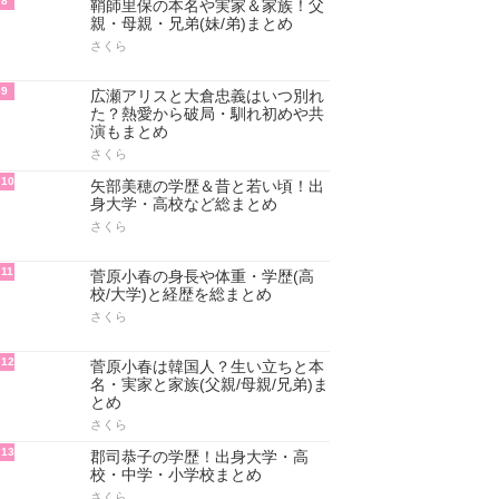
8
鞘師里保の本名や実家＆家族！父
親・母親・兄弟(妹/弟)まとめ
さくら
9
広瀬アリスと大倉忠義はいつ別れ
た？熱愛から破局・馴れ初めや共
演もまとめ
さくら
10
矢部美穂の学歴＆昔と若い頃！出
身大学・高校など総まとめ
さくら
11
菅原小春の身長や体重・学歴(高
校/大学)と経歴を総まとめ
さくら
12
菅原小春は韓国人？生い立ちと本
名・実家と家族(父親/母親/兄弟)ま
とめ
さくら
13
郡司恭子の学歴！出身大学・高
校・中学・小学校まとめ
さくら