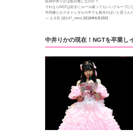
結局中井りかは処分無しなのか？
それならNGTは好きにルール破ってもいいグループに
半同棲とかスキャンダルの中でも相当やばいと思うん
— エヌ氏 (@147_mev)
2018年6月29日
中井りかの現在！NGTを卒業し