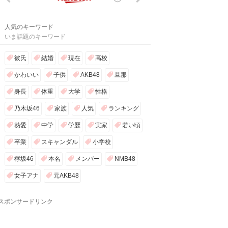
人気のキーワード
いま話題のキーワード
彼氏
結婚
現在
高校
かわいい
子供
AKB48
旦那
身長
体重
大学
性格
乃木坂46
家族
人気
ランキング
熱愛
中学
学歴
実家
若い頃
卒業
スキャンダル
小学校
欅坂46
本名
メンバー
NMB48
女子アナ
元AKB48
スポンサードリンク