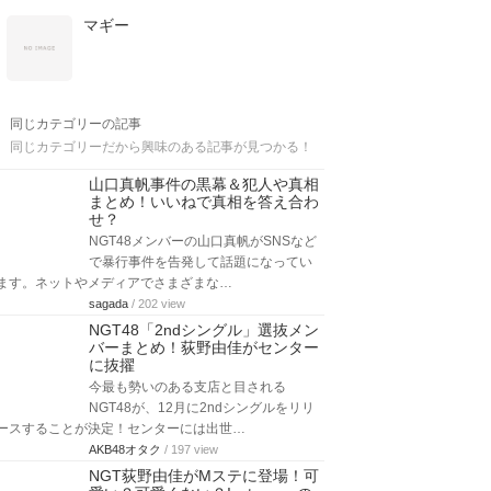
マギー
同じカテゴリーの記事
同じカテゴリーだから興味のある記事が見つかる！
山口真帆事件の黒幕＆犯人や真相
まとめ！いいねで真相を答え合わ
せ？
NGT48メンバーの山口真帆がSNSなど
で暴行事件を告発して話題になってい
ます。ネットやメディアでさまざまな…
sagada
/ 202 view
NGT48「2ndシングル」選抜メン
バーまとめ！荻野由佳がセンター
に抜擢
今最も勢いのある支店と目される
NGT48が、12月に2ndシングルをリリ
ースすることが決定！センターには出世…
AKB48オタク
/ 197 view
NGT荻野由佳がMステに登場！可