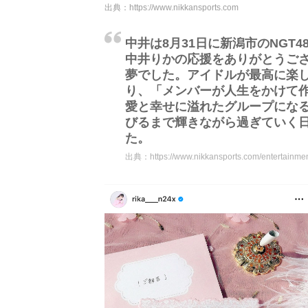
出典：
https://www.nikkansports.com
中井は8月31日に新潟市のNGT
中井りかの応援をありがとうご
夢でした。アイドルが最高に楽
り、「メンバーが人生をかけて作
愛と幸せに溢れたグループにな
びるまで輝きながら過ぎていく
た。
出典：
https://www.nikkansports.com/entertain