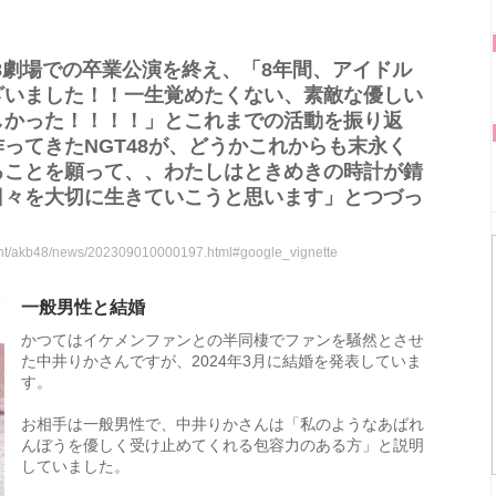
48劇場での卒業公演を終え、「8年間、アイドル
ざいました！！一生覚めたくない、素敵な優しい
しかった！！！！」とこれまでの活動を振り返
ってきたNGT48が、どうかこれからも末永く
ることを願って、、わたしはときめきの時計が錆
日々を大切に生きていこうと思います」とつづっ
ment/akb48/news/202309010000197.html#google_vignette
一般男性と結婚
かつてはイケメンファンとの半同棲でファンを騒然とさせ
た中井りかさんですが、2024年3月に結婚を発表していま
す。
お相手は一般男性で、中井りかさんは「私のようなあばれ
んぼうを優しく受け止めてくれる包容力のある方」と説明
していました。