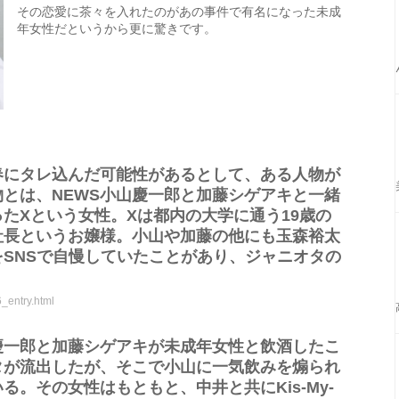
その恋愛に茶々を入れたのがあの事件で有名になった未成
年女性だというから更に驚きです。
春にタレ込んだ可能性があるとして、ある人物が
とは、NEWS小山慶一郎と加藤シゲアキと一緒
たXという女性。Xは都内の大学に通う19歳の
社長というお嬢様。小山や加藤の他にも玉森裕太
SNSで自慢していたことがあり、ジャニオタの
_entry.html
慶一郎と加藤シゲアキが未成年女性と飲酒したこ
タが流出したが、そこで小山に一気飲みを煽られ
る。その女性はもともと、中井と共にKis-My-