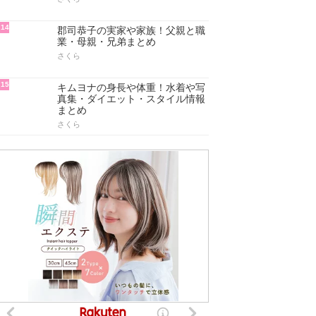
14
郡司恭子の実家や家族！父親と職
業・母親・兄弟まとめ
さくら
15
キムヨナの身長や体重！水着や写
真集・ダイエット・スタイル情報
まとめ
さくら