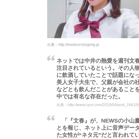
出典：
http://livedoor.blogimg.jp
ネットでは中井の熱愛を週刊文
注目されているという。その人物
に飲酒していたことで話題になっ
美人女子大生で、父親が会社の
などとも飲んだことがあることを
中では有名な存在だった。
出典：
http://www.cyzo.com/2018/06/post_166326
「『文春』が、NEWSの小山
とを報じ、ネット上に音声デー
た女性が“ネタ元”だと言われてい