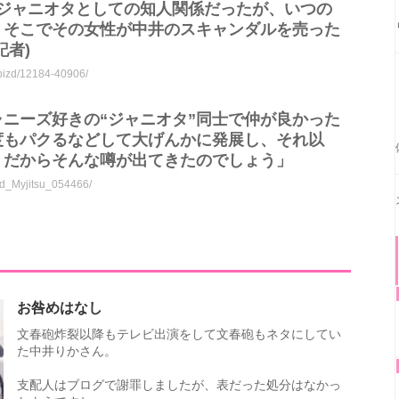
、ジャニオタとしての知人関係だったが、いつの
。そこでその女性が中井のスキャンダルを売った
記者)
wbizd/12184-40906/
ニーズ好きの“ジャニオタ”同士で仲が良かった
度もパクるなどして大げんかに発展し、それ以
。だからそんな噂が出てきたのでしょう」
/rid_Myjitsu_054466/
お咎めはなし
文春砲炸裂以降もテレビ出演をして文春砲もネタにしてい
た中井りかさん。
支配人はブログで謝罪しましたが、表だった処分はなかっ