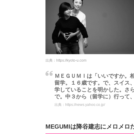
出典：
https://kyoto-u.com
ＭＥＧＵＭＩは「いいですか。
留学。１６歳です。で、スイス
学していることを明かした。さ
で。中３から（留学に）行って
出典：
https://news.yahoo.co.jp/
MEGUMIは降谷建志にメロメロ