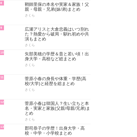
8
鞘師里保の本名や実家＆家族！父
親・母親・兄弟(妹/弟)まとめ
さくら
9
広瀬アリスと大倉忠義はいつ別れ
た？熱愛から破局・馴れ初めや共
演もまとめ
さくら
10
矢部美穂の学歴＆昔と若い頃！出
身大学・高校など総まとめ
さくら
11
菅原小春の身長や体重・学歴(高
校/大学)と経歴を総まとめ
さくら
12
菅原小春は韓国人？生い立ちと本
名・実家と家族(父親/母親/兄弟)ま
とめ
さくら
13
郡司恭子の学歴！出身大学・高
校・中学・小学校まとめ