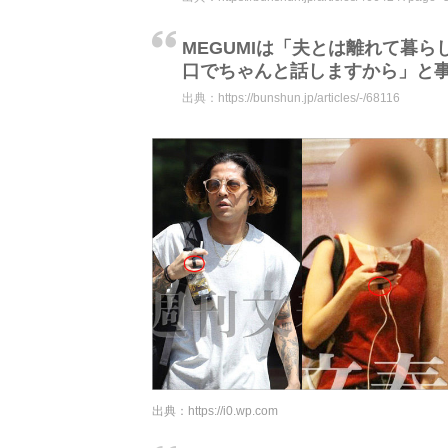
MEGUMIは「夫とは離れて暮
口でちゃんと話しますから」と
出典：
https://bunshun.jp/articles/-/68116
出典：
https://i0.wp.com