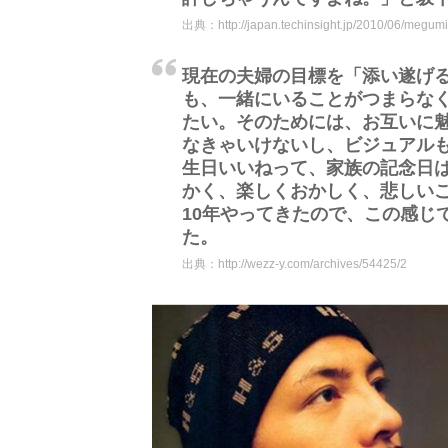
出典：
http://japan.techinsight.jp/2010/06/meg
現在の夫婦の目標を「添い遂げ
も、一緒にいることがつまらな
たい。そのためには、お互いに
なきゃいけないし、ビジュアル
生日いいねって、家族の記念日
かく、楽しくおかしく、悲しい
10年やってきたので、この感じ
た。
出典：
http://wezz-y.com/archives/54425/2