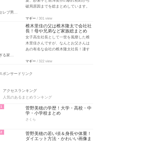
愛、紗栄子と前澤友作の馴れ初めから
破局原因までを総まとめしています。
セレブ男…
マギー
/ 301 view
椎木里佳の父は椎木隆太で会社社
長！母や兄弟など家族総まとめ
女子高生社長として一世を風靡した椎
木里佳さんですが、なんとお父さんは
あの有名な会社の椎木隆太社長！凄す
ぎる家…
マギー
/ 322 view
スポンサードリンク
アクセスランキング
人気のあるまとめランキング
1
菅野美穂の学歴！大学・高校・中
学・小学校まとめ
さくら
2
菅野美穂の若い頃＆身長や体重！
ダイエット方法・かわいい画像ま