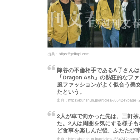
出典：
https://geitopi.com
降谷の不倫相手であるA子さん
「Dragon Ash」の熱狂的
風ファッションがよく似合う美
たという。
出典：
https://bunshun.jp/articles/-/66424?page=
2人が車で向かった先は、三軒
た。2人は周囲を気にする様子も
ど食事を楽しんだ後、ふたたび車
出典：
https://bunshun.jp/articles/-/66424?page=