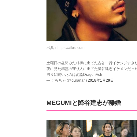
出典：
https://aikru.com
土曜日の昼間みた相棒に出てた古谷一行イケジジすぎ
夜に見た精霊の守り人に出てた降谷建志イケメンだっ
帰りに聞いたのは勿論DragonAsh
— ぐらちゃ (@guranan)
2018年1月29日
MEGUMIと降谷建志が離婚