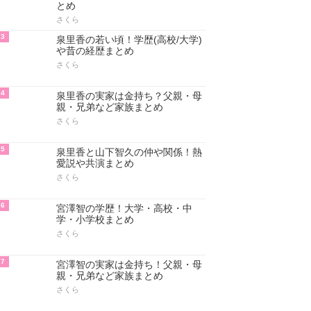
とめ
さくら
3
泉里香の若い頃！学歴(高校/大学)
や昔の経歴まとめ
さくら
4
泉里香の実家は金持ち？父親・母
親・兄弟など家族まとめ
さくら
5
泉里香と山下智久の仲や関係！熱
愛説や共演まとめ
さくら
6
宮澤智の学歴！大学・高校・中
学・小学校まとめ
さくら
7
宮澤智の実家は金持ち！父親・母
親・兄弟など家族まとめ
さくら