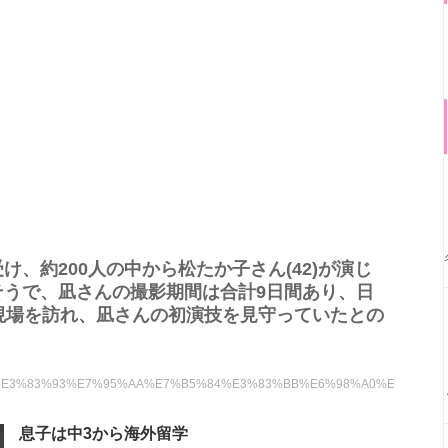
、約200人の中から松たか子さん(42)が演じ
そうで、凪さんの撮影期間は合計9日間あり、日
も現場を訪れ、凪さんの初演技を見守っていたとの
%83%AC%E3%83%93%E7%95%AA%E7%B5%84%E3%83%BB%E6%98%A0%E7%
息子は中3から海外留学