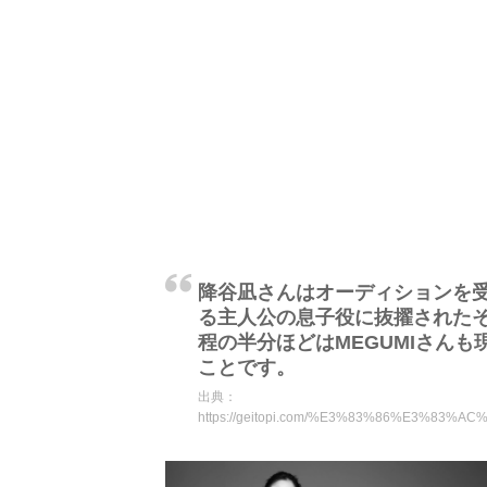
降谷凪さんはオーディションを受け
る主人公の息子役に抜擢された
程の半分ほどはMEGUMIさん
ことです。
出典：
https://geitopi.com/%E3%83%86%E3