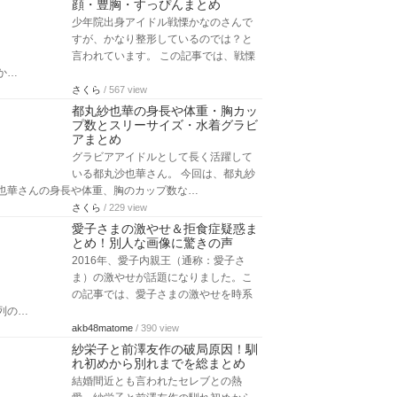
顔・豊胸・すっぴんまとめ
少年院出身アイドル戦慄かなのさんで
すが、かなり整形しているのでは？と
言われています。 この記事では、戦慄
か…
さくら
/ 567 view
都丸紗也華の身長や体重・胸カッ
プ数とスリーサイズ・水着グラビ
アまとめ
グラビアアイドルとして長く活躍して
いる都丸沙也華さん。 今回は、都丸紗
也華さんの身長や体重、胸のカップ数な…
さくら
/ 229 view
愛子さまの激やせ＆拒食症疑惑ま
とめ！別人な画像に驚きの声
2016年、愛子内親王（通称：愛子さ
ま）の激やせが話題になりました。こ
の記事では、愛子さまの激やせを時系
列の…
akb48matome
/ 390 view
紗栄子と前澤友作の破局原因！馴
れ初めから別れまでを総まとめ
結婚間近とも言われたセレブとの熱