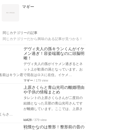
マギー
同じカテゴリーの記事
同じカテゴリーだから興味のある記事が見つかる！
デヴィ夫人の孫キランくんがイケ
メン過ぎ！容姿端麗なのに頭脳明
晰！
デヴィ夫人の孫がイケメン過ぎるとネ
ット上が歓喜の渦となっています。お
名前はキラン君で現在はロスに在住。イケメ…
マギー
/ 179 view
上原さくらと青山光司の離婚理由
や子供の情報まとめ
タレントの上原さくらさんが二度目の
結婚となった旦那の青山光司さんです
が離婚しています。ここでは、上原さ
94%BB/%E9%99%8D%E8%B0%B7%E5%BB%BA%E5%BF%97%EF%BC%86meg
くらさ…
kii428
/ 379 view
戦慄かなのは整形！整形前の昔の