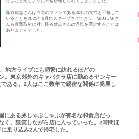
行さんと同じように不倫が報じられてしまいました。
降谷建志さんは自身のファンである30代の女性と不倫して
いることを2023年9月にスクープされており、MEGUMIさ
んも直撃取材に対し降谷建志さんの浮気を否定することは
ありませんでした。
は、地方ライブにも頻繁に訪れるほどの
なファン。東京郊外のキャバクラ店に勤めるヤンキー
女である。2人はここ数年で親密な関係に発展し
2
茶屋にある豚しゃぶしゃぶが有名な和食店だっ
なく、談笑しながら店に入っていった。2時間ほ
に乗り込み2人で帰宅した。
3