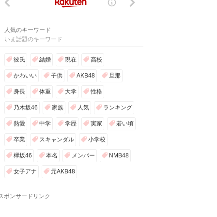
人気のキーワード
いま話題のキーワード
彼氏
結婚
現在
高校
かわいい
子供
AKB48
旦那
身長
体重
大学
性格
乃木坂46
家族
人気
ランキング
熱愛
中学
学歴
実家
若い頃
卒業
スキャンダル
小学校
欅坂46
本名
メンバー
NMB48
女子アナ
元AKB48
スポンサードリンク