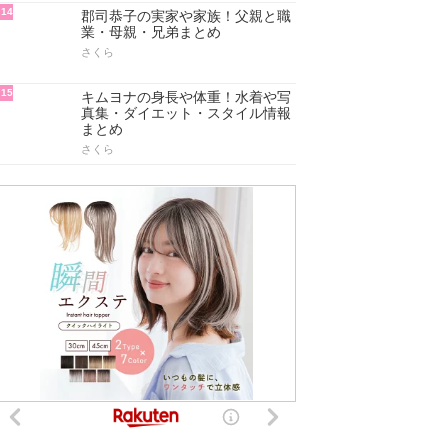
14
郡司恭子の実家や家族！父親と職
業・母親・兄弟まとめ
さくら
15
キムヨナの身長や体重！水着や写
真集・ダイエット・スタイル情報
まとめ
さくら