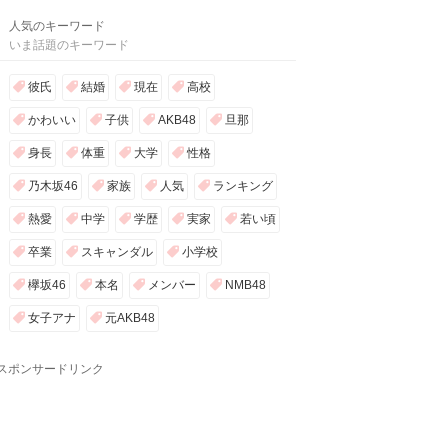
人気のキーワード
いま話題のキーワード
彼氏
結婚
現在
高校
かわいい
子供
AKB48
旦那
身長
体重
大学
性格
乃木坂46
家族
人気
ランキング
熱愛
中学
学歴
実家
若い頃
卒業
スキャンダル
小学校
欅坂46
本名
メンバー
NMB48
女子アナ
元AKB48
スポンサードリンク