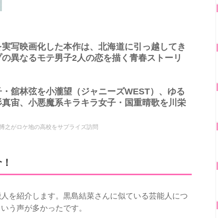
を実写映画化した本作は、北海道に引っ越してき
プの異なるモテ男子2人の恋を描く青春ストーリ
・舘林弦を小瀧望（ジャニーズWEST）、ゆる
杉真宙、小悪魔系キラキラ女子・国重晴歌を川栄
博之がロケ地の高校をサプライズ訪問
介！
能人を紹介します。黒島結菜さんに似ている芸能人につ
という声が多かったです。