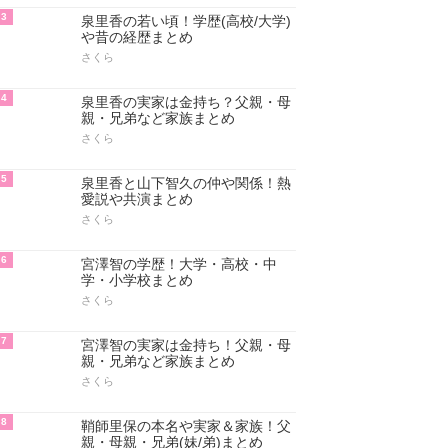
3
泉里香の若い頃！学歴(高校/大学)
や昔の経歴まとめ
さくら
4
泉里香の実家は金持ち？父親・母
親・兄弟など家族まとめ
さくら
5
泉里香と山下智久の仲や関係！熱
愛説や共演まとめ
さくら
6
宮澤智の学歴！大学・高校・中
学・小学校まとめ
さくら
7
宮澤智の実家は金持ち！父親・母
親・兄弟など家族まとめ
さくら
8
鞘師里保の本名や実家＆家族！父
親・母親・兄弟(妹/弟)まとめ