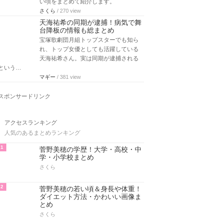
い頃をまとめて紹介します。
さくら
/ 270 view
天海祐希の同期が逮捕！病気で舞
台降板の情報も総まとめ
宝塚歌劇団月組トップスターでも知ら
れ、トップ女優としても活躍している
天海祐希さん。実は同期が逮捕される
という…
マギー
/ 381 view
スポンサードリンク
アクセスランキング
人気のあるまとめランキング
1
菅野美穂の学歴！大学・高校・中
学・小学校まとめ
さくら
2
菅野美穂の若い頃＆身長や体重！
ダイエット方法・かわいい画像ま
とめ
さくら