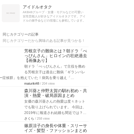
アイドルオタク
AKB48グループ・女優・モデルなどの可愛い
女性芸能人が好きなアイドルオタクです。アイ
ドルの握手会などの現場にも参戦しています。
同じカテゴリーの記事
同じカテゴリーだから興味のある記事が見つかる！
芳根京子の難病とは？朝ドラ「べ
っぴんさん」ヒロインの壮絶過去
【画像あり】
朝ドラ「べっぴんさん」で主役を務め
る芳根京子は過去に難病「ギランバレ
ー症候群」を抱えていた！病気を乗り越え「…
maturiki48
/ 204 view
森川葵と仲野太賀の馴れ初め・共
演・熱愛・破局原因まとめ
女優の森川葵さんの熱愛は度々ネット
でも取り上げられています。 今回は、
2019年に報道され結婚も間近では？…
さくら
/ 258 view
篠原涼子の身長や体重・スリーサ
イズ・髪型・ファッションまとめ