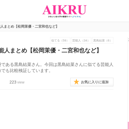
能人まとめ【松岡茉優・二宮和也など】
似てる（59）
芸能人（34）
黒島結菜（6）
能人まとめ【松岡茉優・二宮和也など】
優である黒島結菜さん。今回は黒島結菜さんに似てる芸能人
像でも比較検証しています。
223
お気に入りに追加
view