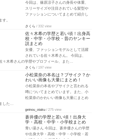
今回は、篠原涼子さんの身長や体重、
スリーサイズや注目されている髪型や
ファッションについてまとめて紹介し
ます。
さくら
/ 332 view
佐々木希の学歴と若い頃！出身高
校・中学・小学校・昔のヤンキー
説まとめ
女優、ファッションモデルとして活躍
されている佐々木希さん。 今回は、
佐々木希さんの学歴やプロフィール、また…
さくら
/ 197 view
小松菜奈の本名は？ブサイク？か
わいい画像も大量にまとめ！
小松菜奈の本名やブサイクと言われる
噂についてまとめています。また、小
松菜奈のかわいい画像も大量にまとめ
ました…
geinou_otaku
/ 275 view
蒼井優の学歴と若い頃！出身大
学・高校・中学・小学校まとめ
青い湯さん 今回は、蒼井優さんの学歴
や出身大学・高校・中学・小学校・若