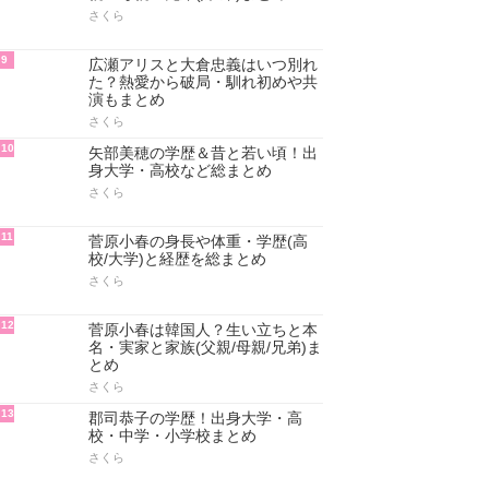
さくら
9
広瀬アリスと大倉忠義はいつ別れ
た？熱愛から破局・馴れ初めや共
演もまとめ
さくら
10
矢部美穂の学歴＆昔と若い頃！出
身大学・高校など総まとめ
さくら
11
菅原小春の身長や体重・学歴(高
校/大学)と経歴を総まとめ
さくら
12
菅原小春は韓国人？生い立ちと本
名・実家と家族(父親/母親/兄弟)ま
とめ
さくら
13
郡司恭子の学歴！出身大学・高
校・中学・小学校まとめ
さくら