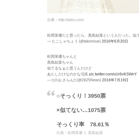
出典：
http://aikru.com
松岡茉優だと思ったら、黒島結菜という人だった。似
— たこしゃちょう (@takonoue)
2016年6月20日
松岡茉優ちゃんと
黒島結菜ちゃん
似てるなぁと思うんだけど
あたしだけなのかな🤔笑
pic.twitter.com/uUr6vKSWnY
— □小山 さらん□ (@2825News)
2016年7月19日
○そっくり！3950票
×似てない…1075票
そっくり率 78.61％
出典：
松岡茉優 と 黒島結菜