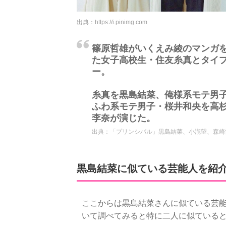
出典：
https://i.pinimg.com
篠原哲雄がいくえみ綾のマンガ
た女子高校生・住友糸真とタイ
ー。
糸真を黒島結菜、俺様系モテ男子
ふわ系モテ男子・桜井和央を高
李奈が演じた。
出典：
「プリンシパル」黒島結菜、小瀧望、森崎
黒島結菜に似ている芸能人を紹
ここからは黒島結菜さんに似ている芸
いて調べてみると特に二人に似ている