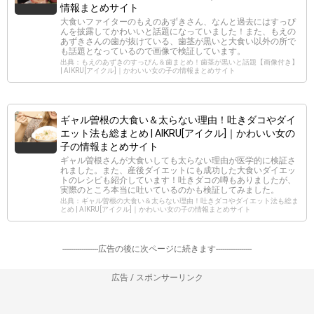
情報まとめサイト
大食いファイターのもえのあずきさん、なんと過去にはすっぴ
んを披露してかわいいと話題になっていました！また、もえの
あずきさんの歯が抜けている、歯茎が黒いと大食い以外の所で
も話題となっているので画像で検証しています。
出典：もえのあずきのすっぴん＆歯まとめ！歯茎が黒いと話題【画像付き】
| AIKRU[アイクル]｜かわいい女の子の情報まとめサイト
ギャル曽根の大食い＆太らない理由！吐きダコやダイ
エット法も総まとめ | AIKRU[アイクル]｜かわいい女の
子の情報まとめサイト
ギャル曽根さんが大食いしても太らない理由が医学的に検証さ
れました。また、産後ダイエットにも成功した大食いダイエッ
トのレシピも紹介しています！吐きダコの噂もありましたが、
実際のところ本当に吐いているのかも検証してみました。
出典：ギャル曽根の大食い＆太らない理由！吐きダコやダイエット法も総ま
とめ | AIKRU[アイクル]｜かわいい女の子の情報まとめサイト
-----------------広告の後に次ページに続きます-----------------
広告 / スポンサーリンク