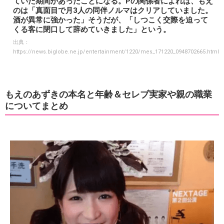
ていた期間があったことになる。Pの関係者によれば、もえ
のは「真面目で月3人の同伴ノルマはクリアしていました。
酒が異常に強かった」そうだが、「しつこく交際を迫って
くる客に閉口して辞めていきました」という。
出典：
https://news.biglobe.ne.jp/entertainment/1220/mes_171220_0948702665.html
もえのあずきの本名と年齢＆セレブ実家や親の職業
についてまとめ