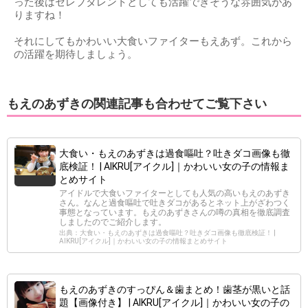
った後はセレブタレントとしても活躍できそうな雰囲気があ
りますね！
それにしてもかわいい大食いファイターもえあず。これから
の活躍を期待しましょう。
もえのあずきの関連記事も合わせてご覧下さい
大食い・もえのあずきは過食嘔吐？吐きダコ画像も徹
底検証！ | AIKRU[アイクル]｜かわいい女の子の情報ま
とめサイト
アイドルで大食いファイターとしても人気の高いもえのあずき
さん。なんと過食嘔吐で吐きダコがあるとネット上がざわつく
事態となっています。もえのあずきさんの噂の真相を徹底調査
しましたのでご紹介します。
出典：大食い・もえのあずきは過食嘔吐？吐きダコ画像も徹底検証！ |
AIKRU[アイクル]｜かわいい女の子の情報まとめサイト
もえのあずきのすっぴん＆歯まとめ！歯茎が黒いと話
題【画像付き】 | AIKRU[アイクル]｜かわいい女の子の