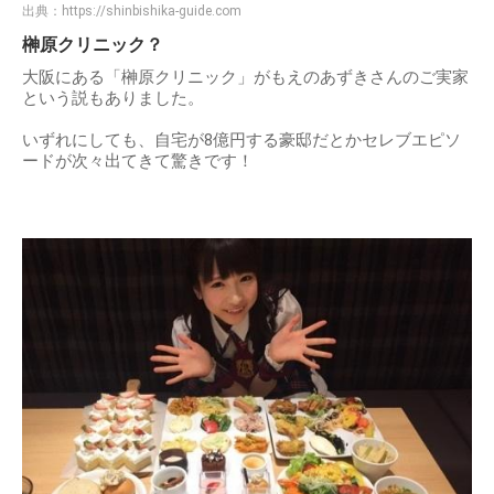
出典：
https://shinbishika-guide.com
榊原クリニック？
大阪にある「榊原クリニック」がもえのあずきさんのご実家
という説もありました。
いずれにしても、自宅が8億円する豪邸だとかセレブエピソ
ードが次々出てきて驚きです！