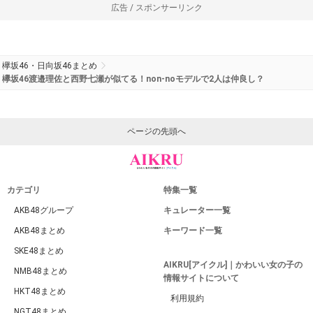
広告 / スポンサーリンク
欅坂46・日向坂46まとめ
欅坂46渡邉理佐と西野七瀬が似てる！non-noモデルで2人は仲良し？
ページの先頭へ
カテゴリ
特集一覧
AKB48グループ
キュレーター一覧
AKB48まとめ
キーワード一覧
SKE48まとめ
AIKRU[アイクル]｜かわいい女の子の
NMB48まとめ
情報サイトについて
HKT48まとめ
利用規約
NGT48まとめ