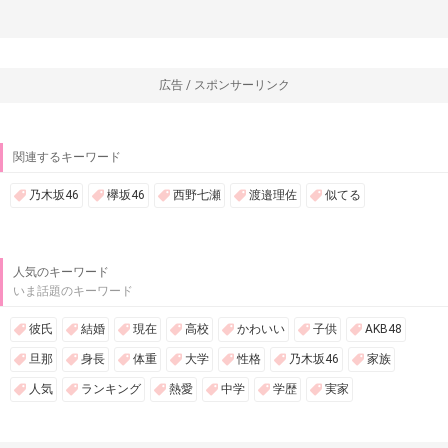
広告 / スポンサーリンク
関連するキーワード
乃木坂46
欅坂46
西野七瀬
渡邉理佐
似てる
人気のキーワード
いま話題のキーワード
彼氏
結婚
現在
高校
かわいい
子供
AKB48
旦那
身長
体重
大学
性格
乃木坂46
家族
人気
ランキング
熱愛
中学
学歴
実家