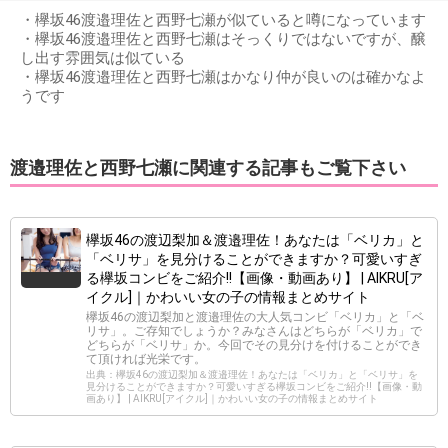
・欅坂46渡邉理佐と西野七瀬が似ていると噂になっています
・欅坂46渡邉理佐と西野七瀬はそっくりではないですが、醸
し出す雰囲気は似ている
・欅坂46渡邉理佐と西野七瀬はかなり仲が良いのは確かなよ
うです
渡邉理佐と西野七瀬に関連する記事もご覧下さい
欅坂46の渡辺梨加＆渡邉理佐！あなたは「ベリカ」と
「ベリサ」を見分けることができますか？可愛いすぎ
る欅坂コンビをご紹介!!【画像・動画あり】 | AIKRU[ア
イクル]｜かわいい女の子の情報まとめサイト
欅坂46の渡辺梨加と渡邉理佐の大人気コンビ「ベリカ」と「ベ
リサ」。ご存知でしょうか？みなさんはどちらが「ベリカ」で
どちらが「ベリサ」か。今回でその見分けを付けることができ
て頂ければ光栄です。
出典：欅坂46の渡辺梨加＆渡邉理佐！あなたは「ベリカ」と「ベリサ」を
見分けることができますか？可愛いすぎる欅坂コンビをご紹介!!【画像・動
画あり】 | AIKRU[アイクル]｜かわいい女の子の情報まとめサイト