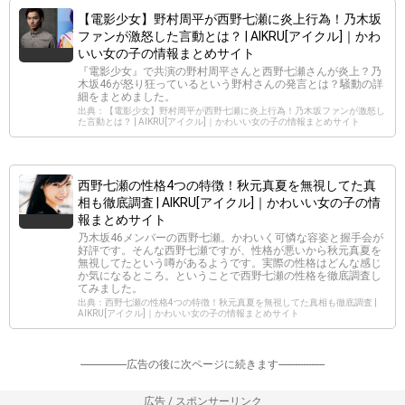
【電影少女】野村周平が西野七瀬に炎上行為！乃木坂
ファンが激怒した言動とは？ | AIKRU[アイクル]｜かわ
いい女の子の情報まとめサイト
『電影少女』で共演の野村周平さんと西野七瀬さんが炎上？乃
木坂46が怒り狂っているという野村さんの発言とは？騒動の詳
細をまとめました。
出典：【電影少女】野村周平が西野七瀬に炎上行為！乃木坂ファンが激怒し
た言動とは？ | AIKRU[アイクル]｜かわいい女の子の情報まとめサイト
西野七瀬の性格4つの特徴！秋元真夏を無視してた真
相も徹底調査 | AIKRU[アイクル]｜かわいい女の子の情
報まとめサイト
乃木坂46メンバーの西野七瀬。かわいく可憐な容姿と握手会が
好評です。そんな西野七瀬ですが、性格が悪いから秋元真夏を
無視してたという噂があるようです。実際の性格はどんな感じ
か気になるところ。ということで西野七瀬の性格を徹底調査し
てみました。
出典：西野七瀬の性格4つの特徴！秋元真夏を無視してた真相も徹底調査 |
AIKRU[アイクル]｜かわいい女の子の情報まとめサイト
-----------------広告の後に次ページに続きます-----------------
広告 / スポンサーリンク