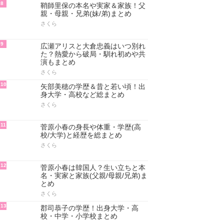
8
鞘師里保の本名や実家＆家族！父
親・母親・兄弟(妹/弟)まとめ
さくら
9
広瀬アリスと大倉忠義はいつ別れ
た？熱愛から破局・馴れ初めや共
演もまとめ
さくら
10
矢部美穂の学歴＆昔と若い頃！出
身大学・高校など総まとめ
さくら
11
菅原小春の身長や体重・学歴(高
校/大学)と経歴を総まとめ
さくら
12
菅原小春は韓国人？生い立ちと本
名・実家と家族(父親/母親/兄弟)ま
とめ
さくら
13
郡司恭子の学歴！出身大学・高
校・中学・小学校まとめ