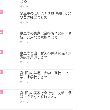
とめ
さくら
3
泉里香の若い頃！学歴(高校/大学)
や昔の経歴まとめ
さくら
4
泉里香の実家は金持ち？父親・母
親・兄弟など家族まとめ
さくら
5
泉里香と山下智久の仲や関係！熱
愛説や共演まとめ
さくら
6
宮澤智の学歴！大学・高校・中
学・小学校まとめ
さくら
7
宮澤智の実家は金持ち！父親・母
親・兄弟など家族まとめ
さくら