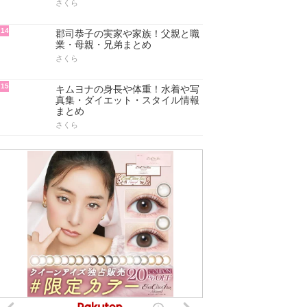
さくら
14
郡司恭子の実家や家族！父親と職
業・母親・兄弟まとめ
さくら
15
キムヨナの身長や体重！水着や写
真集・ダイエット・スタイル情報
まとめ
さくら