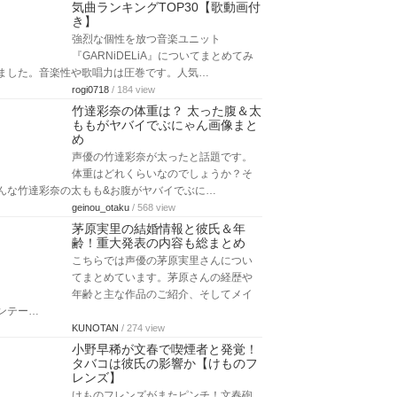
気曲ランキングTOP30【歌動画付
き】
強烈な個性を放つ音楽ユニット
『GARNiDELiA』についてまとめてみ
ました。音楽性や歌唱力は圧巻です。人気…
rogi0718
/ 184 view
竹達彩奈の体重は？ 太った腹＆太
ももがヤバイでぶにゃん画像まと
め
声優の竹達彩奈が太ったと話題です。
体重はどれくらいなのでしょうか？そ
んな竹達彩奈の太もも&お腹がヤバイでぶに…
geinou_otaku
/ 568 view
茅原実里の結婚情報と彼氏＆年
齢！重大発表の内容も総まとめ
こちらでは声優の茅原実里さんについ
てまとめています。茅原さんの経歴や
年齢と主な作品のご紹介、そしてメイ
ンテー…
KUNOTAN
/ 274 view
小野早稀が文春で喫煙者と発覚！
タバコは彼氏の影響か【けものフ
レンズ】
けものフレンズがまたピンチ！文春砲