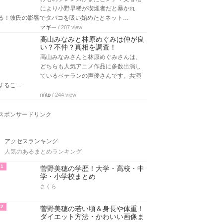
により小野早稀が喫煙者だと暴かれ
る！彼氏の影響でタバコを吸い始めたとネット…
マギー
/ 207 view
高山みなみと林原めぐみは仲が良
い？不仲？真相を調査！
高山みなみさんと林原めぐみさんは、
どちらも人気アニメ作品に多数出演し
ているベテランの声優さんです。共演
するこ…
ririto
/ 244 view
スポンサードリンク
アクセスランキング
人気のあるまとめランキング
1
菅野美穂の学歴！大学・高校・中
学・小学校まとめ
さくら
2
菅野美穂の若い頃＆身長や体重！
ダイエット方法・かわいい画像ま