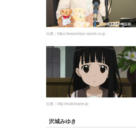
出典：
https://www.tokyo-sports.co.jp
出典：
http://matomame.jp
沢城みゆき