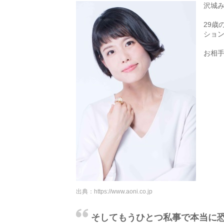
沢城み
29歳
ショ
お相
出典：
https://www.aoni.co.jp
そしてもうひとつ私事で本当に恐縮