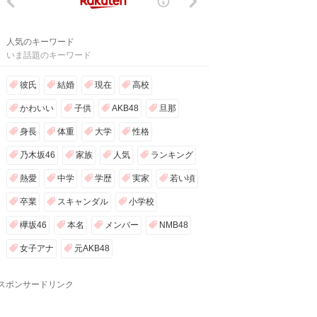
人気のキーワード
いま話題のキーワード
彼氏
結婚
現在
高校
かわいい
子供
AKB48
旦那
身長
体重
大学
性格
乃木坂46
家族
人気
ランキング
熱愛
中学
学歴
実家
若い頃
卒業
スキャンダル
小学校
欅坂46
本名
メンバー
NMB48
女子アナ
元AKB48
スポンサードリンク