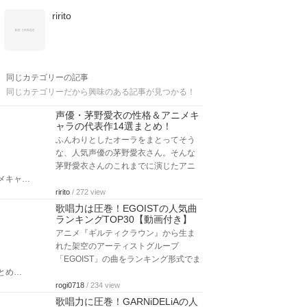
ririto
同じカテゴリーの記事
同じカテゴリーだから興味のある記事が見つかる！
声優・茅野愛衣の性格＆アニメキ
ャラの代表作14選まとめ！
ふんわりとしたオーラをまとってそう
な、人気声優の茅野愛衣さん。そんな
茅野愛衣さんのこれまでに演じたアニ
メキャ…
ririto
/ 272 view
歌唱力は圧巻！EGOISTの人気曲
ランキングTOP30【動画付き】
アニメ『ギルティクラウン』から生ま
れた架空のアーティストグループ
「EGOIST」の曲をランキング形式でま
とめ…
rogi0718
/ 234 view
歌唱力に圧巻！GARNiDELiAの人