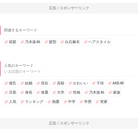
広告 / スポンサーリンク
関連するキーワード
前髪
乃木坂46
髪型
白石麻衣
ヘアスタイル
人気のキーワード
いま話題のキーワード
彼氏
結婚
現在
高校
かわいい
子供
AKB48
旦那
身長
体重
大学
性格
乃木坂46
家族
人気
ランキング
熱愛
中学
学歴
実家
広告 / スポンサーリンク