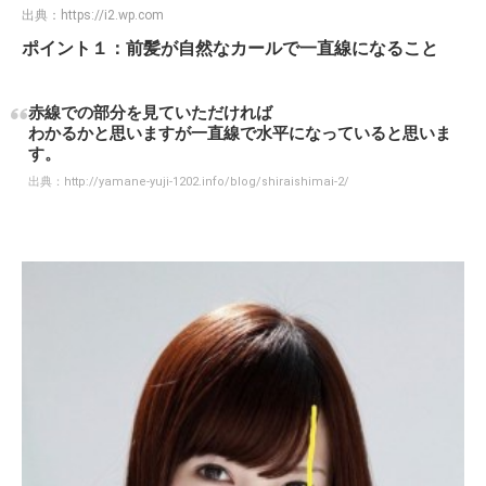
出典：
https://i2.wp.com
ポイント１：前髪が自然なカールで一直線になること
赤線での部分を見ていただければ
わかるかと思いますが一直線で水平になっていると思いま
す。
出典：
http://yamane-yuji-1202.info/blog/shiraishimai-2/