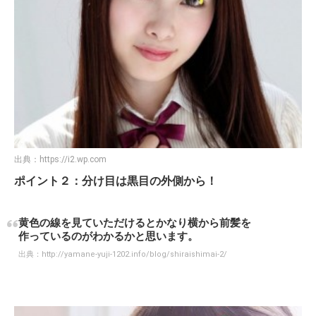
出典：
https://i2.wp.com
ポイント２：分け目は黒目の外側から！
黄色の線を見ていただけるとかなり横から前髪を
作っているのがわかるかと思います。
出典：
http://yamane-yuji-1202.info/blog/shiraishimai-2/