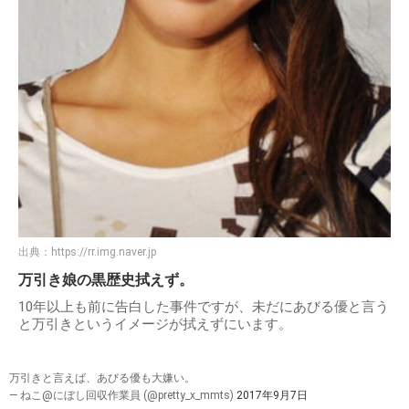
出典：
https://rr.img.naver.jp
万引き娘の黒歴史拭えず。
10年以上も前に告白した事件ですが、未だにあびる優と言う
と万引きというイメージが拭えずにいます。
万引きと言えば、あびる優も大嫌い。
— ねこ@にぼし回収作業員 (@pretty_x_mmts)
2017年9月7日