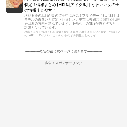
特定！情報まとめ | AIKRU[アイクル]｜かわいい女の子
の情報まとめサイト
あびる優の旦那が妻の留守中に浮気！フライデーされお相手は
モデルの寿るいと特定されました。現在は夫婦共に謝罪をし離
婚回避の方向へ進んでいます。不倫相手のSNSが怖すぎるとも
話題となっています。
出典：あびる優の旦那が浮気！現在は離婚？相手は寿るいと特定！情報まと
め | AIKRU[アイクル]｜かわいい女の子の情報まとめサイト
-----------------広告の後に次ページに続きます-----------------
広告 / スポンサーリンク