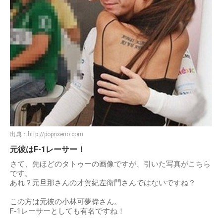
出典：
http://popnxeno.com
元彼はF-1レーサー！
さて、先ほどのタトゥーの画像ですが、引いた写真がこちら
です。
あれ？元旦那さんの才賀紀左衛門さんではないですね？
この方は元彼の小林可夢偉さん。
F-1レーサーとしても有名ですね！