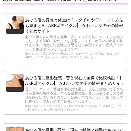
あびる優の身長と体重は？スタイルやダイエット方法
も総まとめ | AIKRU[アイクル]｜かわいい女の子の情報
まとめサイト
あびる優さんの身長と体重・ダイエット方法についてまとめま
した。よくSNSに美ボディを披露しスタイルが良いのが見て取
れますす。出産した女性とは思えない体型ですが、産後ダイエ
ットを相当頑張っているようです。
出典：あびる優の身長と体重は？スタイルやダイエット方法も総まとめ |
AIKRU[アイクル]｜かわいい女の子の情報まとめサイト
あびる優に整形疑惑！昔と現在の画像で比較検証！ |
AIKRU[アイクル]｜かわいい女の子の情報まとめサイト
昔はバラエティー番組を中心に活躍し、現在は結婚して子育て
真っ最中のあびる優。そんな彼女の顔が昔と現在で違うので整
形疑惑が出ているとのこと。疑惑が本当かどうか、気になって
比較検証してみたのでご紹介いたします。
出典：あびる優に整形疑惑！昔と現在の画像で比較検証！ | AIKRU[アイク
ル]｜かわいい女の子の情報まとめサイト
あびる優の旦那が浮気！現在は離婚？相手は寿るいと