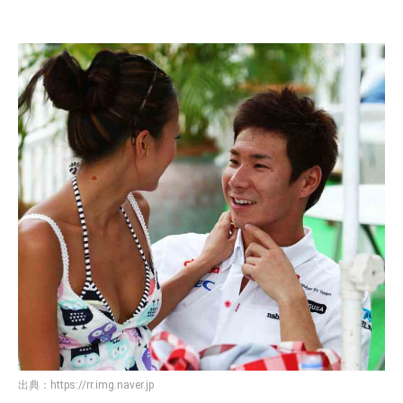
出典：
https://rr.img.naver.jp