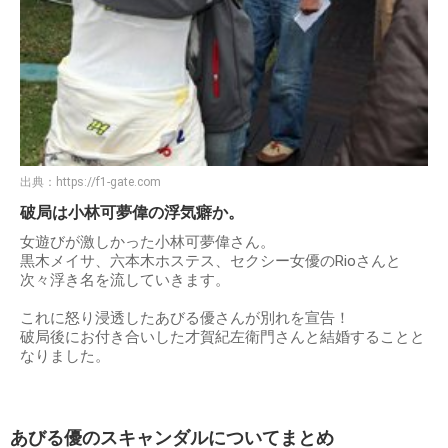
出典：
https://f1-gate.com
破局は小林可夢偉の浮気癖か。
女遊びが激しかった小林可夢偉さん。
黒木メイサ、六本木ホステス、セクシー女優のRioさんと
次々浮き名を流していきます。
これに怒り浸透したあびる優さんが別れを宣告！
破局後にお付き合いした才賀紀左衛門さんと結婚することと
なりました。
あびる優のスキャンダルについてまとめ