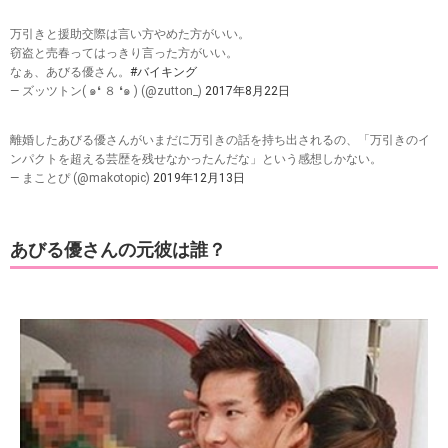
万引きと援助交際は言い方やめた方がいい。
窃盗と売春ってはっきり言った方がいい。
なぁ、あびる優さん。
#バイキング
— ズッツトン( ๑❛ ８ ❛๑ ) (@zutton_)
2017年8月22日
離婚したあびる優さんがいまだに万引きの話を持ち出されるの、「万引きのイ
ンパクトを超える芸歴を残せなかったんだな」という感想しかない。
— まことぴ (@makotopic)
2019年12月13日
あびる優さんの元彼は誰？