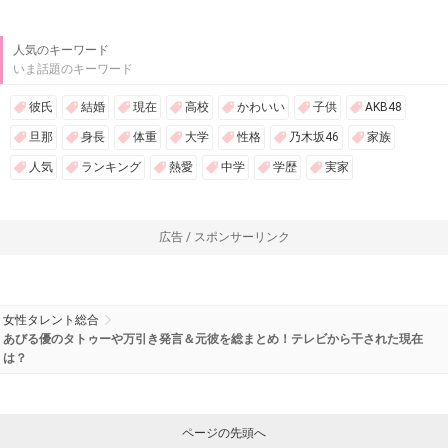
人気のキーワード
いま話題のキーワード
彼氏
結婚
現在
高校
かわいい
子供
AKB48
旦那
身長
体重
大学
性格
乃木坂46
家族
人気
ランキング
熱愛
中学
学歴
実家
広告 / スポンサーリンク
女性タレント総合
あびる優のタトゥーや万引き発言＆元彼を総まとめ！テレビから干された現在
は？
ページの先頭へ