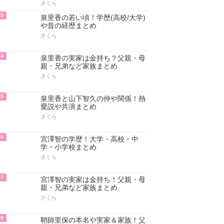
さくら
3
泉里香の若い頃！学歴(高校/大学)
や昔の経歴まとめ
さくら
4
泉里香の実家は金持ち？父親・母
親・兄弟など家族まとめ
さくら
5
泉里香と山下智久の仲や関係！熱
愛説や共演まとめ
さくら
6
宮澤智の学歴！大学・高校・中
学・小学校まとめ
さくら
7
宮澤智の実家は金持ち！父親・母
親・兄弟など家族まとめ
さくら
8
鞘師里保の本名や実家＆家族！父