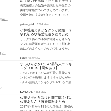
め！妹の平祐奈・兄と弟も美形！
長友佑都との結婚を発表した平愛梨の
実家や家族についてまとめています。
全国各地に実家が6個あるだけでなく、
兄弟…
geinou_otaku
/ 274 view
小林香織とさかなクンが結婚！？
馴れ初めや熱愛報道を総まとめ
サックス奏者の小林香織さんとさかな
クンに熱愛報道が出ました！！馴れ初
めはどのようなものなのでしょうか。
また、…
kii428
/ 329 view
すっぴんがかわいい芸能人ランキ
ングTOP15【画像あり】
こちらではすっぴんが可愛い芸能人ラ
ンキングを発表します！すっぴんがか
わいい芸能人ランキングTOP15を作成
し…
KUNOTAN
/ 462 view
佐藤栞里の父親は佐藤二郎？姉は
佐藤ありさ？家族情報まとめ
2017年4月からTBSの人気番組「王様の