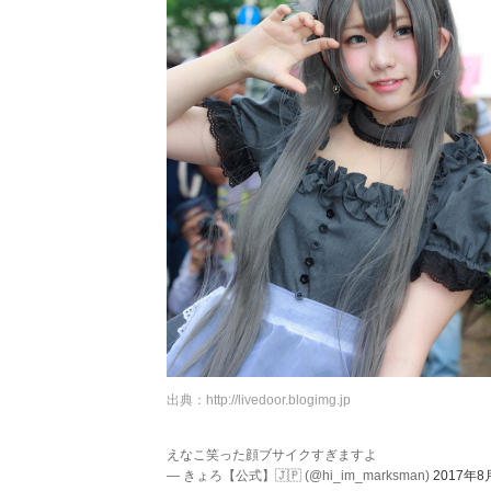
出典：
http://livedoor.blogimg.jp
えなこ笑った顔ブサイクすぎますよ
— きょろ【公式】🇯🇵 (@hi_im_marksman)
2017年8