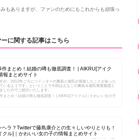
好みもありますが、ファンのためにもこれからも頑張っ
ヤーに関する記事はこちら
まとめ！結婚の噂も徹底調査！ | AIKRU[アイク
情報まとめサイト
すが、2012年ごろにツイッターの裏垢と彼氏が発覚したことがあった
ているようです。ということで今回はえなこの裏垢＆彼氏発覚疑惑と
ましたのでご紹介いたします。
まとめ！結婚の噂も徹底調査！ | AIKRU[アイクル]｜かわいい女の子
ヘラ？Twitterで藤島康介との生々しいやりとりも！
U[アイクル]｜かわいい女の子の情報まとめサイト