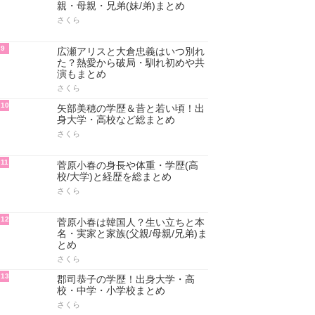
親・母親・兄弟(妹/弟)まとめ
さくら
9
広瀬アリスと大倉忠義はいつ別れ
た？熱愛から破局・馴れ初めや共
演もまとめ
さくら
10
矢部美穂の学歴＆昔と若い頃！出
身大学・高校など総まとめ
さくら
11
菅原小春の身長や体重・学歴(高
校/大学)と経歴を総まとめ
さくら
12
菅原小春は韓国人？生い立ちと本
名・実家と家族(父親/母親/兄弟)ま
とめ
さくら
13
郡司恭子の学歴！出身大学・高
校・中学・小学校まとめ
さくら