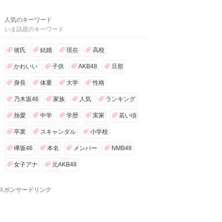
人気のキーワード
いま話題のキーワード
彼氏
結婚
現在
高校
かわいい
子供
AKB48
旦那
身長
体重
大学
性格
乃木坂46
家族
人気
ランキング
熱愛
中学
学歴
実家
若い頃
卒業
スキャンダル
小学校
欅坂46
本名
メンバー
NMB48
女子アナ
元AKB48
スポンサードリンク