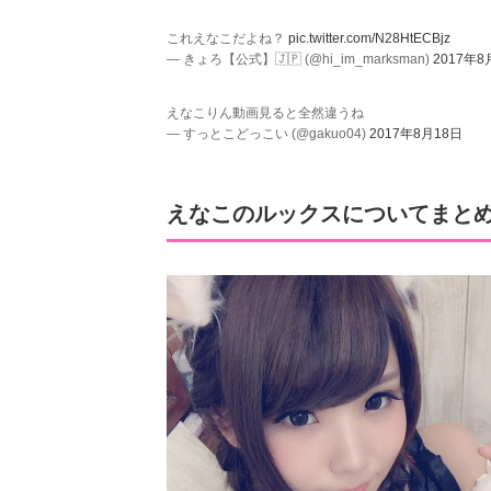
これえなこだよね？
pic.twitter.com/N28HtECBjz
— きょろ【公式】🇯🇵 (@hi_im_marksman)
2017年8
えなこりん動画見ると全然違うね
— すっとこどっこい (@gakuo04)
2017年8月18日
えなこのルックスについてまと