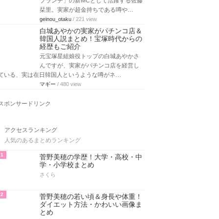
ブランチ」の新MCとして活躍する佐藤
栞里。実家が超金持ちである噂や…
geinou_otaku
/ 221 view
白城あやかの実家がパチンコ店＆
韓国人説まとめ！宝塚時代からの
経歴もご紹介
元宝塚星組娘役トップの白城あやかさ
んですが、実家がパチンコ店を経営し
ている、実は在日韓国人というような噂がネ…
マギー
/ 480 view
スポンサードリンク
アクセスランキング
人気のあるまとめランキング
1
菅野美穂の学歴！大学・高校・中
学・小学校まとめ
さくら
2
菅野美穂の若い頃＆身長や体重！
ダイエット方法・かわいい画像ま
とめ