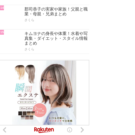
14
郡司恭子の実家や家族！父親と職
業・母親・兄弟まとめ
さくら
15
キムヨナの身長や体重！水着や写
真集・ダイエット・スタイル情報
まとめ
さくら