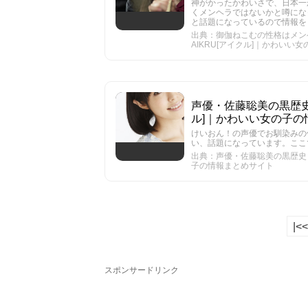
神がかったかわいさで、日本一
くメンヘラではないかと噂になっ
と話題になっているので情報を
出典：御伽ねこむの性格はメンヘラ
AIKRU[アイクル]｜かわいい
声優・佐藤聡美の黒歴史ま
ル]｜かわいい女の子の
けいおん！の声優でお馴染みの
い、話題になっています。ここ
出典：声優・佐藤聡美の黒歴史ま
子の情報まとめサイト
|<<
スポンサードリンク