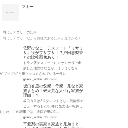
マギー
同じカテゴリーの記事
同じカテゴリーだから興味のある記事が見つかる！
佐野ひなこ・デスノート「ミサミ
サ」役がブサブサ！？戸田恵梨香
との比較画像あり！
ドラマ版デスノートにミサミサ役で出
演した佐野ひなこが、ミサミサなら
ぬ“ブサブサ”と総ツッコミされている一件に…
geinou_otaku
/ 405 view
坂口杏里の父親・母親・兄など家
族まとめ！破天荒な人生は家族が
理由！？
坂口杏里は2世タレントとして芸能界デ
ビューするも2016年に某女優へ転身し
ました。この記事では、坂口杏里の2…
geinou_otaku
/ 355 view
平愛梨の実家＆家族と兄弟まと