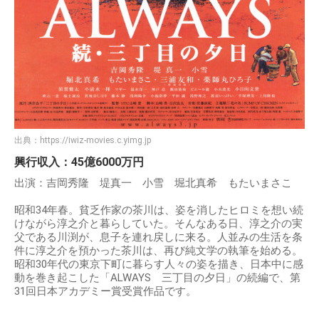
出典：
https://iwiz-movies.c.yimg.jp
興行収入：45億6000万円
出演：吉岡秀隆 堤真一 小雪 堀北真希 もたいまさこ
昭和34年春。貧乏作家の茶川は、姿を消したヒロミを想い続
けながら淳之介と暮らしていた。そんなある日、淳之介の実
父である川渕が、息子を連れ戻しに来る。人並みの生活を条
件に淳之介を預かった茶川は、再び純文学の執筆を始める。
昭和30年代の東京下町に暮らす人々の姿を描き、日本中に感
動を巻き起こした「ALWAYS 三丁目の夕日」の続編で、第
31回日本アカデミー賞受賞作品です。