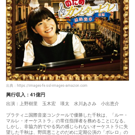
出典：
https://images-fe.ssl-images-amazon.com
興行収入：41億円
出演：上野樹里 玉木宏 瑛太 水川あさみ 小出恵介
プラティニ国際音楽コンクールで優勝した千秋は、「ルー・
マルレ・オーケストラ」の常任指揮者を務めることになる。
しかし、非協力的でやる気の感じられないオーケストラに失
望した千秋は、野田恵ことのだめに定期公演の「ボレロ」の