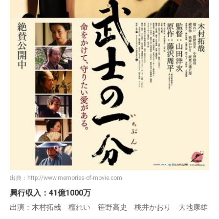
出典：
http://www.memories-of-movie.com
興行収入：41億1000万
出演：木村拓哉 檀れい 笹野高史 桃井かおり 大地康雄