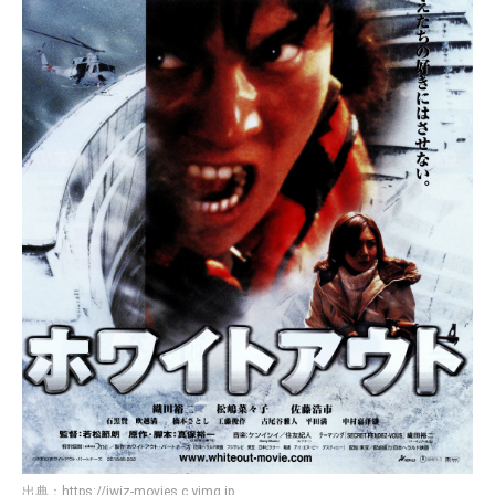
出典：
https://iwiz-movies.c.yimg.jp