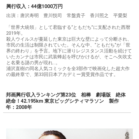
興行収入：44億1000万円
出演：唐沢寿明 豊川悦司 常盤貴子 香川照之 平愛梨
「世界大統領」として君臨する“ともだち”に支配された西暦
2019年。
殺人ウイルスが蔓延した東京は巨大な壁によって分断され、
市民の生活は制限されていた。そんな中、“ともだち”が「世
界の終わり」を予言。地下に潜りレジスタンス活動を続けて
いたカンナは市民に武装蜂起を呼びかけるが、そこへ矢吹丈
と名乗る謎の男が現れ…。
浦沢直樹の同名人気コミックを全3部作で映画化した超大作
の最終章で、第33回日本アカデミー賞受賞作品です。
邦画興行収入ランキング第23位 相棒 劇場版 絶体
絶命！42.195km 東京ビッグシティマラソン 製作
年：2008年