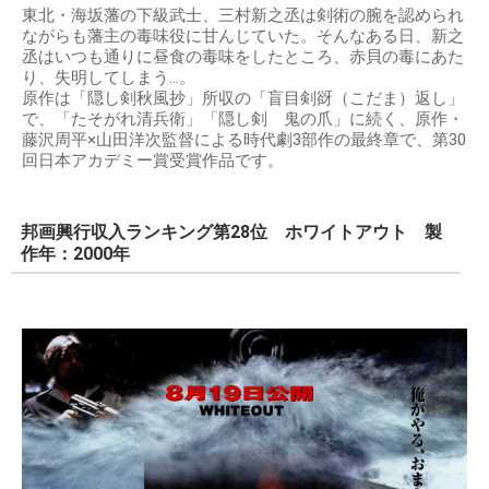
東北・海坂藩の下級武士、三村新之丞は剣術の腕を認められ
ながらも藩主の毒味役に甘んじていた。そんなある日、新之
丞はいつも通りに昼食の毒味をしたところ、赤貝の毒にあた
り、失明してしまう…。
原作は「隠し剣秋風抄」所収の「盲目剣谺（こだま）返し」
で、「たそがれ清兵衛」「隠し剣 鬼の爪」に続く、原作・
藤沢周平×山田洋次監督による時代劇3部作の最終章で、第30
回日本アカデミー賞受賞作品です。
邦画興行収入ランキング第28位 ホワイトアウト 製
作年：2000年