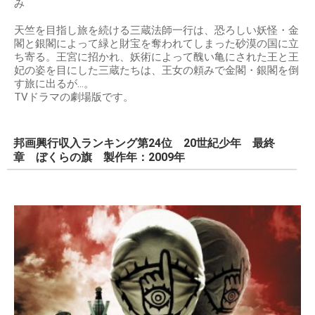
み
天竺を目指し旅を続ける三蔵法師一行は、恐ろしい妖怪・金
閣と銀閣によって緑と財宝を奪われてしまった砂漠の国に立
ち寄る。王宮に招かれ、妖術によって醜い亀にされた王と王
妃の姿を目にした三蔵たちは、王女の頼みで金閣・銀閣を倒
す旅に出るが…。
TVドラマの劇場版です。
邦画興行収入ランキング第24位 20世紀少年 最終
章 ぼくらの旗 製作年：2009年