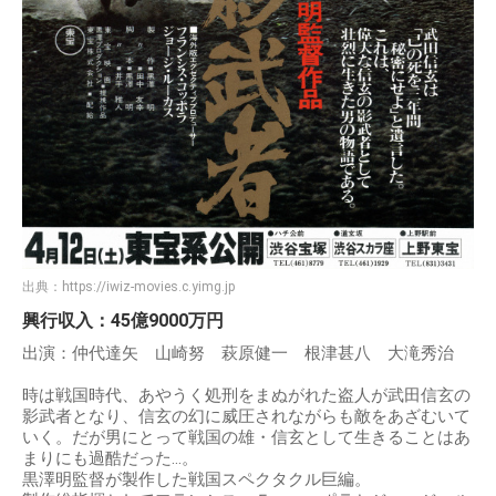
出典：
https://iwiz-movies.c.yimg.jp
興行収入：45億9000万円
出演：仲代達矢 山崎努 萩原健一 根津甚八 大滝秀治
時は戦国時代、あやうく処刑をまぬがれた盗人が武田信玄の
影武者となり、信玄の幻に威圧されながらも敵をあざむいて
いく。だが男にとって戦国の雄・信玄として生きることはあ
まりにも過酷だった…。
黒澤明監督が製作した戦国スペクタクル巨編。