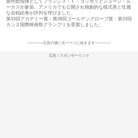
製作総指揮としてフランシス・Ｆ・コッポラとジョージ・ル
ーカスが参加、アメリカでも公開され独創的な様式美と壮麗
な合戦絵巻が評判を呼びました。
第53回アカデミー賞・第38回ゴールデングローブ賞・第33回
カンヌ国際映画祭グランプリを受賞しました。
-----------------広告の後に次ページに続きます-----------------
広告 / スポンサーリンク