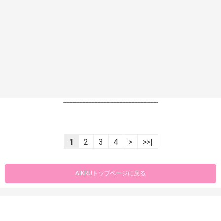
----------------------------------------------------------------
1
2
3
4
>
>>|
AIKRUトップページに戻る