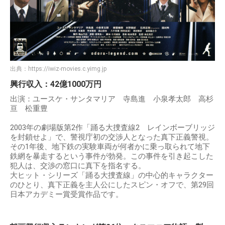
出典：
https://iwiz-movies.c.yimg.jp
興行収入：42億1000万円
出演：ユースケ・サンタマリア 寺島進 小泉孝太郎 高杉
亘 松重豊
2003年の劇場版第2作「踊る大捜査線2 レインボーブリッジ
を封鎖せよ」で、警視庁初の交渉人となった真下正義警視。
その1年後、地下鉄の実験車両が何者かに乗っ取られて地下
鉄網を暴走するという事件が勃発。この事件を引き起こした
犯人は、交渉の窓口に真下を指名する。
大ヒット・シリーズ「踊る大捜査線」の中心的キャラクター
のひとり、真下正義を主人公にしたスピン・オフで、第29回
日本アカデミー賞受賞作品です。