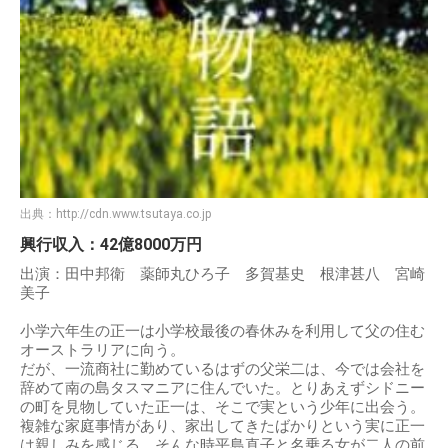
出典：
http://cdn.www.tsutaya.co.jp
興行収入：42億8000万円
出演：田中邦衛 薬師丸ひろ子 多賀基史 根津甚八 宮崎
美子
小学六年生の正一は小学校最後の春休みを利用して父の住む
オーストラリアに向う。
だが、一流商社に勤めているはずの父栄二は、今では会社を
辞めて南の島タスマニアに住んでいた。とりあえずシドニー
の町を見物していた正一は、そこで実という少年に出会う。
複雑な家庭事情があり、家出してきたばかりという実に正一
は親しみを感じる。そんな時平島直子と名乗る女が二人の前