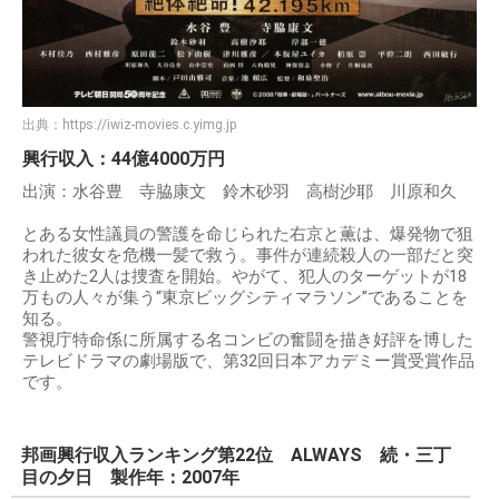
出典：
https://iwiz-movies.c.yimg.jp
興行収入：44億4000万円
出演：水谷豊 寺脇康文 鈴木砂羽 高樹沙耶 川原和久
とある女性議員の警護を命じられた右京と薫は、爆発物で狙
われた彼女を危機一髪で救う。事件が連続殺人の一部だと突
き止めた2人は捜査を開始。やがて、犯人のターゲットが18
万もの人々が集う“東京ビッグシティマラソン”であることを
知る。
警視庁特命係に所属する名コンビの奮闘を描き好評を博した
テレビドラマの劇場版で、第32回日本アカデミー賞受賞作品
です。
邦画興行収入ランキング第22位 ALWAYS 続・三丁
目の夕日 製作年：2007年