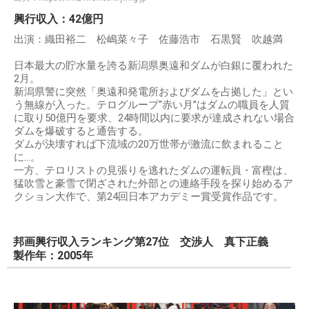
興行収入：42億円
出演：織田裕二 松嶋菜々子 佐藤浩市 石黒賢 吹越満
日本最大の貯水量を誇る新潟県奥遠和ダムが白銀に覆われた
2月。
新潟県警に突然「奥遠和発電所およびダムを占拠した」とい
う無線が入った。テログループ“赤い月”はダムの職員を人質
に取り50億円を要求、24時間以内に要求が達成されない場合
ダムを爆破すると通告する。
ダムが決壊すれば下流域の20万世帯が激流に飲まれること
に…。
一方、テロリストの見張りを逃れたダムの運転員・富樫は、
猛吹雪と豪雪で閉ざされた外部との連絡手段を探り始めるア
クション大作で、第24回日本アカデミー賞受賞作品です。
邦画興行収入ランキング第27位 交渉人 真下正義
製作年：2005年