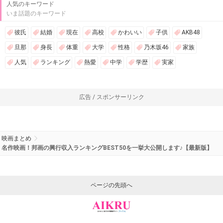
人気のキーワード
いま話題のキーワード
彼氏
結婚
現在
高校
かわいい
子供
AKB48
旦那
身長
体重
大学
性格
乃木坂46
家族
人気
ランキング
熱愛
中学
学歴
実家
広告 / スポンサーリンク
映画まとめ
名作映画！邦画の興行収入ランキングBEST50を一挙大公開します♪【最新版】
ページの先頭へ