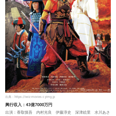
出典：
https://iwiz-movies.c.yimg.jp
興行収入：43億7000万円
出演：香取慎吾 内村光良 伊藤淳史 深津絵里 水川あさ