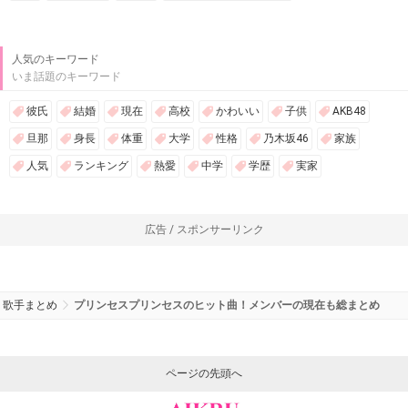
人気のキーワード
いま話題のキーワード
彼氏
結婚
現在
高校
かわいい
子供
AKB48
旦那
身長
体重
大学
性格
乃木坂46
家族
人気
ランキング
熱愛
中学
学歴
実家
広告 / スポンサーリンク
歌手まとめ
プリンセスプリンセスのヒット曲！メンバーの現在も総まとめ
ページの先頭へ