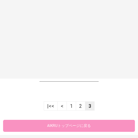
----------------------------------------------------------------
|<<
<
1
2
3
AIKRUトップページに戻る