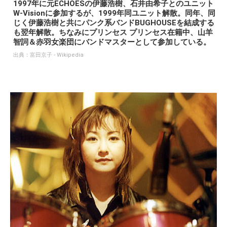
1997年に元ECHOESの伊藤浩樹、石井由希子とのユニット
W-Visionに参加するが、1999年同ユニット解散。同年、同
じく伊藤浩樹と共にパンク系バンドBUGHOUSEを結成する
も翌年解散。ちなみにプリンセス プリンセス在籍中、山羊
智詞＆赤羽女楽団にバンドマスターとして参加している。
出典：
富田京子 - Wikipedia