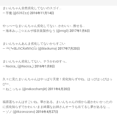
まいんちゃん全然劣化してないのスゴイ…
— 芋魔 (@539Zzz)
2016年11月14日
やっべーなまいんちゃん劣化してない…かわいい…推せる…
— 海本みぃご✩エルザ様衣装製作なう (@rnig0)
2017年1月6日
まいんちゃんあんま劣化してないからすごい
— 𓆈🐾ᗺᒪᗩᑕḰᘮᗰᗩ⌬𓃠 (@blackuma)
2017年7月20日
まいんちゃん劣化してない。テラかわゆすっ。
— Nacica_ (@Nacica_)
2016年1月8日
久々に見たまいんちゃんはやっぱり天使！劣化知らずやね。はっぴはっぴはっ
ぴー、
— ねこっちゃ (@nekocchamjkt)
2011年6月20日
福原遥ちゃんはすごいね。華がある。まいんちゃんの頃から超かわいかったの
に劣化知らずでかわいいまま綺麗なお姉さんオーラも出てるし夢があるな…。
— ゾノ (@tkzonozono)
2016年4月27日