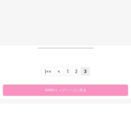
----------------------------------------------------------------
|<<
<
1
2
3
AIKRUトップページに戻る