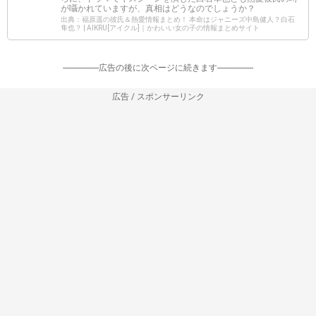
が囁かれていますが、真相はどうなのでしょうか？
出典：福原遥の彼氏＆熱愛情報まとめ！ 本命はジャニーズ中島健人？白石
隼也？ | AIKRU[アイクル]｜かわいい女の子の情報まとめサイト
-----------------広告の後に次ページに続きます-----------------
広告 / スポンサーリンク