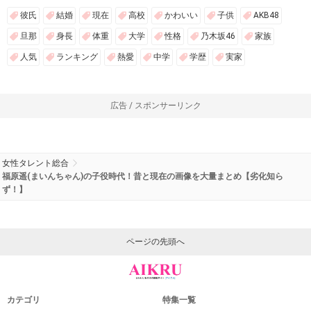
彼氏
結婚
現在
高校
かわいい
子供
AKB48
旦那
身長
体重
大学
性格
乃木坂46
家族
人気
ランキング
熱愛
中学
学歴
実家
広告 / スポンサーリンク
女性タレント総合
福原遥(まいんちゃん)の子役時代！昔と現在の画像を大量まとめ【劣化知ら
ず！】
ページの先頭へ
カテゴリ
特集一覧