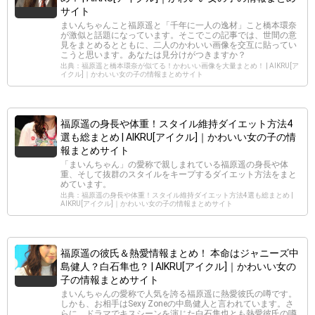
サイト
まいんちゃんこと福原遥と「千年に一人の逸材」こと橋本環奈
が激似と話題になっています。そこでこの記事では、世間の意
見をまとめるとともに、二人のかわいい画像を交互に貼ってい
こうと思います。あなたは見分けがつきますか？
出典：福原遥と橋本環奈が似てる！かわいい画像を大量まとめ！ | AIKRU[ア
イクル]｜かわいい女の子の情報まとめサイト
福原遥の身長や体重！スタイル維持ダイエット方法4
選も総まとめ | AIKRU[アイクル]｜かわいい女の子の情
報まとめサイト
「まいんちゃん」の愛称で親しまれている福原遥の身長や体
重、そして抜群のスタイルをキープするダイエット方法をまと
めています。
出典：福原遥の身長や体重！スタイル維持ダイエット方法4選も総まとめ |
AIKRU[アイクル]｜かわいい女の子の情報まとめサイト
福原遥の彼氏＆熱愛情報まとめ！ 本命はジャニーズ中
島健人？白石隼也？ | AIKRU[アイクル]｜かわいい女の
子の情報まとめサイト
まいんちゃんの愛称で人気を誇る福原遥に熱愛彼氏の噂です。
しかも、お相手はSexy Zoneの中島健人と言われています。さ
らに、ドラマでキスシーンを演じた白石隼也とも熱愛彼氏の噂