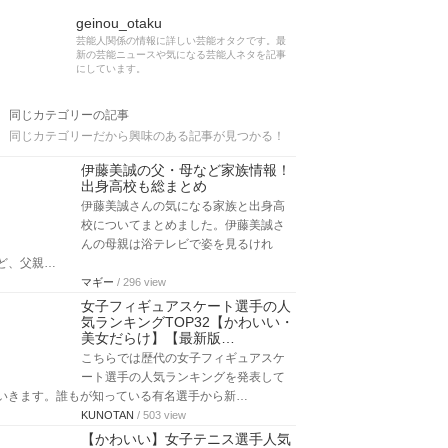
geinou_otaku
芸能人関係の情報に詳しい芸能オタクです。最
新の芸能ニュースや気になる芸能人ネタを記事
にしています。
同じカテゴリーの記事
同じカテゴリーだから興味のある記事が見つかる！
伊藤美誠の父・母など家族情報！
出身高校も総まとめ
伊藤美誠さんの気になる家族と出身高
校についてまとめました。伊藤美誠さ
んの母親は浴テレビで姿を見るけれ
ど、父親…
マギー
/ 296 view
女子フィギュアスケート選手の人
気ランキングTOP32【かわいい・
美女だらけ】【最新版…
こちらでは歴代の女子フィギュアスケ
ート選手の人気ランキングを発表して
いきます。誰もが知っている有名選手から新…
KUNOTAN
/ 503 view
【かわいい】女子テニス選手人気