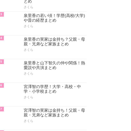
とめ
さくら
3
泉里香の若い頃！学歴(高校/大学)
や昔の経歴まとめ
さくら
4
泉里香の実家は金持ち？父親・母
親・兄弟など家族まとめ
さくら
5
泉里香と山下智久の仲や関係！熱
愛説や共演まとめ
さくら
6
宮澤智の学歴！大学・高校・中
学・小学校まとめ
さくら
7
宮澤智の実家は金持ち！父親・母
親・兄弟など家族まとめ
さくら