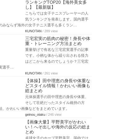
ランキングTOP20【海外美女多
し】【最新版】
こちらでは女子テニスプレーヤーの人
気ランキングを発表します。国内選手
のみならず海外の女子テニス選手も多くラン…
KUNOTAN
/ 289 view
三宅宏実の筋肉の秘密！身長や体
重・トレーニング方法まとめ
重量挙げで有名な三宅宏実選手の記事
です。小柄な体から繰り出される怪力
はどこから来るのでしょうか？三宅宏
実選手…
KUNOTAN
/ 261 view
【体操】田中理恵の身長や体重な
どスタイル情報！かわいい画像も
総まとめ
元体操選手の田中理恵の身長や体重、
そして壮絶だったスタイル維持の方
法、かわいい画像などをまとめています。
geinou_otaku
/ 246 view
【画像大量】平野美宇がかわい
い！へそ出しや海外の反応の総ま
とめ
卓球女子のホープ平野美宇。国内では