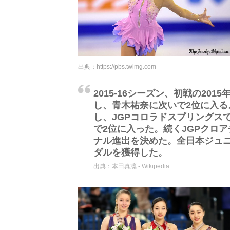
出典：
https://pbs.twimg.com
2015-16シーズン、初戦の2
し、青木祐奈に次いで2位に入る
し、JGPコロラドスプリングス
で2位に入った。続くJGPクロ
ナル進出を決めた。全日本ジュ
ダルを獲得した。
出典：
本田真凜 - Wikipedia