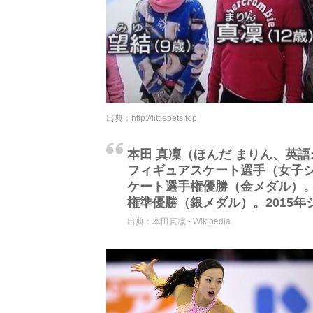
出典：
http://littlebets.top
本田 真凜（ほんだ まりん、英語: Ma
フィギュアスケート選手（女子シ
ケート選手権優勝（金メダル）。
権準優勝（銀メダル）。2015
出典：
本田真凜 - Wikipedia