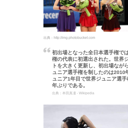
出典：
http://img.photobucket.com
初出場となった全日本選手権で
権の代表に初選出された。世界ジ
トを大きく更新し、初出場なが
ュニア選手権を制したのは2010
ュニア1年目で世界ジュニア選手
年ぶりである。
出典：
本田真凜 - Wikipedia