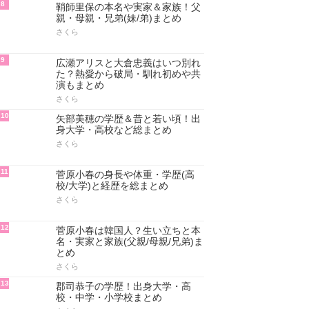
8
鞘師里保の本名や実家＆家族！父
親・母親・兄弟(妹/弟)まとめ
さくら
9
広瀬アリスと大倉忠義はいつ別れ
た？熱愛から破局・馴れ初めや共
演もまとめ
さくら
10
矢部美穂の学歴＆昔と若い頃！出
身大学・高校など総まとめ
さくら
11
菅原小春の身長や体重・学歴(高
校/大学)と経歴を総まとめ
さくら
12
菅原小春は韓国人？生い立ちと本
名・実家と家族(父親/母親/兄弟)ま
とめ
さくら
13
郡司恭子の学歴！出身大学・高
校・中学・小学校まとめ