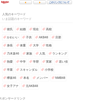
人気のキーワード
いま話題のキーワード
彼氏
結婚
現在
高校
かわいい
子供
AKB48
旦那
身長
体重
大学
性格
乃木坂46
家族
人気
ランキング
熱愛
中学
学歴
実家
若い頃
卒業
スキャンダル
小学校
欅坂46
本名
メンバー
NMB48
女子アナ
元AKB48
スポンサードリンク