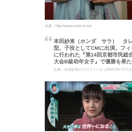
出典：
http://www.crank-in.net
本田紗来（ホンダ サラ） タレ
型。子役としてCMに出演。フィ
に行われた『第14回京都市民総合体
大会B級幼年女子』で優勝を果た
出典：
本田紗来のプロフィール | ORICON STYLE