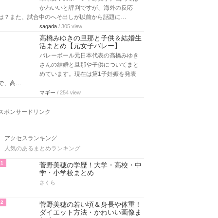
かわいいと評判ですが、海外の反応
は？また、試合中のへそ出しが以前から話題に…
sagada
/ 305 view
高橋みゆきの旦那と子供＆結婚生
活まとめ【元女子バレー】
バレーボール元日本代表の高橋みゆき
さんの結婚と旦那や子供についてまと
めています。現在は第1子妊娠を発表
で、高…
マギー
/ 254 view
スポンサードリンク
アクセスランキング
人気のあるまとめランキング
1
菅野美穂の学歴！大学・高校・中
学・小学校まとめ
さくら
2
菅野美穂の若い頃＆身長や体重！
ダイエット方法・かわいい画像ま