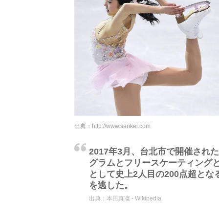
出典：
http://www.sankei.com
2017年3月、台北市で開催され
グラムとフリースケーティング
として史上2人目の200点超とな
を逃した。
出典：
本田真凜 - Wikipedia