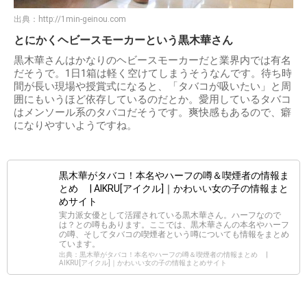
出典：
http://1min-geinou.com
とにかくヘビースモーカーという黒木華さん
黒木華さんはかなりのヘビースモーカーだと業界内では有名
だそうで。1日1箱は軽く空けてしまうそうなんです。待ち時
間が長い現場や授賞式になると、「タバコが吸いたい」と周
囲にもいうほど依存しているのだとか。愛用しているタバコ
はメンソール系のタバコだそうです。爽快感もあるので、癖
になりやすいようですね。
黒木華がタバコ！本名やハーフの噂＆喫煙者の情報ま
とめ | AIKRU[アイクル]｜かわいい女の子の情報まと
めサイト
実力派女優として活躍されている黒木華さん。ハーフなので
は？との噂もあります。ここでは、黒木華さんの本名やハーフ
の噂、そしてタバコの喫煙者という噂についても情報をまとめ
ています。
出典：黒木華がタバコ！本名やハーフの噂＆喫煙者の情報まとめ |
AIKRU[アイクル]｜かわいい女の子の情報まとめサイト