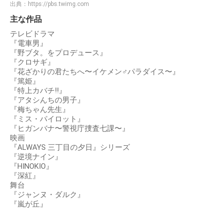
出典：
https://pbs.twimg.com
主な作品
テレビドラマ
『電車男』
『野ブタ。をプロデュース』
『クロサギ』
『花ざかりの君たちへ〜イケメン♂パラダイス〜』
『篤姫』
『特上カバチ!!』
『アタシんちの男子』
『梅ちゃん先生』
『ミス・パイロット』
『ヒガンバナ〜警視庁捜査七課〜』
映画
『ALWAYS 三丁目の夕日』シリーズ
『逆境ナイン』
『HINOKIO』
『深紅』
舞台
『ジャンヌ・ダルク』
『嵐が丘』