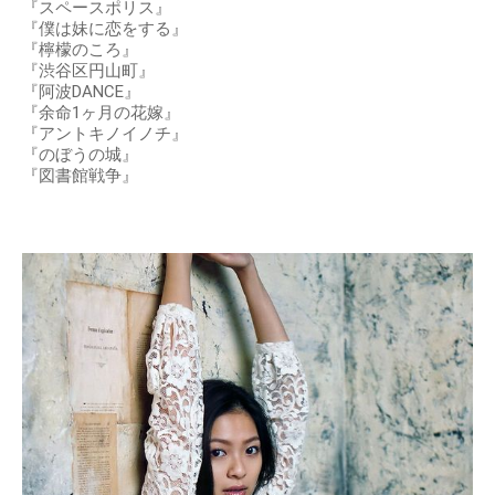
『スペースポリス』
『僕は妹に恋をする』
『檸檬のころ』
『渋谷区円山町』
『阿波DANCE』
『余命1ヶ月の花嫁』
『アントキノイノチ』
『のぼうの城』
『図書館戦争』