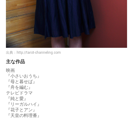
出典：
http://tarot-channeling.com
主な作品
映画
『小さいおうち』
『母と暮せば』
『舟を編む』
テレビドラマ
『純と愛』
『リーガルハイ』
『花子とアン』
『天皇の料理番』