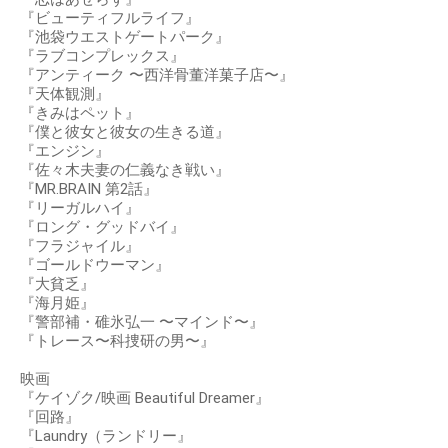
『ビューティフルライフ』
『池袋ウエストゲートパーク』
『ラブコンプレックス』
『アンティーク 〜西洋骨董洋菓子店〜』
『天体観測』
『きみはペット』
『僕と彼女と彼女の生きる道』
『エンジン』
『佐々木夫妻の仁義なき戦い』
『MR.BRAIN 第2話』
『リーガルハイ』
『ロング・グッドバイ』
『フラジャイル』
『ゴールドウーマン』
『大貧乏』
『海月姫』
『警部補・碓氷弘一 〜マインド〜』
『トレース〜科捜研の男〜』
映画
『ケイゾク/映画 Beautiful Dreamer』
『回路』
『Laundry（ランドリー』