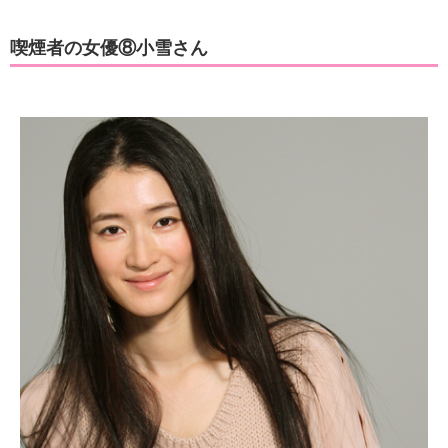
喫煙者の女優⑧小雪さん