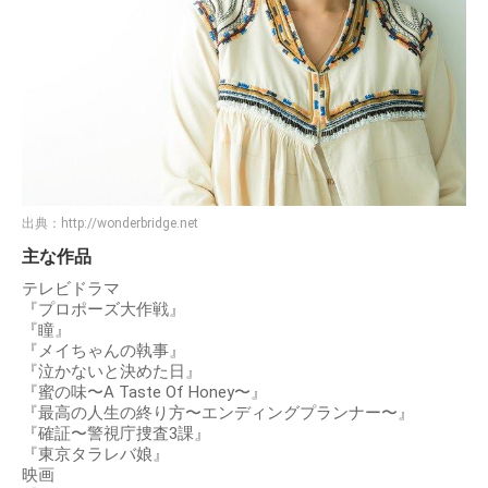
出典：
http://wonderbridge.net
主な作品
テレビドラマ
『プロポーズ大作戦』
『瞳』
『メイちゃんの執事』
『泣かないと決めた日』
『蜜の味〜A Taste Of Honey〜』
『最高の人生の終り方〜エンディングプランナー〜』
『確証〜警視庁捜査3課』
『東京タラレバ娘』
映画