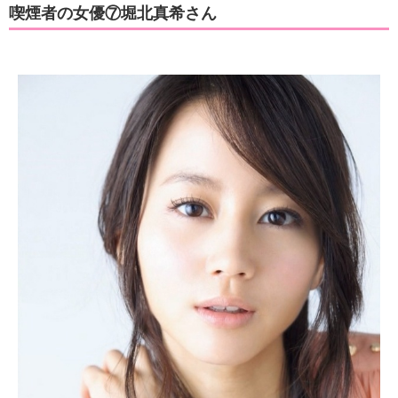
喫煙者の女優⑦堀北真希さん