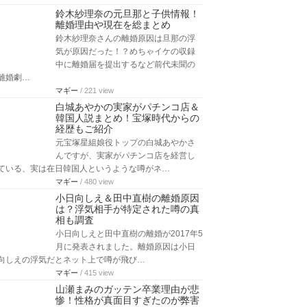
鈴木紗理奈の元旦那と子供情報！
離婚理由や現在を総まとめ
鈴木紗理奈さんの離婚原因は旦那の浮
気が原因だった！？めちゃイケの収録
中に離婚届を提出するなど前代未聞の
離婚劇…
マギー
/ 221 view
白城あやかの実家がパチンコ店＆
韓国人説まとめ！宝塚時代からの
経歴もご紹介
元宝塚星組娘役トップの白城あやかさ
んですが、実家がパチンコ店を経営し
ている、実は在日韓国人というような噂がネ…
マギー
/ 480 view
小日向しえ＆田中直樹の離婚原因
は？浮気相手が特定された噂の真
相も調査
小日向しえと田中直樹の離婚が2017年5
月に発表されました。離婚原因は小日
向しえの浮気だとネット上で噂が飛び…
マギー
/ 415 view
山瀬まみのガッテン卒業理由が悲
惨！性格が真面目すぎたのが弊害