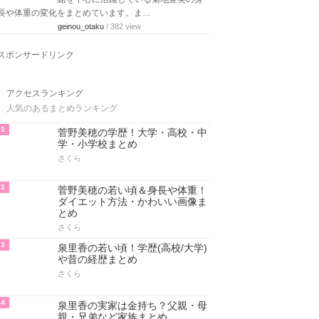
長や体重の変化をまとめています。ま…
geinou_otaku
/ 382 view
スポンサードリンク
アクセスランキング
人気のあるまとめランキング
1
菅野美穂の学歴！大学・高校・中
学・小学校まとめ
さくら
2
菅野美穂の若い頃＆身長や体重！
ダイエット方法・かわいい画像ま
とめ
さくら
3
泉里香の若い頃！学歴(高校/大学)
や昔の経歴まとめ
さくら
4
泉里香の実家は金持ち？父親・母
親・兄弟など家族まとめ