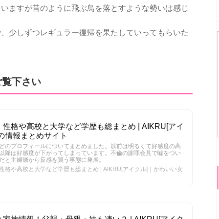
ていますが昔のように飛ぶ鳥を落とすような勢いは感じ
で、少しずつレギュラー復帰を果たしていってもらいた
ご覧下さい
格や高校と大学など学歴も総まとめ | AIKRU[アイ
の情報まとめサイト
どのプロフィールについてまとめました。以前は明るくて好感度の高
以降は好感度が下がってしまっています。不倫の謝罪会見で嘘をつい
だと主婦層から反感を買う事態に発展。
格や高校と大学など学歴も総まとめ | AIKRU[アイクル]｜かわいい女