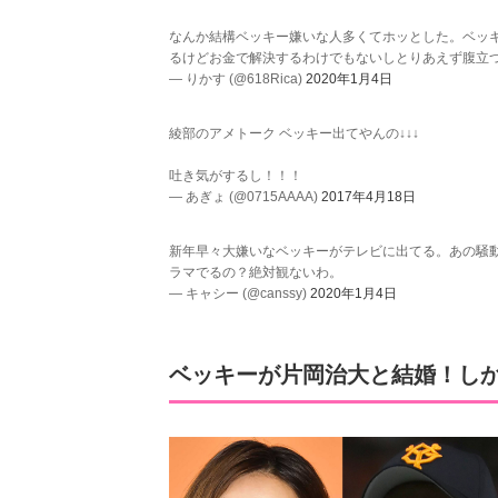
なんか結構ベッキー嫌いな人多くてホッとした。ベッ
るけどお金で解決するわけでもないしとりあえず腹立
— りかす (@618Rica)
2020年1月4日
綾部のアメトーク ベッキー出てやんの↓↓↓
吐き気がするし！！！
— あぎょ (@0715AAAA)
2017年4月18日
新年早々大嫌いなベッキーがテレビに出てる。あの騒
ラマでるの？絶対観ないわ。
— キャシー (@canssy)
2020年1月4日
ベッキーが片岡治大と結婚！し