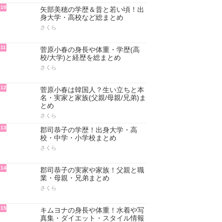
10
矢部美穂の学歴＆昔と若い頃！出
身大学・高校など総まとめ
さくら
11
菅原小春の身長や体重・学歴(高
校/大学)と経歴を総まとめ
さくら
12
菅原小春は韓国人？生い立ちと本
名・実家と家族(父親/母親/兄弟)ま
とめ
さくら
13
郡司恭子の学歴！出身大学・高
校・中学・小学校まとめ
さくら
14
郡司恭子の実家や家族！父親と職
業・母親・兄弟まとめ
さくら
15
キムヨナの身長や体重！水着や写
真集・ダイエット・スタイル情報