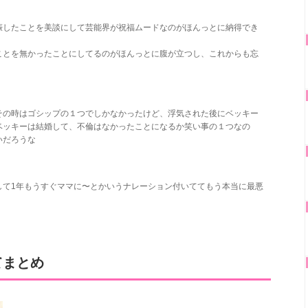
娠したことを美談にして芸能界が祝福ムードなのがほんっとに納得でき
ことを無かったことにしてるのがほんっとに腹が立つし、これからも忘
その時はゴシップの１つでしかなかったけど、浮気された後にベッキー
ベッキーは結婚して、不倫はなかったことになるか笑い事の１つなの
いだろうな
して1年もうすぐママに〜とかいうナレーション付いててもう本当に最悪
てまとめ