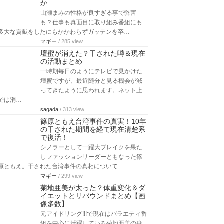
か
山瀬まみの性格が良すぎる事で弊害
も？仕事も真面目に取り組み番組にも
多大な貢献をしたにもかかわらずガッテンを卒…
マギー
/ 285 view
壇蜜が消えた？干された噂＆現在
の活動まとめ
一時期毎日のようにテレビで見かけた
壇蜜ですが、最近随分と見る機会が減
ってきたように思われます。ネット上
では消…
sagada
/ 313 view
篠原ともえ台湾事件の真実！10年
の干された期間を経て現在清楚系
で復活！
シノラーとして一躍大ブレイクを果た
しファッションリーダーともなった篠
原ともえ。干された台湾事件の真相について…
マギー
/ 299 view
菊地亜美が太った？体重変化＆ダ
イエットとリバウンドまとめ【画
像多数】
元アイドリング!!!で現在はバラエティ番
組を中心に活躍している菊地亜美の身