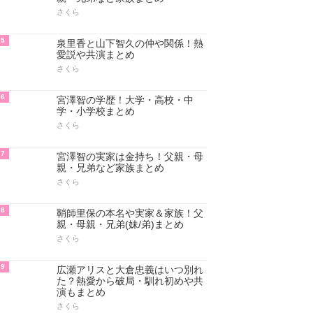
さくら
5
泉里香と山下智久の仲や関係！熱
愛説や共演まとめ
さくら
6
宮澤智の学歴！大学・高校・中
学・小学校まとめ
さくら
7
宮澤智の実家は金持ち！父親・母
親・兄弟など家族まとめ
さくら
8
鞘師里保の本名や実家＆家族！父
親・母親・兄弟(妹/弟)まとめ
さくら
9
広瀬アリスと大倉忠義はいつ別れ
た？熱愛から破局・馴れ初めや共
演もまとめ
さくら