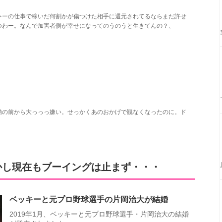
キーの仕事で稼いだ何割かが傷つけた相手に還元されてるならまだ許せ
つわー。なんで加害者側が幸せになってのうのうと生きてんの？、
動の前から大っっっ嫌い。せっかくあのおかげで観なくなったのに。ド
かし現在もブーイングは止まず・・・
ベッキーと元プロ野球選手の片岡治大が結婚
2019年1月、ベッキーと元プロ野球選手・片岡治大の結婚