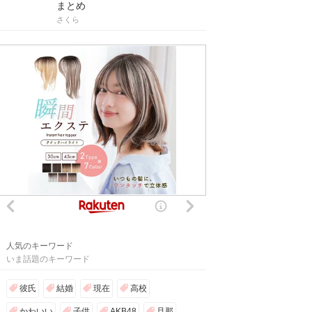
まとめ
さくら
人気のキーワード
いま話題のキーワード
彼氏
結婚
現在
高校
かわいい
子供
AKB48
旦那