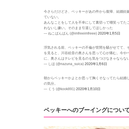
今さらだけどさ、ベッキーがあの件から復帰、結婚妊
ていない。
あんなことをして人を不幸にして裏切って嘲笑ってた
れないし嫌い。そのまま引退してほしかった
— ねこばんばん (@imfreeimfreee)
2020年1月5日
浮気される前、ベッキーの不倫が世間を騒がせてて、
を見ると、川谷絵音の奥さんを思って心が痛む。今や
に、奥さんはテレビを見るのも気をつけなきゃならな
— しほ (@nazuna_suica)
2020年1月6日
朝からベッキーかよとか思って胸くそなってたら結婚
の気分。
— くう (@kook891)
2020年1月10日
ベッキーへのブーイングについ