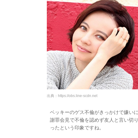
出典：
https://obs.line-scdn.net
ベッキーのゲス不倫がきっかけで嫌い
謝罪会見で不倫を認めず友人と言い切
ったという印象ですね。