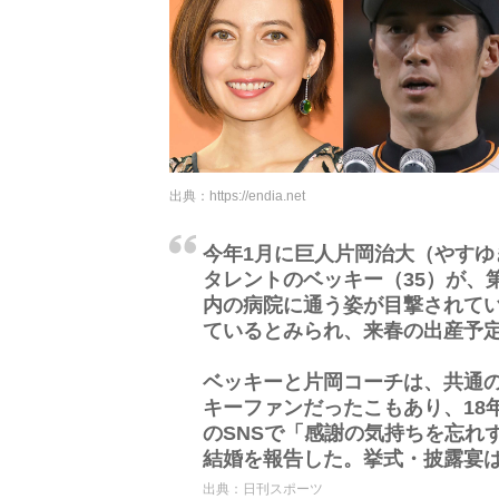
出典：
https://endia.net
今年1月に巨人片岡治大（やすゆ
タレントのベッキー（35）が、
内の病院に通う姿が目撃されて
ているとみられ、来春の出産予
ベッキーと片岡コーチは、共通の
キーファンだったこもあり、18
のSNSで「感謝の気持ちを忘れ
結婚を報告した。挙式・披露宴
出典：
日刊スポーツ