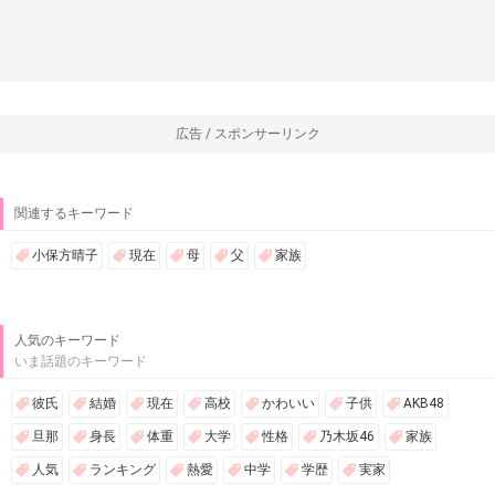
広告 / スポンサーリンク
関連するキーワード
小保方晴子
現在
母
父
家族
人気のキーワード
いま話題のキーワード
彼氏
結婚
現在
高校
かわいい
子供
AKB48
旦那
身長
体重
大学
性格
乃木坂46
家族
人気
ランキング
熱愛
中学
学歴
実家