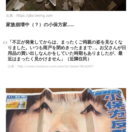
出典：
https://pbs.twimg.com
家族崩壊中（？）の小保方家……
「不正が発覚してからは、まったくご両親の姿を見なくな
りました。いつも雨戸を閉めきったままで…。お父さんが日
用品の買い出しなんかをしていた時期もありましたが、最
近はまったく見かけません」（近隣住民）
出典：
http://news.livedoor.com/article/detail/9616247/