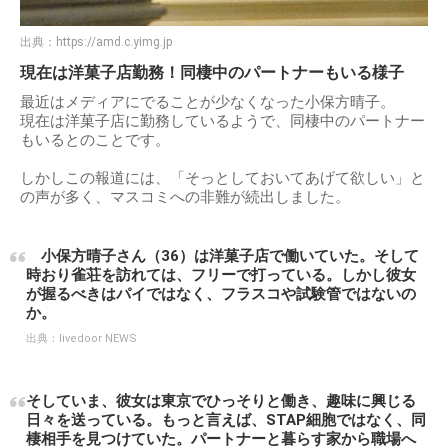
出典：
https://amd.c.yimg.jp
現在は洋菓子店勤務！同棲中のパートナーもいる様子
最近はメディアにでることが少なくなった小保方晴子。
現在は洋菓子店に勤務しているようで、同棲中のパートナー
もいるとのことです。
しかしこの報道には、「そっとしておいてあげて欲しい」と
の声が多く、マスコミへの非難が続出しました。
小保方晴子さん（36）は洋菓子店で働いていた。そして
時おり雀荘を訪れては、フリーで打っている。しかし彼女
が握るべきはパイではなく、フラスコや試験管ではないの
か。
出典：
livedoor NEWS
そしていま、彼女は東京でひっそりと働き、趣味に興じる
日々を送っている。もっと言えば、STAP細胞ではなく、同
棲相手を見つけていた。パートナーと暮らす家から職場へ