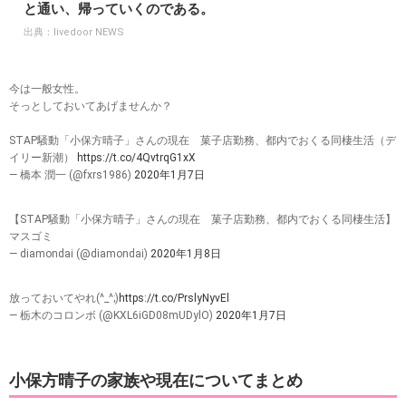
と通い、帰っていくのである。
出典：
livedoor NEWS
今は一般女性。
そっとしておいてあげませんか？
STAP騒動「小保方晴子」さんの現在 菓子店勤務、都内でおくる同棲生活（デ
イリー新潮）
https://t.co/4QvtrqG1xX
— 橋本 潤一 (@fxrs1986)
2020年1月7日
【STAP騒動「小保方晴子」さんの現在 菓子店勤務、都内でおくる同棲生活】
マスゴミ
— diamondai (@diamondai)
2020年1月8日
放っておいてやれ(^_^;)
https://t.co/PrslyNyvEl
— 栃木のコロンボ (@KXL6iGD08mUDylO)
2020年1月7日
小保方晴子の家族や現在についてまとめ