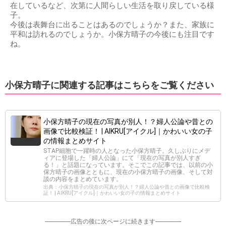
在しているなど、次第に人間らしい生活を取り戻している様
子。
今後は表舞台に出ることはあるのでしょうか？また、家族に
平和は訪れるのでしょうか。小保方晴子の今後にも注目です
ね。
小保方晴子に関連する記事はこちらをご覧ください
小保方晴子の現在の写真が別人！？婦人公論や昔との
画像で比較検証！ | AIKRU[アイクル]｜かわいい女の子
の情報まとめサイト
STAP細胞で一躍時の人となった小保方晴子。久しぶりにメデ
ィアに登場した「婦人公論」にて「現在の写真が別人すぎ
る！」と話題になっています。そこでこの記事では、以前の小
保方晴子の画像とともに、現在の小保方晴子の画像、そして対
談の内容をまとめています。
出典：小保方晴子の現在の写真が別人！？婦人公論や昔との画像で比較検
証！ | AIKRU[アイクル]｜かわいい女の子の情報まとめサイト
-----------------広告の後に次ページに続きます-----------------