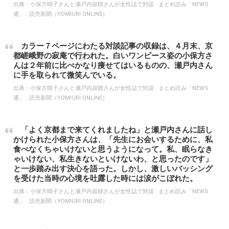
出典：
小保方晴子さんと瀬戸内寂聴さんが女性誌で対談 : まとめ読み「NEWS
通」 : 読売新聞（YOMIURI ONLINE）
カラー７ページにわたる対談記事の収録は、４月末、京
都嵯峨野の寂庵で行われた。白いワンピース姿の小保方さ
んは２年前に比べかなり痩せてはいるものの、瀬戸内さん
に手を取られて微笑んでいる。
出典：
小保方晴子さんと瀬戸内寂聴さんが女性誌で対談 : まとめ読み「NEWS
通」 : 読売新聞（YOMIURI ONLINE）
「よく京都まで来てくれましたね」と瀬戸内さんに話し
かけられた小保方さんは、「先生にお会いするために、私
食べなくちゃいけないと思うようになって。私、眠らなき
ゃいけない、私生きないといけないわ、と思ったのです」
と一歩踏み出す決心を語った。しかし、激しいバッシング
を受けた当時の心境を吐露した時には涙がこぼれた。
出典：
小保方晴子さんと瀬戸内寂聴さんが女性誌で対談 : まとめ読み「NEWS
通」 : 読売新聞（YOMIURI ONLINE）