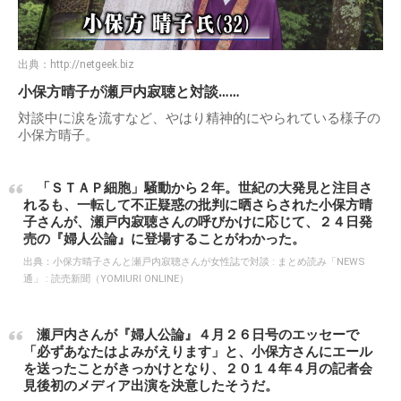
出典：
http://netgeek.biz
小保方晴子が瀬戸内寂聴と対談……
対談中に涙を流すなど、やはり精神的にやられている様子の
小保方晴子。
「ＳＴＡＰ細胞」騒動から２年。世紀の大発見と注目さ
れるも、一転して不正疑惑の批判に晒さらされた小保方晴
子さんが、瀬戸内寂聴さんの呼びかけに応じて、２４日発
売の『婦人公論』に登場することがわかった。
出典：
小保方晴子さんと瀬戸内寂聴さんが女性誌で対談 : まとめ読み「NEWS
通」 : 読売新聞（YOMIURI ONLINE）
瀬戸内さんが『婦人公論』４月２６日号のエッセーで
「必ずあなたはよみがえります」と、小保方さんにエール
を送ったことがきっかけとなり、２０１４年４月の記者会
見後初のメディア出演を決意したそうだ。