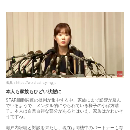
出典：
https://wordleaf.c.yimg.jp
本人も家族もひどい状態に
STAP細胞関連の批判が集中する中、家族にまで影響が及ん
でいるようで、メンタル的にやられている様子の小保方晴
子。本人は自業自得な部分があるとはいえ、家族はかわいそ
うですね。
瀬戸内寂聴と対談を果たし、現在は同棲中のパートナーも存