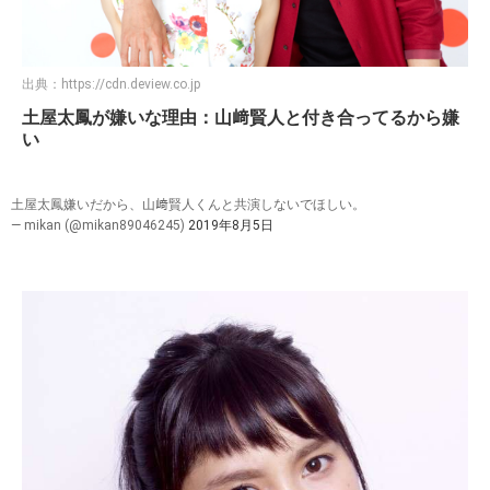
出典：
https://cdn.deview.co.jp
土屋太鳳が嫌いな理由：山﨑賢人と付き合ってるから嫌
い
土屋太鳳嫌いだから、山﨑賢人くんと共演しないでほしい。
— mikan (@mikan89046245)
2019年8月5日