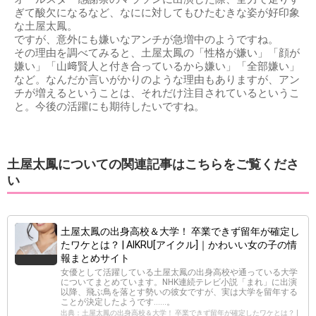
ぎて酸欠になるなど、なにに対してもひたむきな姿が好印象
な土屋太鳳。
ですが、意外にも嫌いなアンチが急増中のようですね。
その理由を調べてみると、土屋太鳳の「性格が嫌い」「顔が
嫌い」「山﨑賢人と付き合っているから嫌い」「全部嫌い」
など。なんだか言いがかりのような理由もありますが、アン
チが増えるということは、それだけ注目されているというこ
と。今後の活躍にも期待したいですね。
土屋太鳳についての関連記事はこちらをご覧くださ
い
土屋太鳳の出身高校＆大学！ 卒業できず留年が確定し
たワケとは？ | AIKRU[アイクル]｜かわいい女の子の情
報まとめサイト
女優として活躍している土屋太鳳の出身高校や通っている大学
についてまとめています。NHK連続テレビ小説「まれ」に出演
以降、飛ぶ鳥を落とす勢いの彼女ですが、実は大学を留年する
ことが決定したようです……。
出典：土屋太鳳の出身高校＆大学！ 卒業できず留年が確定したワケとは？ |