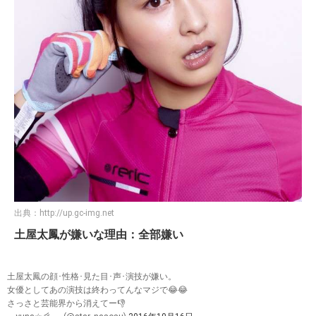
出典：
http://up.gc-img.net
土屋太鳳が嫌いな理由：全部嫌い
土屋太鳳の顔･性格･見た目･声･演技が嫌い。
女優としてあの演技は終わってんなマジで😂😂
さっさと芸能界から消えてー👎