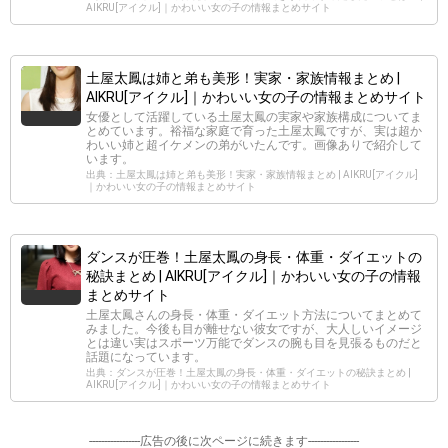
AIKRU[アイクル]｜かわいい女の子の情報まとめサイト
土屋太鳳は姉と弟も美形！実家・家族情報まとめ |
AIKRU[アイクル]｜かわいい女の子の情報まとめサイト
女優として活躍している土屋太鳳の実家や家族構成についてま
とめています。裕福な家庭で育った土屋太鳳ですが、実は超か
わいい姉と超イケメンの弟がいたんです。画像ありで紹介して
います。
出典：土屋太鳳は姉と弟も美形！実家・家族情報まとめ | AIKRU[アイクル]
｜かわいい女の子の情報まとめサイト
ダンスが圧巻！土屋太鳳の身長・体重・ダイエットの
秘訣まとめ | AIKRU[アイクル]｜かわいい女の子の情報
まとめサイト
土屋太鳳さんの身長・体重・ダイエット方法についてまとめて
みました。今後も目が離せない彼女ですが、大人しいイメージ
とは違い実はスポーツ万能でダンスの腕も目を見張るものだと
話題になっています。
出典：ダンスが圧巻！土屋太鳳の身長・体重・ダイエットの秘訣まとめ |
AIKRU[アイクル]｜かわいい女の子の情報まとめサイト
-----------------広告の後に次ページに続きます-----------------