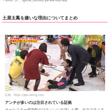
— yuna☆彡.。 (@star_nasosu)
2016年10月16日
土屋太鳳を嫌いな理由についてまとめ
出典：
https://pbs.twimg.com
アンチが多いのは注目されている証拠
オールスター感謝祭のマラソンに出演した際、全力で走りす