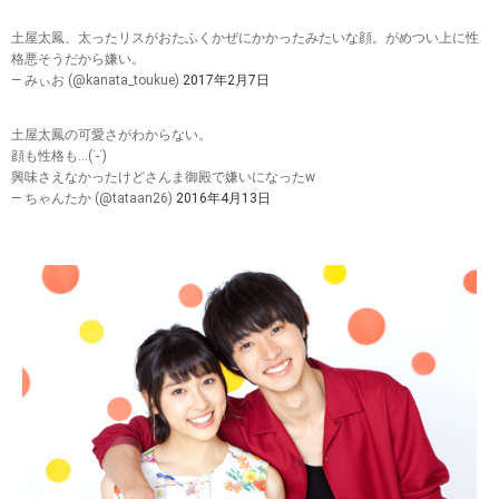
土屋太鳳、太ったリスがおたふくかぜにかかったみたいな顔。がめつい上に性
格悪そうだから嫌い。
— みぃお (@kanata_toukue)
2017年2月7日
土屋太鳳の可愛さがわからない。
顔も性格も…(˙-˙)
興味さえなかったけどさんま御殿で嫌いになったw
— ちゃんたか (@tataan26)
2016年4月13日