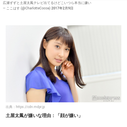
広瀬ずずと土屋太鳳テレビ出てるけどこいつら本当に嫌い
— ここはす (@CharlotteCocoa)
2017年2月9日
出典：
https://cdn.mdpr.jp
土屋太鳳が嫌いな理由：「顔が嫌い」