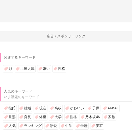
広告 / スポンサーリンク
関連するキーワード
顔
土屋太鳳
嫌い
性格
人気のキーワード
いま話題のキーワード
彼氏
結婚
現在
高校
かわいい
子供
AKB48
旦那
身長
体重
大学
性格
乃木坂46
家族
人気
ランキング
熱愛
中学
学歴
実家