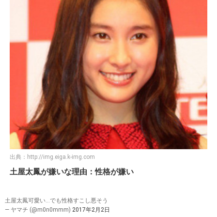
出典：
http://img.eiga.k-img.com
土屋太鳳が嫌いな理由：性格が嫌い
土屋太鳳可愛い…でも性格すこし悪そう
— ヤマチ (@m0n0mmm)
2017年2月2日