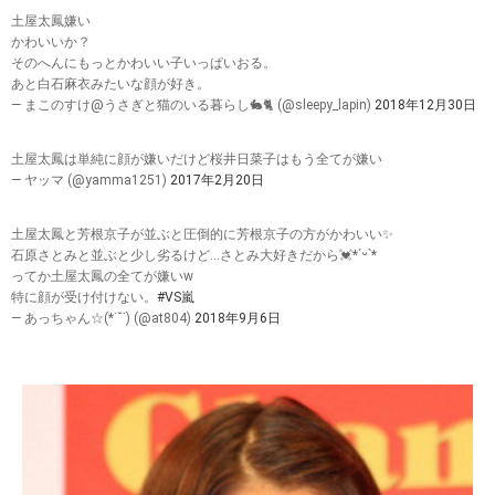
土屋太鳳嫌い
かわいいか？
そのへんにもっとかわいい子いっぱいおる。
あと白石麻衣みたいな顔が好き。
— まこのすけ@うさぎと猫のいる暮らし🐇🐈 (@sleepy_lapin)
2018年12月30日
土屋太鳳は単純に顔が嫌いだけど桜井日菜子はもう全てが嫌い
— ヤッマ (@yamma1251)
2017年2月20日
土屋太鳳と芳根京子が並ぶと圧倒的に芳根京子の方がかわいい✨
石原さとみと並ぶと少し劣るけど…さとみ大好きだから💓*ˊᵕˋ*
ってか土屋太鳳の全てが嫌いw
特に顔が受け付けない。
#VS嵐
— あっちゃん☆(*˙˘˙) (@at804)
2018年9月6日