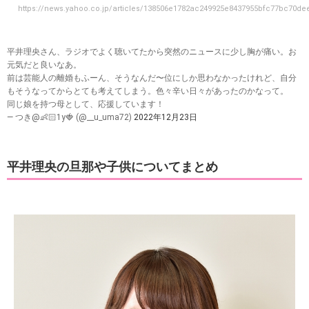
https://news.yahoo.co.jp/articles/138506e1782ac249925e8437955bfc77bc70de
平井理央さん、ラジオでよく聴いてたから突然のニュースに少し胸が痛い。お
元気だと良いなあ。
前は芸能人の離婚もふーん、そうなんだ〜位にしか思わなかったけれど、自分
もそうなってからとても考えてしまう。色々辛い日々があったのかなって。
同じ娘を持つ母として、応援しています！
— つき@👶🏻1y🍓 (@__u_uma72)
2022年12月23日
平井理央の旦那や子供についてまとめ