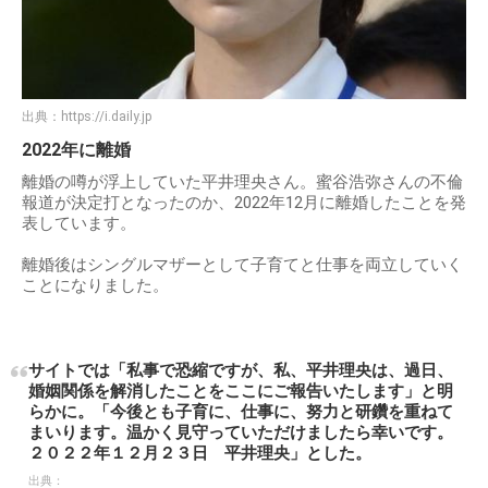
出典：
https://i.daily.jp
2022年に離婚
離婚の噂が浮上していた平井理央さん。蜜谷浩弥さんの不倫
報道が決定打となったのか、2022年12月に離婚したことを発
表しています。
離婚後はシングルマザーとして子育てと仕事を両立していく
ことになりました。
サイトでは「私事で恐縮ですが、私、平井理央は、過日、
婚姻関係を解消したことをここにご報告いたします」と明
らかに。「今後とも子育に、仕事に、努力と研鑽を重ねて
まいります。温かく見守っていただけましたら幸いです。
２０２２年１２月２３日 平井理央」とした。
出典：