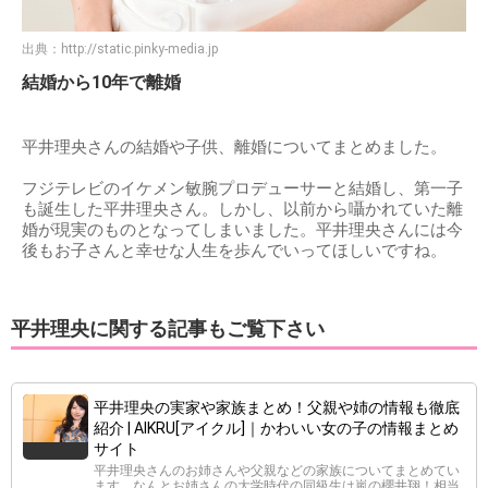
出典：
http://static.pinky-media.jp
結婚から10年で離婚
平井理央さんの結婚や子供、離婚についてまとめました。
フジテレビのイケメン敏腕プロデューサーと結婚し、第一子
も誕生した平井理央さん。しかし、以前から囁かれていた離
婚が現実のものとなってしまいました。平井理央さんには今
後もお子さんと幸せな人生を歩んでいってほしいですね。
平井理央に関する記事もご覧下さい
平井理央の実家や家族まとめ！父親や姉の情報も徹底
紹介 | AIKRU[アイクル]｜かわいい女の子の情報まとめ
サイト
平井理央さんのお姉さんや父親などの家族についてまとめてい
ます。なんとお姉さんの大学時代の同級生は嵐の櫻井翔！相当