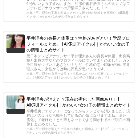
仲がいいようですね。また、旦那の蜜谷浩弥さんの元カノはフ
ジテレビアナウンサーの戸部洋子さんだった！？
出典：平井理央の実家や家族まとめ！父親や姉の情報も徹底紹介 | AIKRU[ア
イクル]｜かわいい女の子の情報まとめサイト
平井理央の身長と体重は？性格があざとい！学歴プロ
フィールまとめ。 | AIKRU[アイクル]｜かわいい女の子
の情報まとめサイト
元日本テレビアナウンサー平井理央さんの身長や体重、出身高
校と出身大学などのプロフィールについてまとめました。カメ
ラ目線がウザい！あざとい！など、性格の悪い印象が強い平井
理央さん。女性からは時に評判が悪いようです。
出典：平井理央の身長と体重は？性格があざとい！学歴プロフィールまと
め。 | AIKRU[アイクル]｜かわいい女の子の情報まとめサイト
平井理央が消えた？現在の劣化した画像あり！ |
AIKRU[アイクル]｜かわいい女の子の情報まとめサイト
平井理央アナがフリーになってからテレビから消えました。現
在はどのような活動をしているのか気になりますよね。また、
劣化して老けた！との声もネットでよく聞かれるので現在の画
像もまとめました。
出典：平井理央が消えた？現在の劣化した画像あり！ | AIKRU[アイクル]｜
かわいい女の子の情報まとめサイト