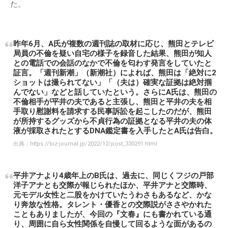
た。
昨年6月、A氏が複数の週刊誌の取材に応じ、熊田とテレビ
局員の不倫を疑い自宅の様子を録音した結果、熊田が知人
との電話での会話のなかで不倫を匂わす発言をしていたと
証言。「週刊新潮」（新潮社）によれば、熊田は「絶対に2
ショットは撮られてない」「（夫は）確実な証拠は絶対掴
んでない」などと話していたという。さらにA氏は、熊田の
不倫相手が平井の夫であると主張し、熊田と平井の夫を相
手取り慰謝料を請求する民事訴訟を起こしたのだが、熊田
が所持するグッズから不貞行為の証拠となる平井の夫の体
液が採取されたとするDNA鑑定書を入手したとA氏は告白。
出典：
https://biz-journal.jp/2022/12/post_330291.html
平井アナより4歳年上のB氏は、過去に、同じくフジの戸部
洋子アナとも交際が報じられたほか、平井アナと交際時、
元モデル女性と二股をかけていたうわさもあるなど、かな
り奔放な性格。タレント・優香との交際説がささやかれた
こともありましたが、今回の『文春』にも書かれている通
り、周囲に自ら女性関係を自慢して回るような面があるの