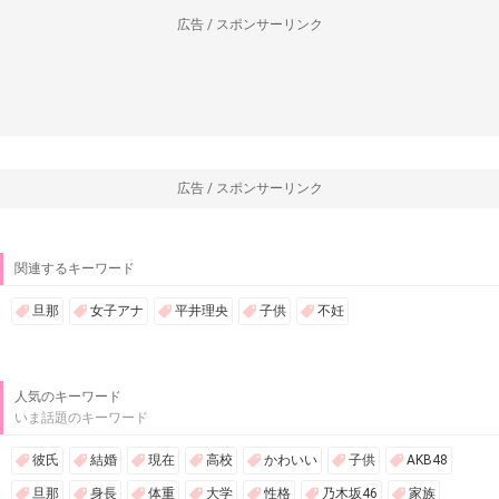
広告 / スポンサーリンク
広告 / スポンサーリンク
関連するキーワード
旦那
女子アナ
平井理央
子供
不妊
人気のキーワード
いま話題のキーワード
彼氏
結婚
現在
高校
かわいい
子供
AKB48
旦那
身長
体重
大学
性格
乃木坂46
家族