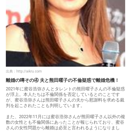
出典：
http://aikru.com
離婚の噂その④ 夫と熊田曜子の不倫疑惑で離婚危機！
2021年に蜜谷浩弥さんとタレントの熊田曜子さんの不倫疑惑
が浮上。本人たちは不倫関係を否定しているとのことです
が、蜜谷浩弥さんは熊田曜子さんの夫から慰謝料を求める裁
判を起こされたことも判明しています。
また、2022年11月には蜜谷浩弥さんが熊田曜子さん以外の複
数の女性とも不倫関係にあったことが報じられており、蜜谷
さんの女性問題から離婚は必至と言われるようになりまし