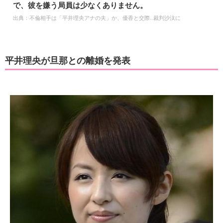
で、彼を嫌う局員は少なくありません。
出典：
不倫相手は「平井理央アナの夫」か、優香と交際…裁判沙汰に
平井理央が旦那との離婚を発表