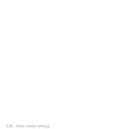
出典：
https://daily.c.yimg.jp