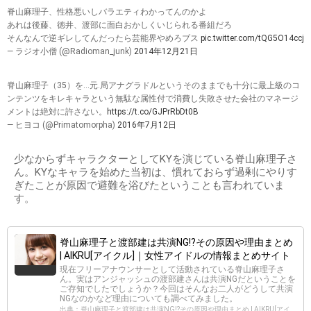
脊山麻理子、性格悪いしバラエティわかってんのかよ
あれは後藤、徳井、渡部に面白おかしくいじられる番組だろ
そんなんで逆ギレしてんだったら芸能界やめろブス
pic.twitter.com/tQG5O14ccj
— ラジオ小僧 (@Radioman_junk)
2014年12月21日
脊山麻理子（35）を…元.局アナグラドルというそのままでも十分に最上級のコ
ンテンツをキレキャラという無駄な属性付で消費し失敗させた会社のマネージ
メントは絶対に許さない。
https://t.co/GJPrRbDt0B
— ヒヨコ (@Primatomorpha)
2016年7月12日
少なからずキャラクターとしてKYを演じている脊山麻理子さ
ん。KYなキャラを始めた当初は、慣れておらず過剰にやりす
ぎたことが原因で避難を浴びたということも言われていま
す。
脊山麻理子と渡部建は共演NG⁉︎その原因や理由まとめ
| AIKRU[アイクル]｜女性アイドルの情報まとめサイト
現在フリーアナウンサーとして活動されている脊山麻理子さ
ん。実はアンジャッシュの渡部建さんは共演NGだということを
ご存知でしたでしょうか？今回はそんなお二人がどうして共演
NGなのかなど理由についても調べてみました。
出典：脊山麻理子と渡部建は共演NG⁉︎その原因や理由まとめ | AIKRU[アイ