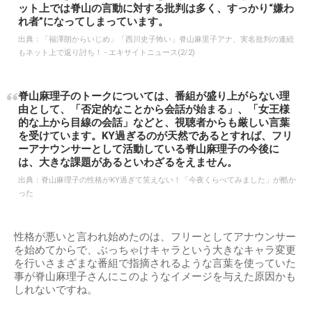
ット上では脊山の言動に対する批判は多く、すっかり“嫌わ
れ者”になってしまっています。
出典：
「福澤朗からいじめ」「西川史子怖い」脊山麻里子アナ、実名批判の連続
もネット上で返り討ち！ - エキサイトニュース(2/2)
脊山麻理子のトークについては、番組が盛り上がらない理
由として、「否定的なことから会話が始まる」、「女王様
的な上から目線の会話」などと、視聴者からも厳しい言葉
を受けています。KY過ぎるのが天然であるとすれば、フリ
ーアナウンサーとして活動している脊山麻理子の今後に
は、大きな課題があるといわざるをえません。
出典：
脊山麻理子の性格がKY過ぎて笑えない！「今夜くらべてみました」が酷か
った
性格が悪いと言われ始めたのは、フリーとしてアナウンサー
を始めてからで、ぶっちゃけキャラという大きなキャラ変更
を行いさまざまな番組で指摘されるような言葉を使っていた
事が脊山麻理子さんにこのようなイメージを与えた原因かも
しれないですね。