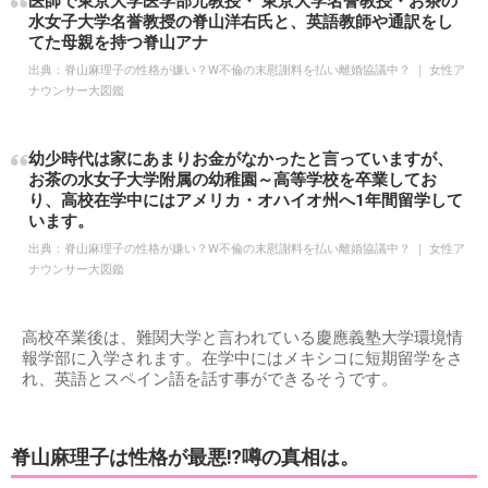
医師で東京大学医学部元教授・ 東京大学名誉教授・お茶の
水女子大学名誉教授の脊山洋右氏と、英語教師や通訳をし
てた母親を持つ脊山アナ
出典：
脊山麻理子の性格が嫌い？W不倫の末慰謝料を払い離婚協議中？ ｜ 女性ア
ナウンサー大図鑑
幼少時代は家にあまりお金がなかったと言っていますが、
お茶の水女子大学附属の幼稚園～高等学校を卒業してお
り、高校在学中にはアメリカ・オハイオ州へ1年間留学して
います。
出典：
脊山麻理子の性格が嫌い？W不倫の末慰謝料を払い離婚協議中？ ｜ 女性ア
ナウンサー大図鑑
高校卒業後は、難関大学と言われている慶應義塾大学環境情
報学部に入学されます。在学中にはメキシコに短期留学をさ
れ、英語とスペイン語を話す事ができるそうです。
脊山麻理子は性格が最悪⁉︎噂の真相は。