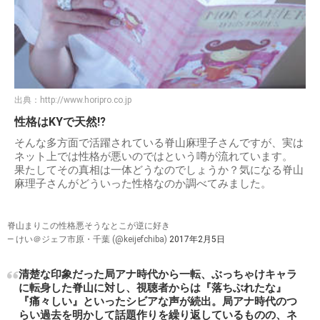
出典：
http://www.horipro.co.jp
性格はKYで天然⁉︎
そんな多方面で活躍されている脊山麻理子さんですが、実は
ネット上では性格が悪いのではという噂が流れています。
果たしてその真相は一体どうなのでしょうか？気になる脊山
麻理子さんがどういった性格なのか調べてみました。
脊山まりこの性格悪そうなとこが逆に好き
— けい＠ジェフ市原・千葉 (@keijefchiba)
2017年2月5日
清楚な印象だった局アナ時代から一転、ぶっちゃけキャラ
に転身した脊山に対し、視聴者からは『落ちぶれたな』
『痛々しい』といったシビアな声が続出。局アナ時代のつ
らい過去を明かして話題作りを繰り返しているものの、ネ