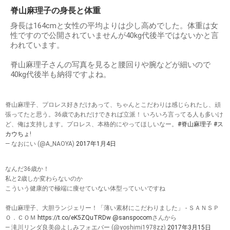
脊山麻理子の身長と体重
身長は164cmと女性の平均よりは少し高めでした。体重は女
性ですので公開されていませんが40kg代後半ではないかと言
われています。
脊山麻理子さんの写真を見ると腰回りや腕などが細いので
40kg代後半も納得ですよね。
脊山麻理子、プロレス好きだけあって、ちゃんとこだわりは感じられたし、頑
張ってたと思う。36歳であれだけできれば立派！ いろいろ言ってる人も多いけ
ど、俺は支持します。プロレス、本格的にやってほしいなー。
#脊山麻理子
#ス
カウちょ
!
— なおにい (@A_NAOYA)
2017年1月4日
なんだ36歳か！
私と2歳しか変わらないのか
こういう健康的で極端に痩せていない体型っていいですね
脊山麻理子、大胆ランジェリー！「薄い素材にこだわりました」 - ＳＡＮＳＰ
Ｏ．ＣＯＭ
https://t.co/eK5ZQuTRDw
@sanspocom
さんから
— 滝川リンダ良美@よしみフォエバー (@yoshimi1978zz)
2017年3月15日