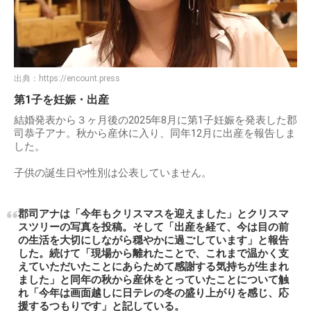
出典：
https://encount.press
第1子を妊娠・出産
結婚発表から３ヶ月後の2025年8月に第1子妊娠を発表した郡
司恭子アナ。秋から産休に入り、同年12月に出産を報告しま
した。
子供の誕生日や性別は公表していません。
郡司アナは「今年もクリスマスを迎えました」とクリスマ
スツリーの写真を投稿。そして「出産を経て、今は目の前
の生活を大切にしながら穏やかに過ごしています」と報告
した。続けて「現場から離れたことで、これまで温かく支
えていただいたことにあらためて感謝する気持ちが生まれ
ました」と同年の秋から産休をとっていたことについて触
れ「今年は画面越しに日テレの冬の盛り上がりを感じ、応
援するつもりです」と記している。