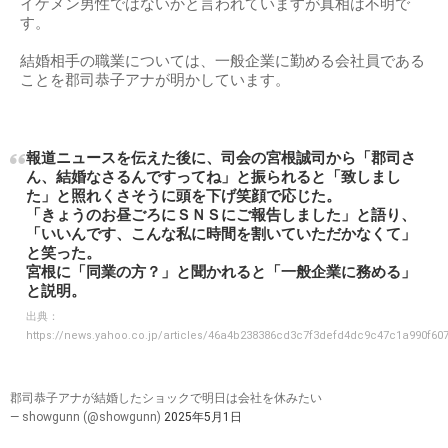
イケメン男性ではないかと言われていますが真相は不明で
す。
結婚相手の職業については、一般企業に勤める会社員である
ことを郡司恭子アナが明かしています。
報道ニュースを伝えた後に、司会の宮根誠司から「郡司さ
ん、結婚なさるんですってね」と振られると「致しまし
た」と照れくさそうに頭を下げ笑顔で応じた。
「きょうのお昼ごろにＳＮＳにご報告しました」と語り、
「いいんです、こんな私に時間を割いていただかなくて」
と笑った。
宮根に「同業の方？」と聞かれると「一般企業に務める」
と説明。
出典：
https://news.yahoo.co.jp/articles/46a4b238386cd3c7f3defd4dc9c47c1a990f60
郡司恭子アナが結婚したショックで明日は会社を休みたい
— showgunn (@showgunn)
2025年5月1日