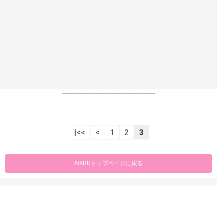
----------------------------------------------------------------
|<<
<
1
2
3
AIKRUトップページに戻る