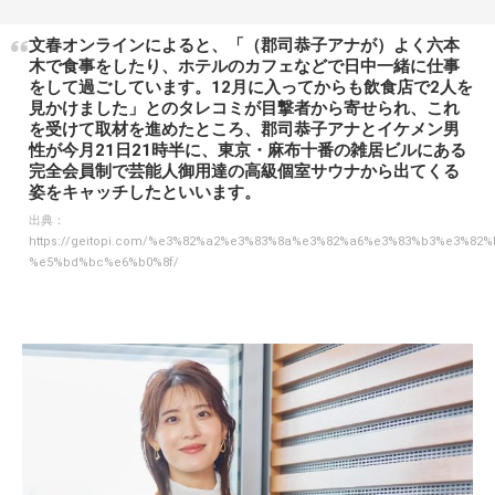
文春オンラインによると、「（郡司恭子アナが）よく六本
木で食事をしたり、ホテルのカフェなどで日中一緒に仕事
をして過ごしています。12月に入ってからも飲食店で2人を
見かけました」とのタレコミが目撃者から寄せられ、これ
を受けて取材を進めたところ、郡司恭子アナとイケメン男
性が今月21日21時半に、東京・麻布十番の雑居ビルにある
完全会員制で芸能人御用達の高級個室サウナから出てくる
姿をキャッチしたといいます。
出典：
https://geitopi.com/%e3%82%a2%e3%83%8a%e3%82%a6%e3%83%b3%e3
%e5%bd%bc%e6%b0%8f/