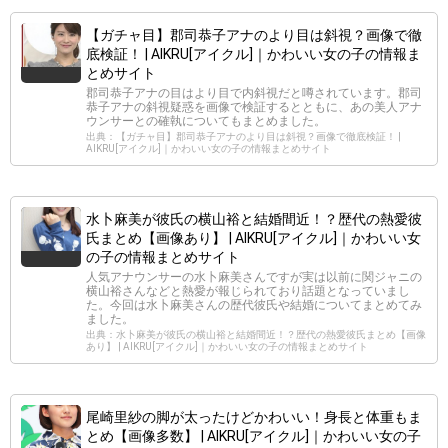
【ガチャ目】郡司恭子アナのより目は斜視？画像で徹
底検証！ | AIKRU[アイクル]｜かわいい女の子の情報ま
とめサイト
郡司恭子アナの目はより目で内斜視だと噂されています。郡司
恭子アナの斜視疑惑を画像で検証するとともに、あの美人アナ
ウンサーとの確執についてもまとめました。
出典：【ガチャ目】郡司恭子アナのより目は斜視？画像で徹底検証！ |
AIKRU[アイクル]｜かわいい女の子の情報まとめサイト
水卜麻美が彼氏の横山裕と結婚間近！？歴代の熱愛彼
氏まとめ【画像あり】 | AIKRU[アイクル]｜かわいい女
の子の情報まとめサイト
人気アナウンサーの水卜麻美さんですが実は以前に関ジャニの
横山裕さんなどと熱愛が報じられており話題となっていまし
た。今回は水卜麻美さんの歴代彼氏や結婚についてまとめてみ
ました。
出典：水卜麻美が彼氏の横山裕と結婚間近！？歴代の熱愛彼氏まとめ【画像
あり】 | AIKRU[アイクル]｜かわいい女の子の情報まとめサイト
尾崎里紗の脚が太ったけどかわいい！身長と体重もま
とめ【画像多数】 | AIKRU[アイクル]｜かわいい女の子