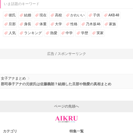
いま話題のキーワード
彼氏
結婚
現在
高校
かわいい
子供
AKB48
旦那
身長
体重
大学
性格
乃木坂46
家族
人気
ランキング
熱愛
中学
学歴
実家
広告 / スポンサーリンク
女子アナまとめ
郡司恭子アナの元彼氏は佐藤義朗？結婚した旦那や熱愛の真相まとめ
ページの先頭へ
カテゴリ
特集一覧