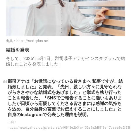
出典：
https://sorteplus.net
結婚を発表
そして、2025年5月1日、郡司恭子アナがインスタグラムで結
婚したことを発表しました。
郡司アナは「お世話になっている皆さまへ 私事ですが、結
婚致しました」と発表。「先日、親しい方々に見守られな
がらささやかな結婚式をあげました」と挙式も執り行った
ことを報告した。「SNSでご報告することに迷いもありま
したが日頃から応援してくださる皆さまには感謝の気持ち
を込め、自分自身の言葉でお伝えすることにしました」と
自身のInstagramで公表した理由を説明。
出典：
https://news.yahoo.co.jp/articles/cf0843e2b3fc4f32e9a2df519eff7baea9a2f93f