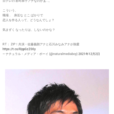
日テレの 郡司恭子アナなのかぁ…。
こういう、
職場… 身近な とこ ばかりで
恋人を作る人って、どうなんでしょ？
気まずく なったりは、しないのかな？
.
RT： ZIP！共演・佐藤義朗アナと石川みなみアナが熱愛
https://t.co/l0ppGzZ00y
— ナチュラル・メディア・ボーイ (@naturalmediaboy)
2021年12月2日