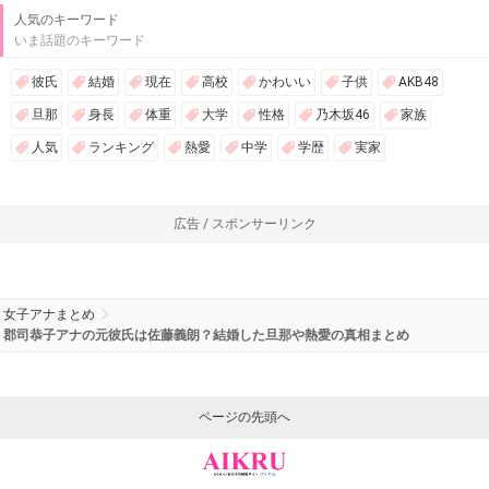
人気のキーワード
いま話題のキーワード
彼氏
結婚
現在
高校
かわいい
子供
AKB48
旦那
身長
体重
大学
性格
乃木坂46
家族
人気
ランキング
熱愛
中学
学歴
実家
広告 / スポンサーリンク
女子アナまとめ
郡司恭子アナの元彼氏は佐藤義朗？結婚した旦那や熱愛の真相まとめ
ページの先頭へ