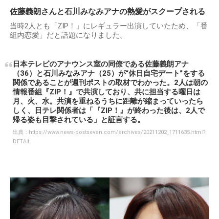
佐藤義朗さんと石川みなみアナの熱愛がスクープされる
当時2人とも「ZIP！」にレギュラー出演していたため、「番
組内恋愛」だと話題になりました。
日本テレビのアナウンス室の同僚である佐藤義朗アナ
（36）と石川みなみアナ（25）が“休日自宅デート”をする
関係であることが週刊ポストの取材でわかった。2人は朝の
情報番組『ZIP！』で共演しており、共に担当する曜日は
月、火、水。共演を重ねるうちに距離が縮まっていったら
しく、日テレ関係者は「『ZIP！』が終わった後は、2人で
帰る姿も目撃されている」と証言する。
出典：
https://www.news-postseven.com/archives/20211202_1711635.html?
DETAIL