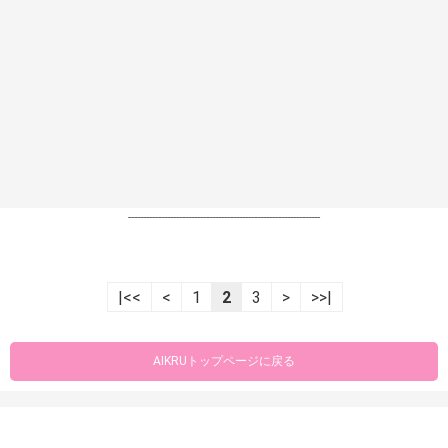
----------------------------------------------------------------
|<<
<
1
2
3
>
>>|
AIKRUトップページに戻る