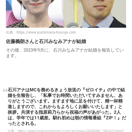
出典：
https://www.yoshimasa-hosoya.com
佐藤義朗さんと石川みなみアナが結婚
その後、2023年9月に、石川みなみアナが結婚を報告してい
ます。
石川アナはMCを務めるきょう放送の『ゼロイチ』の中で結
婚を生報告し、「私事でお時間いただいてすみません、あ
りがとうございます。ますます地に足を付けて、精一杯精
進しますので、これからもよろしくお願いいたします」と
挨拶。共演する指原莉乃らから祝福の声があがった。2人
は、学年では11歳差。馴れ初めは朝の情報番組『ZIP！』だ
ったとされる。
出典：
https://www.news-postseven.com/archives/20230902_1901672.html?