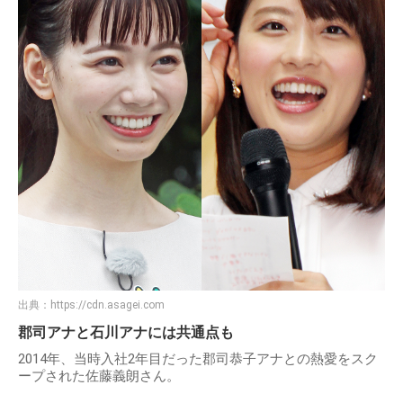
出典：
https://cdn.asagei.com
郡司アナと石川アナには共通点も
2014年、当時入社2年目だった郡司恭子アナとの熱愛をスク
ープされた佐藤義朗さん。