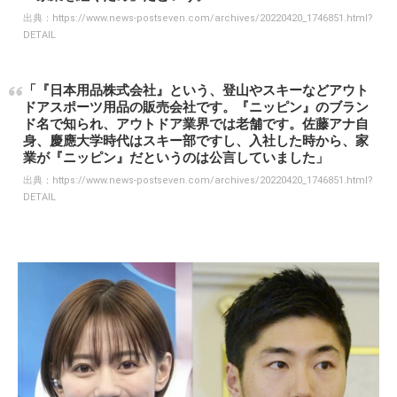
出典：
https://www.news-postseven.com/archives/20220420_1746851.html?
DETAIL
「『日本用品株式会社』という、登山やスキーなどアウト
ドアスポーツ用品の販売会社です。『ニッピン』のブラン
ド名で知られ、アウトドア業界では老舗です。佐藤アナ自
身、慶應大学時代はスキー部ですし、入社した時から、家
業が『ニッピン』だというのは公言していました」
出典：
https://www.news-postseven.com/archives/20220420_1746851.html?
DETAIL