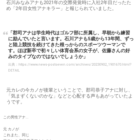
石川みなみアナも2021年の交際発覚時に入社2年目だったた
め「2年目女性アナキラー」と報じられていました。
「郡司アナは学生時代はゴルフ部に所属し、早朝から練習
に励んでいたと言います。石川アナも5歳から13年間、ずっ
と陸上競技を続けてきた根っからのスポーツウーマンで
す。ほぼ新卒で初々しい体育会系の女子が、佐藤さんの好
みのタイプなのではないでしょうか」
出典：
https://www.news-postseven.com/archives/20230902_1901670.html?
DETAIL
元カレの今カノが後輩ということで、郡司恭子アナに対し、
「気まずくないのかな」などと心配する声もあがっていたよ
うです。
この男性アナ…
元 カノが
これまた、同じ