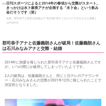
日刊スポーツによると2014年の春頃から交際がスタート。
きっかけは水卜麻美アナが企画する「水卜会」という飲み
会だそうです（笑）
出典：
郡司恭子と彼氏の結婚はﾌﾘｰ転向後?美すっぴん+ﾐﾆで太ももちら画像 |
JOYSPO!!
郡司恭子アナと佐藤義朗さんが破局！佐藤義朗さん
は石川みなみアナと交際・結婚
2014年に熱愛を報じられた郡司恭子アナと佐藤義朗さんです
が、いつの間にか破局してしまっていたようです。
2人の破局は、佐藤義朗さんと、同じく日テレのアナウンサ
ー・石川みなみさんの交際が2021年12月に報じられたことで
決定的となりました。