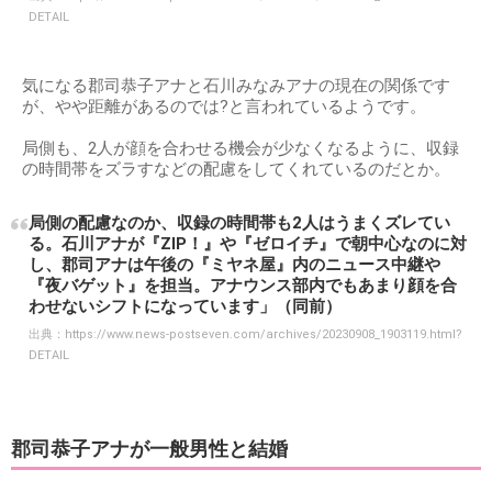
DETAIL
気になる郡司恭子アナと石川みなみアナの現在の関係です
が、やや距離があるのでは?と言われているようです。
局側も、2人が顔を合わせる機会が少なくなるように、収録
の時間帯をズラすなどの配慮をしてくれているのだとか。
局側の配慮なのか、収録の時間帯も2人はうまくズレてい
る。石川アナが『ZIP！』や『ゼロイチ』で朝中心なのに対
し、郡司アナは午後の『ミヤネ屋』内のニュース中継や
『夜バゲット』を担当。アナウンス部内でもあまり顔を合
わせないシフトになっています」（同前）
出典：
https://www.news-postseven.com/archives/20230908_1903119.html?
DETAIL
郡司恭子アナが一般男性と結婚