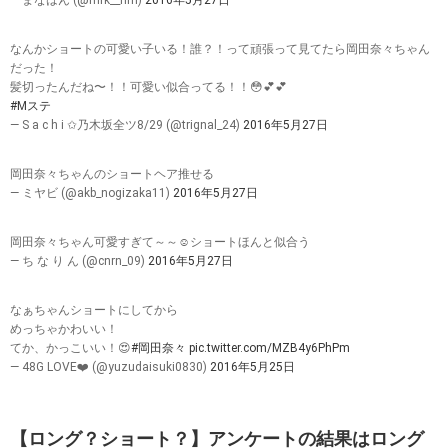
— まなはん (@mrk__hrn)
2016年5月27日
なんかショートの可愛い子いる！誰？！って頑張って見てたら岡田奈々ちゃん
だった！
髪切ったんだね〜！！可愛い似合ってる！！😳💕💕
#Mステ
— S a c h i ✩乃木坂全ツ8/29 (@trignal_24)
2016年5月27日
岡田奈々ちゃんのショートヘア推せる
— ミヤビ (@akb_nogizaka11)
2016年5月27日
岡田奈々ちゃん可愛すぎて～～☺️ショートほんと似合う
— ち な り ん (@cnrn_09)
2016年5月27日
なぁちゃんショートにしてから
めっちゃかわいい！
てか、かっこいい！😍
#岡田奈々
pic.twitter.com/MZB4y6PhPm
— 48G LOVE❤️ (@yuzudaisuki0830)
2016年5月25日
【ロング？ショート？】アンケートの結果はロング