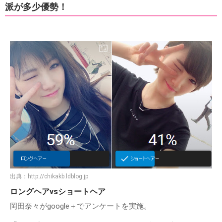
派が多少優勢！
出典：
http://chikakb.ldblog.jp
ロングヘアvsショートヘア
岡田奈々がgoogle＋でアンケートを実施。