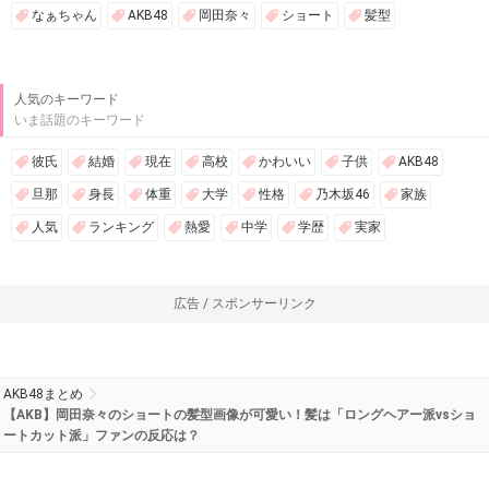
なぁちゃん
AKB48
岡田奈々
ショート
髪型
人気のキーワード
いま話題のキーワード
彼氏
結婚
現在
高校
かわいい
子供
AKB48
旦那
身長
体重
大学
性格
乃木坂46
家族
人気
ランキング
熱愛
中学
学歴
実家
広告 / スポンサーリンク
AKB48まとめ
【AKB】岡田奈々のショートの髪型画像が可愛い！髪は「ロングヘアー派vsショ
ートカット派」ファンの反応は？