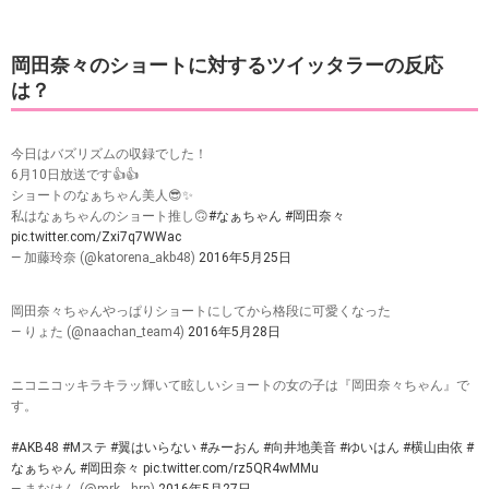
岡田奈々のショートに対するツイッタラーの反応
は？
今日はバズリズムの収録でした！
6月10日放送です👍👍
ショートのなぁちゃん美人😎✨
私はなぁちゃんのショート推し🙃
#なぁちゃん
#岡田奈々
pic.twitter.com/Zxi7q7WWac
— 加藤玲奈 (@katorena_akb48)
2016年5月25日
岡田奈々ちゃんやっぱりショートにしてから格段に可愛くなった
— りょた (@naachan_team4)
2016年5月28日
ニコニコッキラキラッ輝いて眩しいショートの女の子は『岡田奈々ちゃん』で
す。
#AKB48
#Mステ
#翼はいらない
#みーおん
#向井地美音
#ゆいはん
#横山由依
#
なぁちゃん
#岡田奈々
pic.twitter.com/rz5QR4wMMu