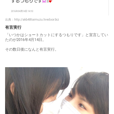
出典：
http://akb48taimuzu.livedoor.biz
有言実行
「いつかはショートカットにするつもりです」と宣言してい
たのが2016年4月14日。
その数日後になんと有言実行。