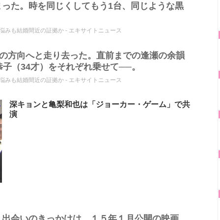
まった。時を同じくしてもう1台、同じような黒
みも結婚間近の証拠か - エキサイトニュース
々の方向へと走り去った。直前までの逢瀬の余韻
恭子（34才）をそれぞれ乗せて──。
みも結婚間近の証拠か - エキサイトニュース
深キョンと亀梨和也は「ジョーカー・ゲーム」で共
演
、出会いのきっかけは、１５年１月公開の映画