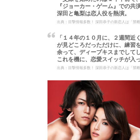
『ジョーカー・ゲーム』での共
深田と亀梨は恋人役を熱演。
出典：
目撃情報多数！ 深田恭子の新恋人は「禁断の
「１４年の１０月に、２週間近
が見どころだっただけに、練習
余って、ディープキスまでして
これを機に、恋愛スイッチが入
出典：
目撃情報多数！ 深田恭子の新恋人は「禁断の