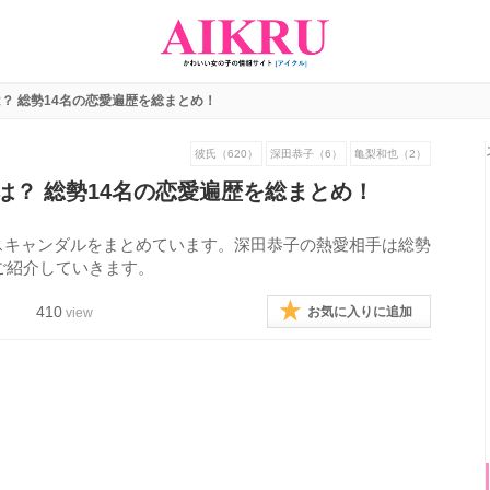
？ 総勢14名の恋愛遍歴を総まとめ！
彼氏（620）
深田恭子（6）
亀梨和也（2）
は？ 総勢14名の恋愛遍歴を総まとめ！
スキャンダルをまとめています。深田恭子の熱愛相手は総勢
つご紹介していきます。
410
お気に入りに追加
view