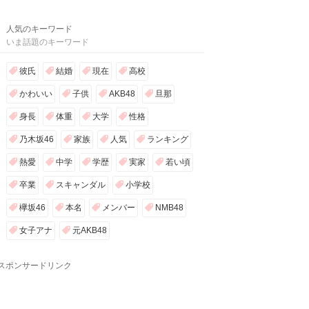
人気のキーワード
いま話題のキーワード
彼氏
結婚
現在
高校
かわいい
子供
AKB48
旦那
身長
体重
大学
性格
乃木坂46
家族
人気
ランキング
熱愛
中学
学歴
実家
若い頃
卒業
スキャンダル
小学校
欅坂46
本名
メンバー
NMB48
女子アナ
元AKB48
スポンサードリンク