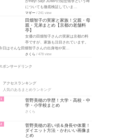
がHey! Say! JUMPの知念侑李という噂
についても徹底検証していま…
マギー
/ 241 view
田畑智子の実家と家族！父親・母
親・兄弟まとめ【京都の老舗料
亭】
女優の田畑智子さんの実家は京都の料
亭ですが、家族も注目されています。
今日はそんな田畑智子さんの出身地や実…
さくら
/ 478 view
スポンサードリンク
アクセスランキング
人気のあるまとめランキング
1
菅野美穂の学歴！大学・高校・中
学・小学校まとめ
さくら
2
菅野美穂の若い頃＆身長や体重！
ダイエット方法・かわいい画像ま
とめ