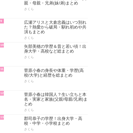
親・母親・兄弟(妹/弟)まとめ
さくら
9
広瀬アリスと大倉忠義はいつ別れ
た？熱愛から破局・馴れ初めや共
演もまとめ
さくら
10
矢部美穂の学歴＆昔と若い頃！出
身大学・高校など総まとめ
さくら
11
菅原小春の身長や体重・学歴(高
校/大学)と経歴を総まとめ
さくら
12
菅原小春は韓国人？生い立ちと本
名・実家と家族(父親/母親/兄弟)ま
とめ
さくら
13
郡司恭子の学歴！出身大学・高
校・中学・小学校まとめ
さくら