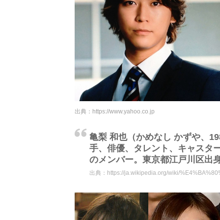
出典：
https://www.yahoo.co.jp
亀梨 和也（かめなし かずや、19
手、俳優、タレント、キャスター
のメンバー。東京都江戸川区出
出典：
https://ja.wikipedia.org/wiki/%E4