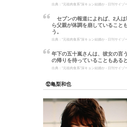
出典：
“元祖肉食系”深キョン結婚か - 日刊サイゾ
セブンの報道によれば、2人は
ら父親が体調を崩していること
う。
出典：
“元祖肉食系”深キョン結婚か - 日刊サイゾ
年下の五十嵐さんは、彼女の言
の帰りを待っていることもある
出典：
“元祖肉食系”深キョン結婚か - 日刊サイゾ
⑫亀梨和也