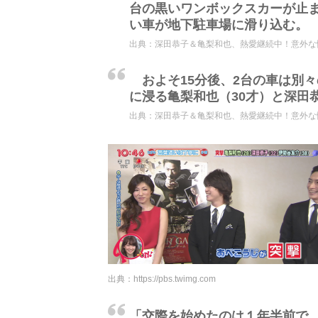
台の黒いワンボックスカーが止
い車が地下駐車場に滑り込む。
出典：
深田恭子＆亀梨和也、熱愛継続中！意外な悩
およそ15分後、2台の車は別
に浸る亀梨和也（30才）と深田
出典：
深田恭子＆亀梨和也、熱愛継続中！意外な悩
出典：
https://pbs.twimg.com
「交際を始めたのは１年半前で