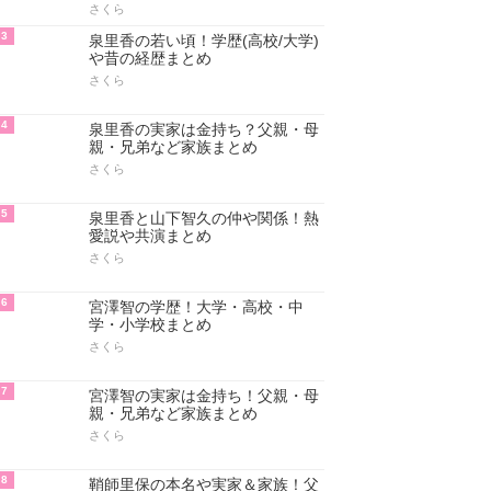
さくら
3
泉里香の若い頃！学歴(高校/大学)
や昔の経歴まとめ
さくら
4
泉里香の実家は金持ち？父親・母
親・兄弟など家族まとめ
さくら
5
泉里香と山下智久の仲や関係！熱
愛説や共演まとめ
さくら
6
宮澤智の学歴！大学・高校・中
学・小学校まとめ
さくら
7
宮澤智の実家は金持ち！父親・母
親・兄弟など家族まとめ
さくら
8
鞘師里保の本名や実家＆家族！父