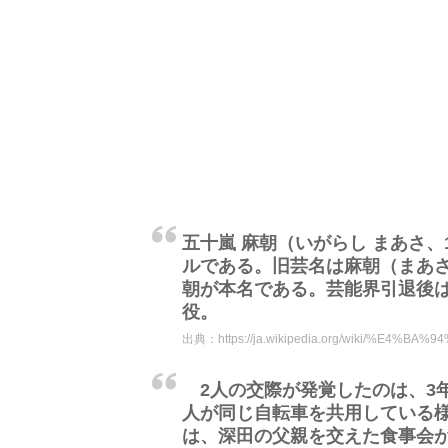
五十嵐 麻朝（いがらし まあさ、1
ルである。旧芸名は麻朝（まあさ
朝が本名である。芸能界引退後は
役。
出典：
https://ja.wikipedia.org/wiki/%
2人の交際が発覚したのは、3
人が同じ自転車を共用している
は、深田の父親を交えた食事会