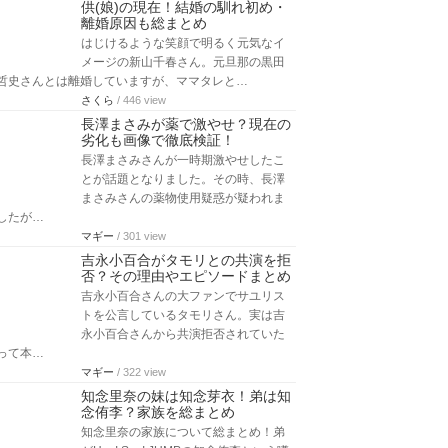
供(娘)の現在！結婚の馴れ初め・
離婚原因も総まとめ
はじけるような笑顔で明るく元気なイ
メージの新山千春さん。元旦那の黒田
哲史さんとは離婚していますが、ママタレと…
さくら
/ 446 view
長澤まさみが薬で激やせ？現在の
劣化も画像で徹底検証！
長澤まさみさんが一時期激やせしたこ
とが話題となりました。その時、長澤
まさみさんの薬物使用疑惑が疑われま
したが…
マギー
/ 301 view
吉永小百合がタモリとの共演を拒
否？その理由やエピソードまとめ
吉永小百合さんの大ファンでサユリス
トを公言しているタモリさん。実は吉
永小百合さんから共演拒否されていた
って本…
マギー
/ 322 view
知念里奈の妹は知念芽衣！弟は知
念侑李？家族を総まとめ
知念里奈の家族について総まとめ！弟