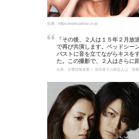
出典：
https://www.yahoo.co.jp
「その後、２人は１５年２月放
で再び共演します。ベッドシー
バストに音を立てながらキスを
た。この撮影で、２人はさらに
出典：
目撃情報多数！ 深田恭子の新恋人は「禁断の