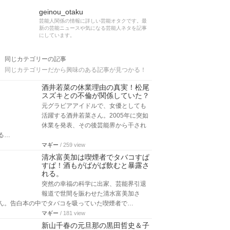
geinou_otaku
芸能人関係の情報に詳しい芸能オタクです。最
新の芸能ニュースや気になる芸能人ネタを記事
にしています。
同じカテゴリーの記事
同じカテゴリーだから興味のある記事が見つかる！
酒井若菜の休業理由の真実！松尾
スズキとの不倫が関係していた？
元グラビアアイドルで、女優としても
活躍する酒井若菜さん。2005年に突如
休業を発表、その後芸能界から干され
る…
マギー
/ 259 view
清水富美加は喫煙者でタバコすぱ
すぱ！酒もがばがば飲むと暴露さ
れる。
突然の幸福の科学に出家、芸能界引退
報道で世間を賑わせた清水富美加さ
ん。告白本の中でタバコを吸っていた喫煙者で…
マギー
/ 181 view
新山千春の元旦那の黒田哲史＆子