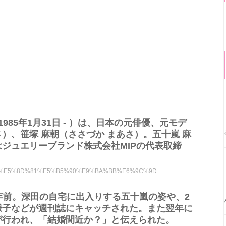
985年1月31日 - ）は、日本の元俳優、元モデ
）、笹塚 麻朝（ささづか まあさ）。五十嵐 麻
ジュエリーブランド株式会社MIPの代表取締
E4%BA%94%E5%8D%81%E5%B5%90%E9%BA%BB%E6%9C%9D
年前。深田の自宅に出入りする五十嵐の姿や、2
様子などが週刊誌にキャッチされた。また翌年に
が行われ、「結婚間近か？」と伝えられた。