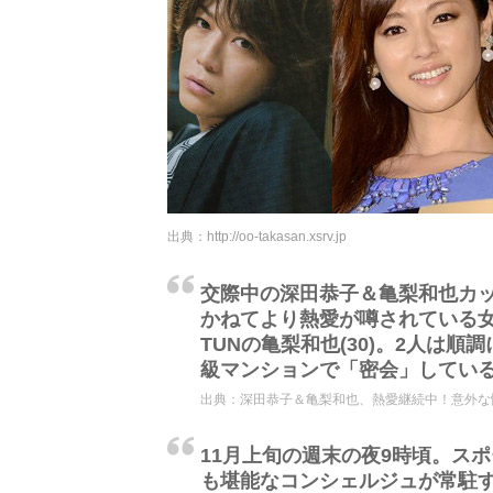
出典：
http://oo-takasan.xsrv.jp
交際中の深田恭子＆亀梨和也カ
かねてより熱愛が噂されている女優
TUNの亀梨和也(30)。2人は
級マンションで「密会」している
出典：
深田恭子＆亀梨和也、熱愛継続中！意外な悩
11月上旬の週末の夜9時頃。ス
も堪能なコンシェルジュが常駐