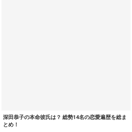
深田恭子の本命彼氏は？ 総勢14名の恋愛遍歴を総ま
とめ！