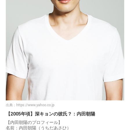
出典：
https://www.yahoo.co.jp
【2005年頃】深キョンの彼氏？：内田朝陽
【内田朝陽のプロフィール】
名前：内田朝陽（うちだあさひ）