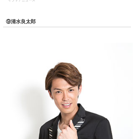
イブドアニュース
⑨清水良太郎