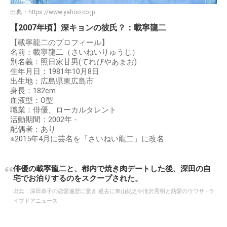
出典：
https://www.yahoo.co.jp
【2007年頃】深キョンの彼氏？：載寧龍二
【載寧龍二のプロフィール】
名前：載寧龍二（さいねいりゅうじ）
別名義：照日家甘男(てれびやあまお)
生年月日：1981年10月8日
出生地：広島県東広島市
身長：182cm
血液型：O型
職業：俳優、ローカルタレント
活動期間：2002年 -
配偶者：あり
※2015年4月に芸名を「さいねい龍二」に改名
俳優の載寧龍二と、都内で焼き肉デートした後、深田の自
宅でお泊りするのをスクープされた。
出典：
深田恭子の恋愛遍歴に驚き 過去に東山紀之や滝沢秀明と熱愛のウワサ - ラ
イブドアニュース