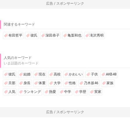
広告 / スポンサーリンク
関連するキーワード
有田哲平
彼氏
深田恭子
亀梨和也
滝沢秀明
人気のキーワード
いま話題のキーワード
彼氏
結婚
現在
高校
かわいい
子供
AKB48
旦那
身長
体重
大学
性格
乃木坂46
家族
人気
ランキング
熱愛
中学
学歴
実家
広告 / スポンサーリンク