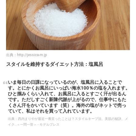
出典：
http://jessica-m.jp
スタイルを維持するダイエット方法：塩風呂
いま毎日の日課になっているのが、塩風呂に入ることで
す。とにかくお風呂にいっぱい海水100％の塩を入れます。
ひと掴みくらい入れて、お風呂に入るとすごく汗が出るん
です。ただしすごく新陳代謝が上がるので、仕事中にもた
くさん汗をかいています（笑）。海外の塩がネットで売っ
ていて、私はそれを買って入れています。
出典：
西内まりやが最近一番笑ったことは？スタイルキープ法、美肌の秘訣、メ
イク…＜一問一答＞ - モデルプレス