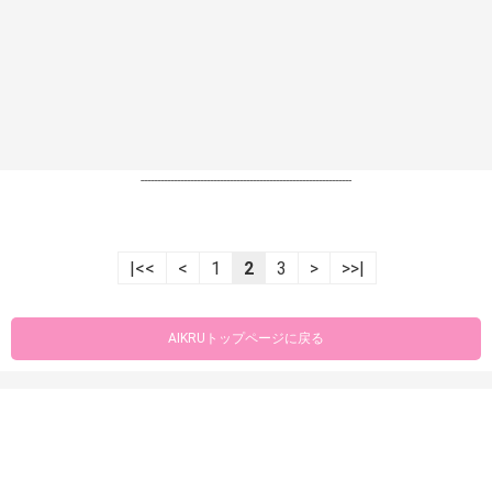
----------------------------------------------------------------
|<<
<
1
2
3
>
>>|
AIKRUトップページに戻る