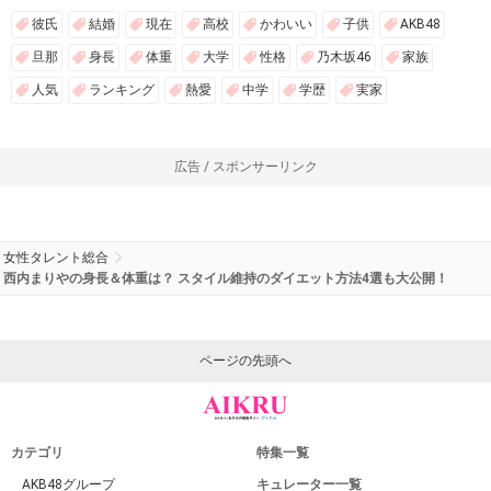
彼氏
結婚
現在
高校
かわいい
子供
AKB48
旦那
身長
体重
大学
性格
乃木坂46
家族
人気
ランキング
熱愛
中学
学歴
実家
広告 / スポンサーリンク
女性タレント総合
西内まりやの身長＆体重は？ スタイル維持のダイエット方法4選も大公開！
ページの先頭へ
カテゴリ
特集一覧
AKB48グループ
キュレーター一覧