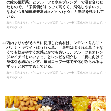
の緑の葉野菜）とフルーツと水をブレンダーで混ぜ合わせ
たもので、「栄養価がすっごく高くて、消化しやすいっ。
なおかつ食物繊維豊富о(ж＞▽＜)ｙ☆」と効能を説明して
いる。
出典：
西内まりや、ダイエットレシピ公開「コップ一杯で変化がみられるはず」 -
モデルプレス
西内まりやがその日に使用した食材は、レモン・りんご・
バナナ・キウイ・ほうれん草。「最初はほうれん草じゃな
くても飲みやすく水菜とかでも良いし、フルーツもオレン
ジやイチゴもいいよっ」とレシピを紹介し、「夏に向けて
身体引き締めたい方、毎日コップ一杯で変化がみられるは
ずっ」とおすすめしている。
出典：
西内まりや、ダイエットレシピ公開「コップ一杯で変化がみられるはず」 -
モデルプレス