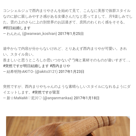
コンシェルジュで西内まりやさんを始めて見て、こんなに美形で抜群スタイル
なのに妙に親しみやすさ感がある女優さんだなと思ってまして、月9楽しみでし
た。雲の上のさらに上の別世界のお話過ぎて、庶民のわくわく感をそそる。
#明日結婚します
— わんわん (@wanwan_koshian)
2017年1月25日
途中からで内容が分からないけれど、とりあえず西内まりやが可愛い。きれ
い。スタイル良い。
羨ましいと思うところしか思いつかない(^ ^)俺と素材そのものが違いすぎて…。
#突然ですが明日結婚します
#西内まりや
— 結希明翔-AKITO- (@akito3121)
2017年1月23日
突然ですが、西内まりやちゃんのような素晴らしいスタイルになれるようにダ
イエットします。
#突然ですが宣言
— 新☆MaNaMi♡尼川♡ (@anpanmankaa)
2017年1月18日