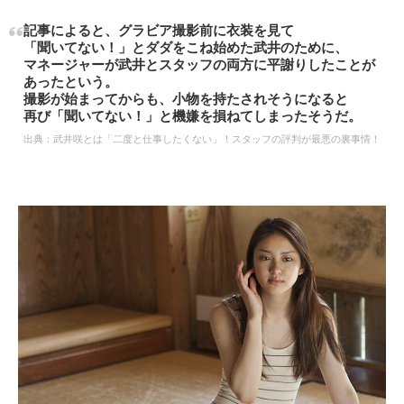
出典：
http://matomame.jp
まるで女王様！？ グラビアのポーズに難癖をつける
記事によると、グラビア撮影前に衣装を見て
「聞いてない！」とダダをこね始めた武井のために、
マネージャーが武井とスタッフの両方に平謝りしたことが
あったという。
撮影が始まってからも、小物を持たされそうになると
再び「聞いてない！」と機嫌を損ねてしまったそうだ。
出典：
武井咲とは「二度と仕事したくない」！スタッフの評判が最悪の裏事情！