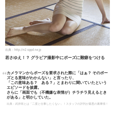
出典：
http://n2.sppd.ne.jp