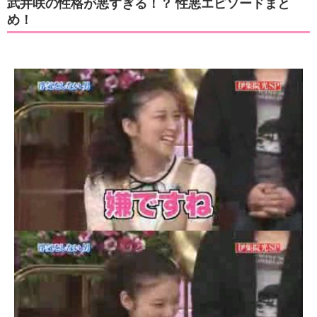
その後は女優として活躍している武井咲
テレビドラマ
『大切なことはすべて君が教えてくれた』
『海の上の診療所』
『戦力外捜査官』
映画
『るろうに剣心』シリーズ
『今日、恋をはじめます』
武井咲の性格が悪すぎる！？ 性悪エピソードまと
め！