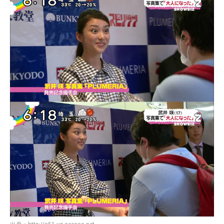
伊集院「うん」
宮迫「ちょっと待って。たぶん君のマネージャーそわそわし
てる。」
紳助「偉い。君偉い。君出世するわ。」
伊集院「ただ僕を踏み台にしたことだけは忘れないでね。偉
くなったときに。」