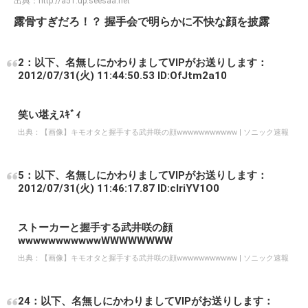
出典：
http://a51.up.seesaa.net
露骨すぎだろ！？ 握手会で明らかに不快な顔を披露
2：以下、名無しにかわりましてVIPがお送りします：
2012/07/31(火) 11:44:50.53 ID:OfJtm2a10
笑い堪えｽｷﾞｨ
出典：
【画像】キモオタと握手する武井咲の顔wwwwwwwwwww | ソニック速報