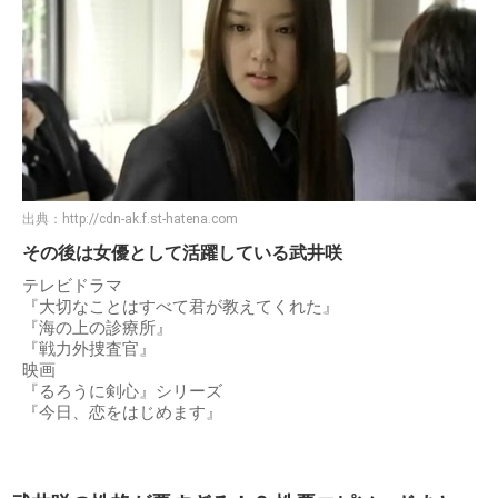
2006年11月号『セブンティーン』で非専属モデルとして
「美人まゆのつくりかた」のページでモデルデビューし、
これが芸能活動初仕事となる。
出典：
武井咲 - Wikipedia
出典：
http://cdn-ak.f.st-hatena.com