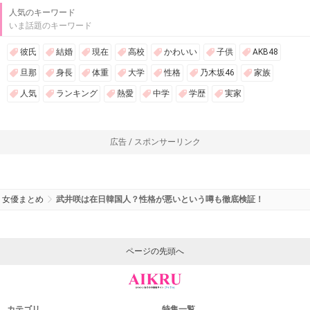
広告 / スポンサーリンク
関連するキーワード
韓国
武井咲
在日
性格
人気のキーワード
いま話題のキーワード
彼氏
結婚
現在
高校
かわいい
子供
AKB48
旦那
身長
体重
大学
性格
乃木坂46
家族
人気
ランキング
熱愛
中学
学歴
実家