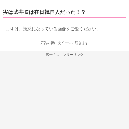
若さゆえ！？ グラビア撮影中にポーズに難癖をつける
カメラマンからポーズを要求された際に「はぁ？ そのポー
ズとる意味がわかんない」と言ったり、
「この意味ある？ ある？」とまわりに聞いていたという
エピソードを披露。
さらに「画面でも（不機嫌な表情が）チラチラ見えるとき
がある」と明かしていた。
出典：
武井咲とは「二度と仕事したくない」！スタッフの評判が最悪の裏事情！
実は武井咲は在日韓国人だった！？
まずは、疑惑になっている画像をご覧ください。
-----------------広告の後に次ページに続きます-----------------
広告 / スポンサーリンク