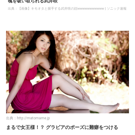
2012/07/31(火) 11:55:47.03 ID:Tscuex4D0
流石にこの顔は失礼
わろたw
出典：
【画像】キモオタと握手する武井咲の顔wwwwwwwwwww | ソニック速報
195：以下、名無しにかわりましてVIPがお送りします：
2012/07/31(火) 12:53:58.82 ID:mMHh1Zia0
魂を吸い取られる武井咲
出典：
【画像】キモオタと握手する武井咲の顔wwwwwwwwwww | ソニック速報