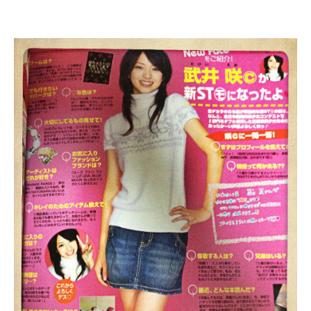
出典：
http://static.nikkan-gendai.com
2006年「全日本国民的美少女コンテスト」に応募
元々モデル志望で、中学入学時に両親に「中学3年の間にモ
デルになる」と宣言した[3]。2006年、第11回全日本国民
的美少女コンテストに応募、モデル部門賞とマルチメディ
ア賞をダブル受賞。モデルになりたいきっかけは「かわい
い服、新しい服が着たくて」だったという[4]。
出典：
武井咲 - Wikipedia