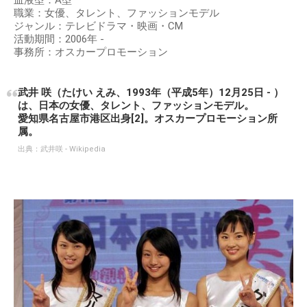
出典：
https://mdpr.jp
プロフィール
名前：武井咲（たけいえみ）
生年月日：1993年12月25日
出生地：愛知県名古屋市港区
身長：163 cm
血液型：A型
職業：女優、タレント、ファッションモデル
ジャンル：テレビドラマ・映画・CM
活動期間：2006年 -
事務所：オスカープロモーション
武井 咲（たけい えみ、1993年（平成5年）12月25日 - ）
は、日本の女優、タレント、ファッションモデル。
愛知県名古屋市港区出身[2]。オスカープロモーション所
属。