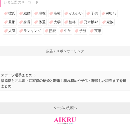
いま話題のキーワード
彼氏
結婚
現在
高校
かわいい
子供
AKB48
旦那
身長
体重
大学
性格
乃木坂46
家族
人気
ランキング
熱愛
中学
学歴
実家
広告 / スポンサーリンク
スポーツ選手まとめ
福原愛と元旦那・江宏傑の結婚と離婚！馴れ初めや子供・離婚した現在までを総
まとめ
ページの先頭へ