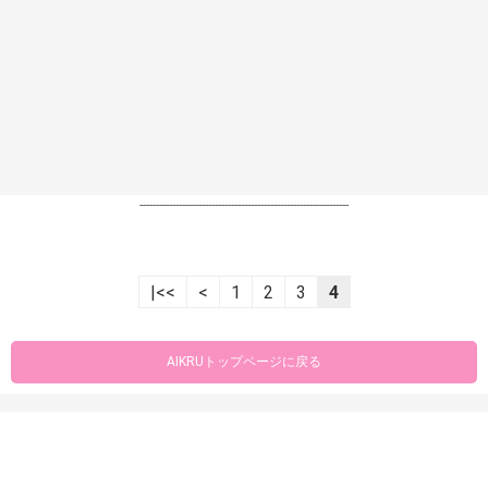
----------------------------------------------------------------
|<<
<
1
2
3
4
AIKRUトップページに戻る