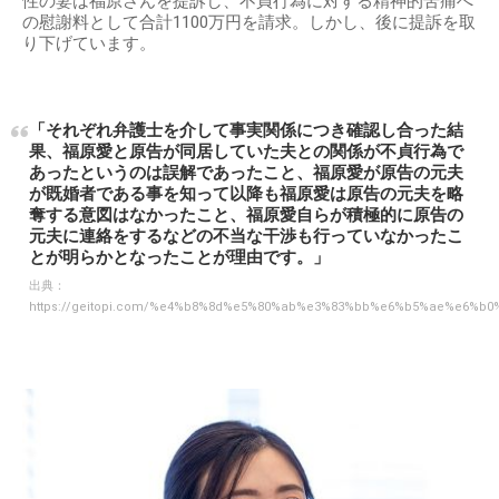
性の妻は福原さんを提訴し、不貞行為に対する精神的苦痛へ
の慰謝料として合計1100万円を請求。しかし、後に提訴を取
り下げています。
「それぞれ弁護士を介して事実関係につき確認し合った結
果、福原愛と原告が同居していた夫との関係が不貞行為で
あったというのは誤解であったこと、福原愛が原告の元夫
が既婚者である事を知って以降も福原愛は原告の元夫を略
奪する意図はなかったこと、福原愛自らが積極的に原告の
元夫に連絡をするなどの不当な干渉も行っていなかったこ
とが明らかとなったことが理由です。」
出典：
https://geitopi.com/%e4%b8%8d%e5%80%ab%e3%83%bb%e6%b5%ae%e6%