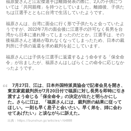
福原愛さんと江宏傑選手は離婚発表の際に、2人の子供につ
いては「共同親権」を持つとしていました。離婚後、子供た
ちは江選手とともに台湾で生活していたようです。
福原さんは、台湾に面会に行く形で子供たちと会っていたよ
うですが、2022年7月の面会後に江選手の許可なく長男を台
湾から日本に連れ帰ってしまったのだとか。江選手は、その
後福原さんと連絡が取れなくなってしまったため、日本の裁
判所に子供の返還を求め裁判を起こしています。
福原さんには子供を江選手に返還するよう命令する「保全命
令」が出ましたが、福原さんはしばらくこの命令に応じなか
ったようです。
7月27日、江は、日本外国特派員協会で記者会見を開き、
東京家庭裁判所が7月20日付で福原に対し長男を即時に引き
渡すよう命じる「保全命令」の決定が出たと明らかにし
た。さらに江は、「福原さんには、裁判所の結果に従って
ほしい。一刻も早く息子と会いたい。早く弟を、姉に会わ
せてあげたい」と涙ながらに訴えた。
出典：
https://bunshun.jp/articles/-/64888