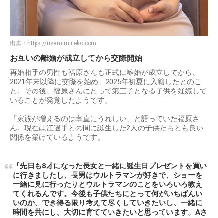
出典：
https://usamimineko.com
お互いの離婚が成立してから交際開始
再婚相手の男性も福原さんも正式に離婚が成立してから、
2021年末以降に交際を始め、2025年初夏に入籍したとのこ
と。その後、福原さんにとって第三子となる子供を妊娠して
いることが発覚したようです。
「家族が増えるのは率直にうれしい」と語っていた福原さ
ん。現在は江選手との間に誕生した2人の子供たちとも良い
関係を築けているようです。
「先日も8才になった長女と一緒に誕生日プレゼントを買い
に行きましたし、長男はウルトラマンが好きで、ショーを
一緒に見に行ったりとウルトラマンのことをいろいろ教え
てくれるんです。今後も子供たちにとって何がいちばんい
いのか、でき得る限り考えて尽くしていきたいし、一緒に
時間を共にし、大切に育てていきたいと思っています。Aさ