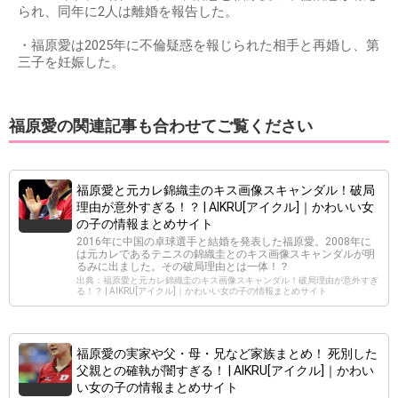
られ、同年に2人は離婚を報告した。
・福原愛は2025年に不倫疑惑を報じられた相手と再婚し、第
三子を妊娠した。
福原愛の関連記事も合わせてご覧ください
福原愛と元カレ錦織圭のキス画像スキャンダル！破局
理由が意外すぎる！？ | AIKRU[アイクル]｜かわいい女
の子の情報まとめサイト
2016年に中国の卓球選手と結婚を発表した福原愛。2008年に
は元カレであるテニスの錦織圭とのキス画像スキャンダルが明
るみに出ました。その破局理由とは一体！？
出典：福原愛と元カレ錦織圭のキス画像スキャンダル！破局理由が意外すぎ
る！？ | AIKRU[アイクル]｜かわいい女の子の情報まとめサイト
福原愛の実家や父・母・兄など家族まとめ！ 死別した
父親との確執が闇すぎる！ | AIKRU[アイクル]｜かわい
い女の子の情報まとめサイト