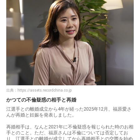
出典：
https://assets.recordchina.co.jp
かつての不倫疑惑の相手と再婚
江選手との離婚成立から4年が経った2025年12月、福原愛さ
んが再婚と妊娠を発表しました。
再婚相手は、なんと2021年に不倫疑惑を報じられた時のお相
手とのこと。ただ、福原さんは不倫については否定してお
り、江選手との離婚が成立してから再婚相手との交際を始め