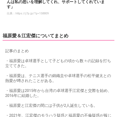
んは私の思いを理解してくれ、サポートしてくれていま
す」
出典：
https://j7p.jp/?p=158809
福原愛＆江宏傑についてまとめ
記事のまとめ
・福原愛は卓球選手として子どもの頃から数々の記録を打ち
立ててきた。
・福原愛は、テニス選手の錦織圭や卓球選手の松平健太との
熱愛が噂されたことがある。
・福原愛は2015年から台湾の卓球選手江宏傑と交際を始め、
2016年に結婚した。
・福原愛と江宏傑の間には子供が2人誕生している。
・2021年、江宏傑のモラハラ疑惑と福原愛の不倫疑惑が報じ