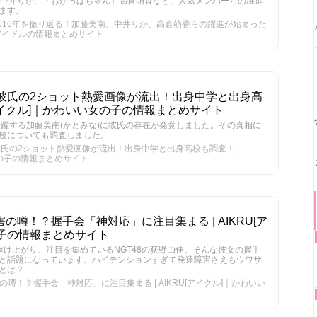
姫の中井りか、「おかっぱちゃん」高倉萌香など、人気メンバーらの躍進
ます。
2016年を振り返る！加藤美南、中井りか、高倉萌香らの躍進が始まった
女性アイドルの情報まとめサイト
と彼氏の2ショット熱愛画像が流出！出身中学と出身高
U[アイクル]｜かわいい女の子の情報まとめサイト
活躍する加藤美南(かとみな)に彼氏の存在が発覚しました。その真相に
校についても調査しました。
彼氏の2ショット熱愛画像が流出！出身中学と出身高校も調査！ |
女の子の情報まとめサイト
の噂！？握手会「神対応」に注目集まる | AIKRU[ア
子の情報まとめサイト
駆け上がり、注目を集めているNGT48の荻野由佳。そんな彼女の握手
と話題になっています。ハイテンションすぎて発達障害さえもウワサ
とは？
噂！？握手会「神対応」に注目集まる | AIKRU[アイクル]｜かわいい