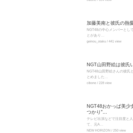
加藤美南と彼氏の熱愛
NGT48の中心メンバーと
とがあり…
geinou_otaku
/ 441 view
NGT山田野絵は彼氏
NGT48山田野絵さんの彼
とめました…
cibone
/ 228 view
NGT48おかっぱ美
つかり”…
テレビ出演などで注目度と人
て、元A…
NEW HORIZON
/ 250 view