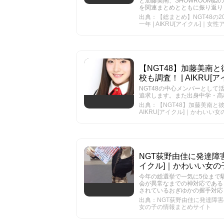
と加藤美南、SHOWROOM
を関連まとめとともに振り返り
出典：【総まとめ】NGT48の
一年 | AIKRU[アイクル]｜
【NGT48】加藤美南
校も調査！ | AIKR
NGT48の中心メンバーとして
追求します。また出身中学・高
出典：【NGT48】加藤美南と
AIKRU[アイクル]｜かわいい
NGT荻野由佳に発達障害
イクル]｜かわいい女の
今年の総選挙で一気に5位まで
会が異常なまでの神対応である
されているおぎゆかの握手対応
出典：NGT荻野由佳に発達障害の
女の子の情報まとめサイト