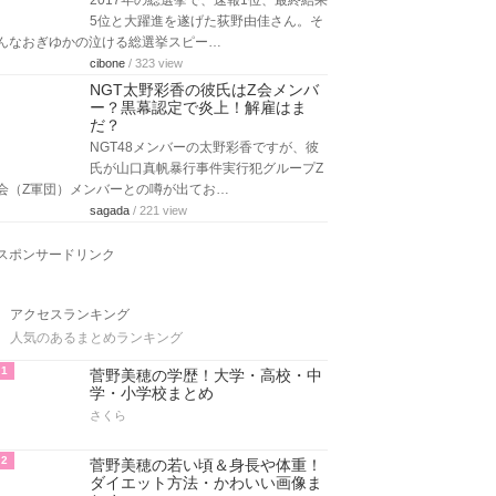
2017年の総選挙で、速報1位、最終結果
5位と大躍進を遂げた荻野由佳さん。そ
んなおぎゆかの泣ける総選挙スピー…
cibone
/ 323 view
NGT太野彩香の彼氏はZ会メンバ
ー？黒幕認定で炎上！解雇はま
だ？
NGT48メンバーの太野彩香ですが、彼
氏が山口真帆暴行事件実行犯グループZ
会（Z軍団）メンバーとの噂が出てお…
sagada
/ 221 view
スポンサードリンク
アクセスランキング
人気のあるまとめランキング
1
菅野美穂の学歴！大学・高校・中
学・小学校まとめ
さくら
2
菅野美穂の若い頃＆身長や体重！
ダイエット方法・かわいい画像ま