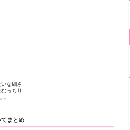
たいな細さ
なむっちり
ｗｗ
いてまとめ