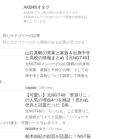
AKB48オタク
AKB48ファン歴12年の古参オタクです。
AKB48グループや46グループ関連の情報を記
事にしています。
同じカテゴリーの記事
同じカテゴリーだから興味のある記事が見つかる！
山口真帆の実家と家族＆出身中学
と高校の情報まとめ【元NGT48】
元NGT48メンバーの山口真帆の出身地
や実家、家族と不仲との噂、そして出
身中学と高校について調査して情報を
ま…
sagada
/ 189 view
【可愛い】元NGT48「菅原りこ」
の人気の理由4つを検証！思わぬ
伏兵と話題だった【画…
元NGT48の「りったん」こと菅原りこ
が超絶カワイイと話題に！パフォーマ
ンスの凄さ、可愛いヘリウムボイス、そ…
AKB48オタク
/ 231 view
柏木由紀の顔芸が話題に！NGT荻