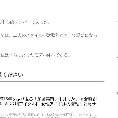
8の中心的メンバーであった。
アでは、二人のスタイルが対照的だとして話題になっ
由佳はすらっとしたモデル体型である。
覧ください
の2016年を振り返る！加藤美南、中井りか、高倉萌香
| AIKRU[アイクル]｜女性アイドルの情報まとめサ
いよいよ全国知名度の獲得に向けて動き始めたNGT48。「かとみな」こ