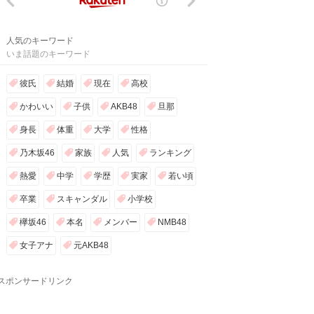
人気のキーワード
いま話題のキーワード
彼氏
結婚
現在
高校
かわいい
子供
AKB48
旦那
身長
体重
大学
性格
乃木坂46
家族
人気
ランキング
熱愛
中学
学歴
実家
若い頃
卒業
スキャンダル
小学校
欅坂46
本名
メンバー
NMB48
女子アナ
元AKB48
スポンサードリンク