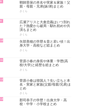
8
鞘師里保の本名や実家＆家族！父
親・母親・兄弟(妹/弟)まとめ
さくら
9
広瀬アリスと大倉忠義はいつ別れ
た？熱愛から破局・馴れ初めや共
演もまとめ
さくら
10
矢部美穂の学歴＆昔と若い頃！出
身大学・高校など総まとめ
さくら
11
菅原小春の身長や体重・学歴(高
校/大学)と経歴を総まとめ
さくら
12
菅原小春は韓国人？生い立ちと本
名・実家と家族(父親/母親/兄弟)ま
とめ
さくら
13
郡司恭子の学歴！出身大学・高
校・中学・小学校まとめ