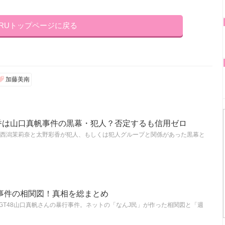
KRUトップページに戻る
加藤美南
香は山口真帆事件の黒幕・犯人？否定するも信用ゼロ
西潟茉莉奈と太野彩香が犯人、もしくは犯人グループと関係があった黒幕と
行事件の相関図！真相を総まとめ
GT48山口真帆さんの暴行事件。ネットの「なんJ民」が作った相関図と「週