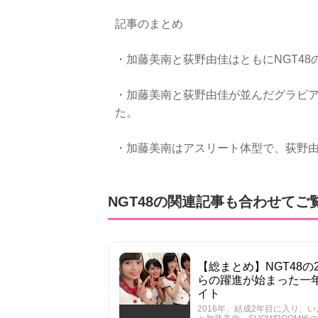
記事のまとめ
・加藤美南と荻野由佳はともにNGT4
・加藤美南と荻野由佳が並んだグラビ
た。
・加藤美南はアスリート体型で、荻野
NGT48の関連記事も合わせてご
【総まとめ】NGT48
らの躍進が始まった一年 
イト
2016年、結成2年目に入り、