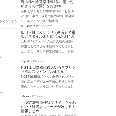
野由佳の総選挙速報1位に驚いた
ゆきりんの変顔をおぎゆ…
全国を騒がせた総選挙速報の「おぎゆ
か1位」事件。荻野由佳の速報1位自体
もそうですが、リアルタイム中継で柏木由…
AKB48オタク
/ 228 view
山口真帆はガリガリ？身長と体重
などスタイルまとめ【元NGT48】
元NGT48メンバーの山口真帆の身長や
体重などのスタイル情報をまとめまし
た。また、暴行事件告発後に山口真帆
が…
sagada
/ 197 view
NGT山田野絵は彼氏いる？プリク
ラ流出スキャンダルまとめ
NGT48山田野絵さんの彼氏とのプリク
ラが流出？デビュー直前に発覚した衝
撃のスキャンダルについてまとめまし
た…
cibone
/ 228 view
元NGT荻野由佳はブサイク？かわ
いい？総選挙スピーチが泣ける！
情報まとめ