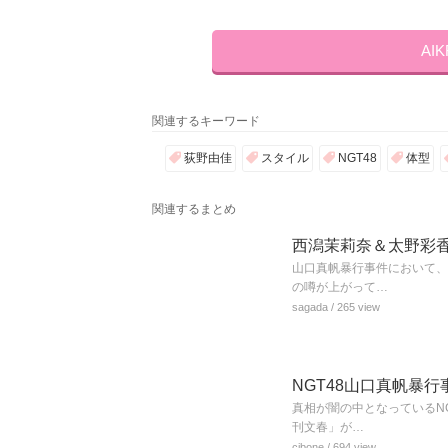
AI
関連するキーワード
荻野由佳
スタイル
NGT48
体型
関連するまとめ
西潟茉莉奈＆太野彩
山口真帆暴行事件において、
の噂が上がって…
sagada
/ 265 view
NGT48山口真帆暴
真相が闇の中となっているN
刊文春」が…
cibone
/ 694 view