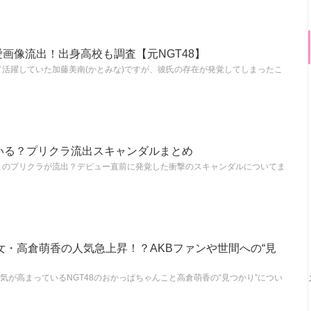
画像流出！出身高校も調査【元NGT48】
して活躍していた加藤美南(かとみな)ですが、彼氏の存在が発覚してしまったこ
いる？プリクラ流出スキャンダルまとめ
氏とのプリクラが流出？デビュー直前に発覚した衝撃のスキャンダルについてま
少女・高倉萌香の人気急上昇！？AKBファンや世間への“見
気が高まっているNGT48のおかっぱちゃんこと高倉萌香の“見つかり”につい