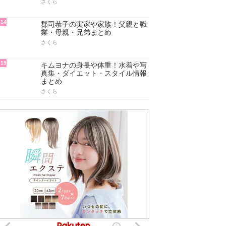
さくら
14
郡司恭子の実家や家族！父親と職
業・母親・兄弟まとめ
さくら
15
キムヨナの身長や体重！水着や写
真集・ダイエット・スタイル情報
まとめ
さくら