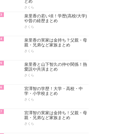
とめ
さくら
3
泉里香の若い頃！学歴(高校/大学)
や昔の経歴まとめ
さくら
4
泉里香の実家は金持ち？父親・母
親・兄弟など家族まとめ
さくら
5
泉里香と山下智久の仲や関係！熱
愛説や共演まとめ
さくら
6
宮澤智の学歴！大学・高校・中
学・小学校まとめ
さくら
7
宮澤智の実家は金持ち！父親・母
親・兄弟など家族まとめ
さくら